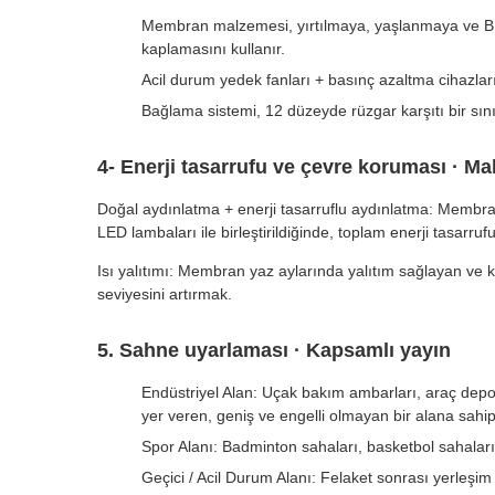
Membran malzemesi, yırtılmaya, yaşlanmaya ve B1
kaplamasını kullanır.
Acil durum yedek fanları + basınç azaltma cihazları
Bağlama sistemi, 12 düzeyde rüzgar karşıtı bir sınıfl
4- Enerji tasarrufu ve çevre koruması · Mali
Doğal aydınlatma + enerji tasarruflu aydınlatma: Membran
LED lambaları ile birleştirildiğinde, toplam enerji tasarruf
Isı yalıtımı: Membran yaz aylarında yalıtım sağlayan ve k
seviyesini artırmak.
5. Sahne uyarlaması · Kapsamlı yayın
Endüstriyel Alan: Uçak bakım ambarları, araç depo
yer veren, geniş ve engelli olmayan bir alana sahip
Spor Alanı: Badminton sahaları, basketbol sahaları,
Geçici / Acil Durum Alanı: Felaket sonrası yerleşim a