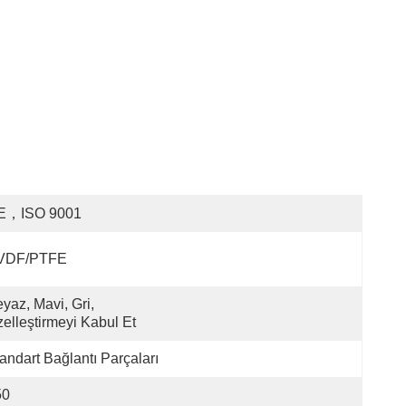
E，ISO 9001
VDF/PTFE
yaz, Mavi, Gri, 
elleştirmeyi Kabul Et
andart Bağlantı Parçaları
50