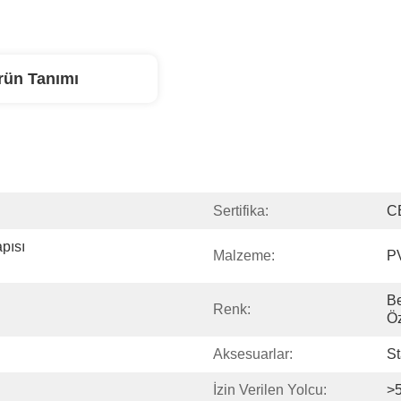
rün Tanımı
Sertifika:
C
ısı 
Malzeme:
P
Be
Renk:
Öz
Aksesuarlar:
St
İzin Verilen Yolcu:
>