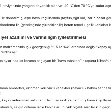
 seviyesinde yangına dayanıklı olan ve -40 °C'den 70 °C'ye kadar aş
 ile donatılmış, aşırı hava koşullarında (tayfun,Ağır kar) zarın hasar gö
andırma ile (gerektiğinde yükseltilebilir) beton temel + çelik kabloları ku
yet azaltımı ve verimliliğin iyileştirilmesi
 malzemesinin ışık geçirgenliği %15 ila %40 arasında değişir.Yapay ayd
u %30'u aştı.
ış aylarında ısı koruma sağlayan bir "hava tabakası" oluşturur.Klima/sı
lama ambarları, ekipman koruyucu kapakları (havacılık bakım sahnesinde
).
 kayak antrenman salonları (daimi sıcaklık ve nem, dış hava koşullarının
lanları, salgın önleme izole kabinaları, büyük ölçekli sergiler için geçic