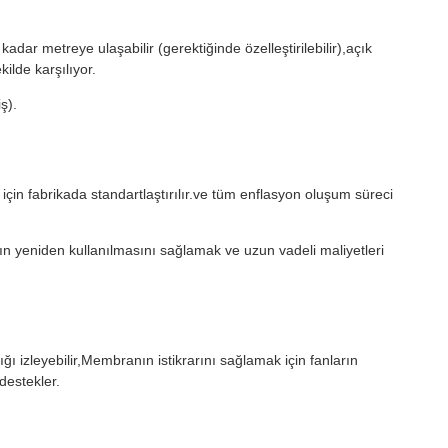
kadar metreye ulaşabilir (gerektiğinde özelleştirilebilir),açık
ilde karşılıyor.
ş).
çin fabrikada standartlaştırılır.ve tüm enflasyon oluşum süreci
ın yeniden kullanılmasını sağlamak ve uzun vadeli maliyetleri
ğı izleyebilir,Membranın istikrarını sağlamak için fanların
destekler.