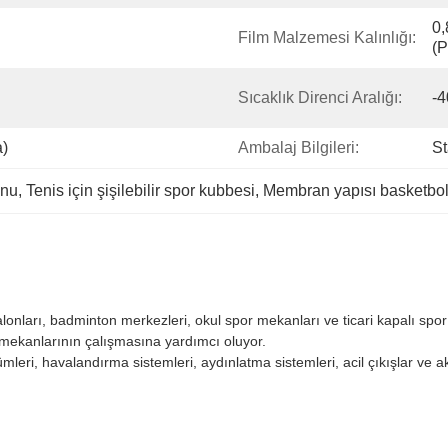
0,
Film Malzemesi Kalınlığı:
(
Sıcaklık Direnci Aralığı:
-
a)
Ambalaj Bilgileri:
St
onu
, 
Tenis için şişilebilir spor kubbesi
, 
Membran yapısı basketbol
 salonları, badminton merkezleri, okul spor mekanları ve ticari kapalı s
r mekanlarının çalışmasına yardımcı oluyor.
leri, havalandırma sistemleri, aydınlatma sistemleri, acil çıkışlar ve akıllı