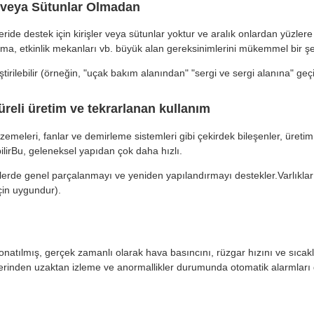
k veya Sütunlar Olmadan
ride destek için kirişler veya sütunlar yoktur ve aralık onlardan yüzlere 
ama, etkinlik mekanları vb. büyük alan gereksinimlerini mükemmel bir şek
irilebilir (örneğin, "uçak bakım alanından" "sergi ve sergi alanına" geçi
üreli üretim ve tekrarlanan kullanım
leri, fanlar ve demirleme sistemleri gibi çekirdek bileşenler, üretim i
lirBu, geleneksel yapıdan çok daha hızlı.
rlerde genel parçalanmayı ve yeniden yapılandırmayı destekler.Varlıklar
için uygundur).
donatılmış, gerçek zamanlı olarak hava basıncını, rüzgar hızını ve sıcaklı
zerinden uzaktan izleme ve anormallikler durumunda otomatik alarmları 