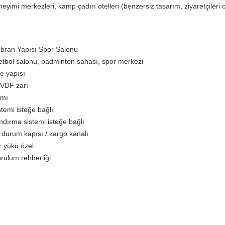
eyimi merkezleri, kamp çadırı otelleri (benzersiz tasarım, ziyaretçileri
mbran Yapısı Spor Salonu
etbol salonu, badminton sahası, spor merkezi
e yapısı
PVDF zarı
ımı
temi isteğe bağlı
dırma sistemi isteğe bağlı
il durum kapısı / kargo kanalı
r yükü özel
rulum rehberliği