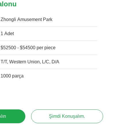
alonu
Zhongli Amusement Park
1 Adet
$52500 - $54500 per piece
T/T, Western Union, L/C, D/A
1000 parça
Alın
Şimdi Konuşalım.