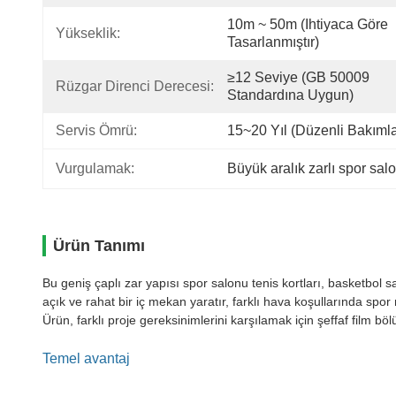
10m ~ 50m (ihtiyaca Göre 
Yükseklik:
Tasarlanmıştır)
≥12 Seviye (GB 50009 
Rüzgar Direnci Derecesi:
Standardına Uygun)
Servis Ömrü:
15~20 Yıl (düzenli Bakıml
Vurgulamak:
Büyük aralık zarlı spor sal
Ürün Tanımı
Bu geniş çaplı zar yapısı spor salonu tenis kortları, basketbol
açık ve rahat bir iç mekan yaratır, farklı hava koşullarında spo
Ürün, farklı proje gereksinimlerini karşılamak için şeffaf film bölüm
Temel avantaj