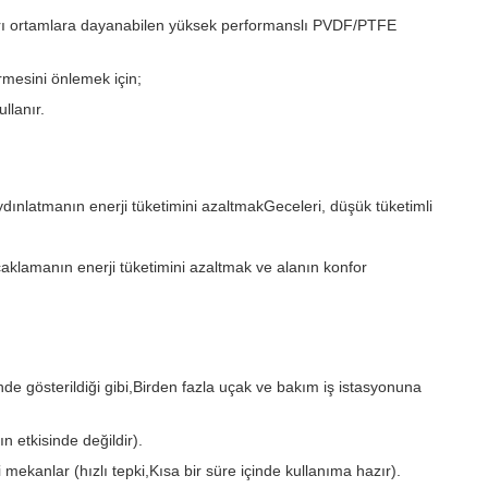
ırı ortamlara dayanabilen yüksek performanslı PVDF/PTFE
rmesini önlemek için;
llanır.
ınlatmanın enerji tüketimini azaltmakGeceleri, düşük tüketimli
caklamanın enerji tüketimini azaltmak ve alanın konfor
 gösterildiği gibi,Birden fazla uçak ve bakım iş istasyonuna
 etkisinde değildir).
i mekanlar (hızlı tepki,Kısa bir süre içinde kullanıma hazır).