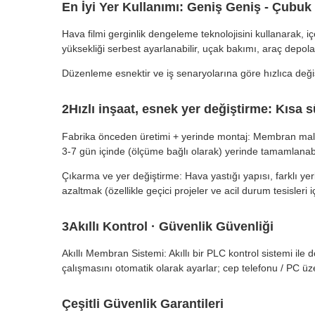
En İyi Yer Kullanımı: Geniş Geniş - Çubu
Hava filmi gerginlik dengeleme teknolojisini kullanarak, içe
yüksekliği serbest ayarlanabilir, uçak bakımı, araç depol
Düzenleme esnektir ve iş senaryolarına göre hızlıca değişt
2Hızlı inşaat, esnek yer değiştirme: Kısa s
Fabrika önceden üretimi + yerinde montaj: Membran malzeme
3-7 gün içinde (ölçüme bağlı olarak) yerinde tamamlanabi
Çıkarma ve yer değiştirme: Hava yastığı yapısı, farklı ye
azaltmak (özellikle geçici projeler ve acil durum tesisleri 
3Akıllı Kontrol · Güvenlik Güvenliği
Akıllı Membran Sistemi: Akıllı bir PLC kontrol sistemi ile 
çalışmasını otomatik olarak ayarlar; cep telefonu / PC ü
Çeşitli Güvenlik Garantileri