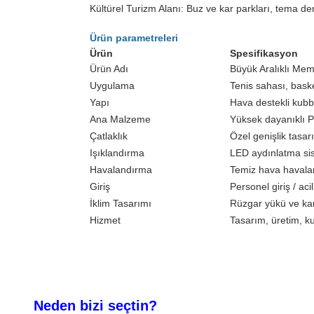
Kültürel Turizm Alanı: Buz ve kar parkları, tema den
Ürün parametreleri
Ürün
Spesifikasyon
Ürün Adı
Büyük Aralıklı Me
Uygulama
Tenis sahası, bask
Yapı
Hava destekli kubb
Ana Malzeme
Yüksek dayanıklı 
Çatlaklık
Özel genişlik tasar
Işıklandırma
LED aydınlatma sis
Havalandırma
Temiz hava havalan
Giriş
Personel giriş / ac
İklim Tasarımı
Rüzgar yükü ve ka
Hizmet
Tasarım, üretim, ku
Neden bizi seçtin?