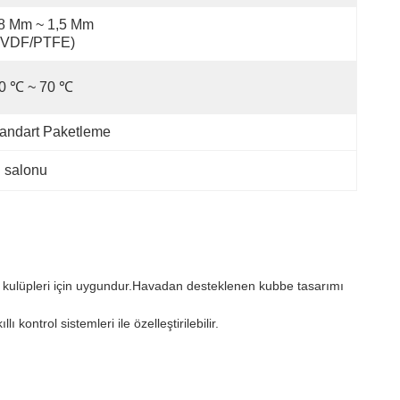
8 Mm ~ 1,5 Mm 
PVDF/PTFE)
40 ℃ ~ 70 ℃
andart Paketleme
 salonu
por kulüpleri için uygundur.Havadan desteklenen kubbe tasarımı
 kontrol sistemleri ile özelleştirilebilir.