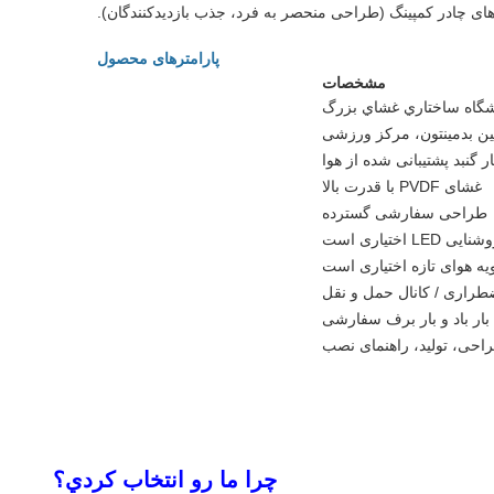
ای چادر کمپینگ (طراحی منحصر به فرد، جذب بازدیدکنندگان).
پارامترهای محصول
مشخصات
گاه ساختاري غشاي بزرگ
ین بدمینتون، مرکز ورزشی
ر گنبد پشتیبانی شده از هوا
غشای PVDF با قدرت بالا
طراحی سفارشی گسترده
LE اختیاری است
یه هوای تازه اختیاری است
طراری / کانال حمل و نقل
بار باد و بار برف سفارشی
احی، تولید، راهنمای نصب
چرا ما رو انتخاب کردي؟