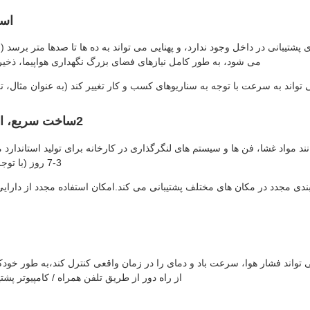
است
ای پشتیبانی در داخل وجود ندارد، و پهنایی می تواند به ده ها تا صدها متر بر
می شود، به طور کامل نیازهای فضای بزرگ نگهداری هواپیما، ذخیره
اند به سرعت با توجه به سناریوهای کسب و کار تغییر کند (به عنوان مثال، تغیی
2ساخت سریع، انتقال انعطاف پذیر: تولید کوتاه مدت و استفاده مکرر
د مواد غشا، فن ها و سیستم های لنگرگذاری در کارخانه برای تولید استاندا
3-7 روز (با توجه به مقیاس) تکمیل شود.، که خیلی سریعتر از ساخت سنتی است.
ندی مجدد در مکان های مختلف پشتیبانی می کند.امکان استفاده مجدد از دارایی
 غشا هوشمند: مجهز به یک سیستم کنترل هوشمند PLC، می تواند فشار هوا، سرعت باد و دمای را در زمان واقعی 
از راه دور از طریق تلفن همراه / کامپیوتر پش