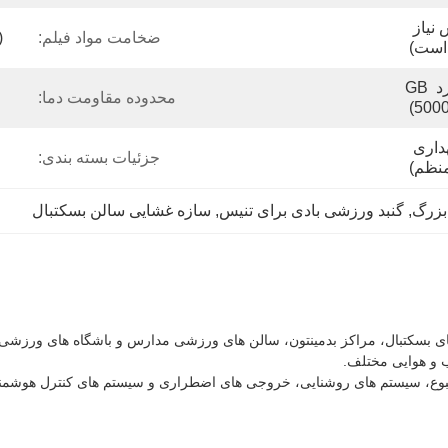
10 تا 50 متر (بر اساس نیاز 
ضخامت مواد فیلم:
)
است)
≥12 سطح (مطابق با استاندارد GB 
محدوده مقاومت دما:
5000
15 تا 20 سال (با تعمیر و نگهداری 
جزئیات بسته بندی:
نظم)
بزرگ
, 
گنبد ورزشی بادی برای تنیس
, 
سازه غشایی سالن بسکتبال
ای بسکتبال، مراکز بدمینتون، سالن های ورزشی مدارس و باشگاه های ورزشی
 و هوایی مختلف.
بوع، سیستم های روشنایی، خروجی های اضطراری و سیستم های کنترل هوشمند