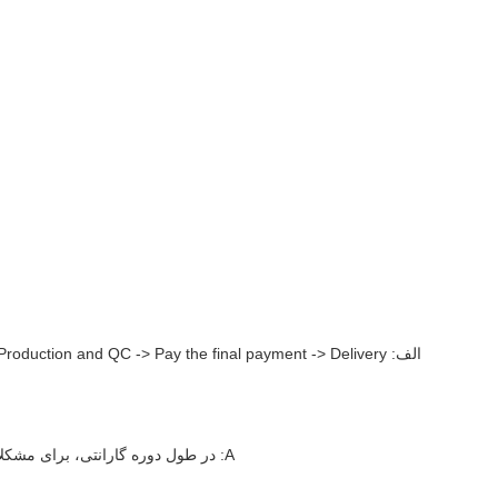
الف: duction and QC -> Pay the final payment -> Delivery
A: در طول دوره گارانتی، برای مشکلات کیفیت آسیب های غیر انسانی، ما تعمیر رایگان یا تعویض قطعات را ارائه می دهیم. لطفاً با تیم خدمات پس از فروش ما در زمان تماس بگیرید.