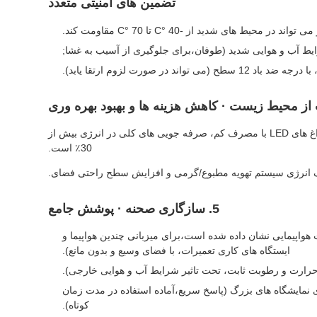
تضمین های امنیتی متعدد
ط آب و هوایی شدید (طوفان،برای جلوگیری از آسیب به غشا;
صورت لزوم ارتقا یابد).
نور طبیعی + نور صرفه جویی در انرژی: انتقال نور مواد غشا بین 15 تا 40 درصد است.کاهش مصرف انرژی نور مصنوعیدر شب، در ترکیب با چراغ های LED با مصرف کم، صرفه جویی های کلی در انرژی بیش از
30٪ است.
رف انرژی سیستم تهویه مطبوع/گرمی و افزایش سطح راحتی فضای.
5. سازگاری صحنه · پوشش جامع
اپیمایی نشان داده شده است،برای میزبانی چندین هواپیما و
ایستگاه های کاری تعمیرات، با فضای وسیع و بدون مانع).
حرارت و رطوبت ثابت، تحت تاثیر شرایط آب و هوایی خارجی).
نمایشگاه های بزرگ (پاسخ سریع،آماده استفاده در مدت زمان
کوتاه).