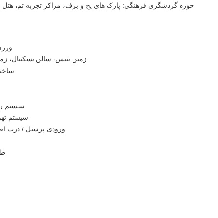
حوزه گردشگری فرهنگی: پارک های یخ و برف، مراکز تجربه تم، هتل ه
ورزش
زمین تنیس، سالن بسکتبال، زم
ساختا
سیستم روشنایی D
سیستم تهو
ورودی پرسنل / درب اض
طر