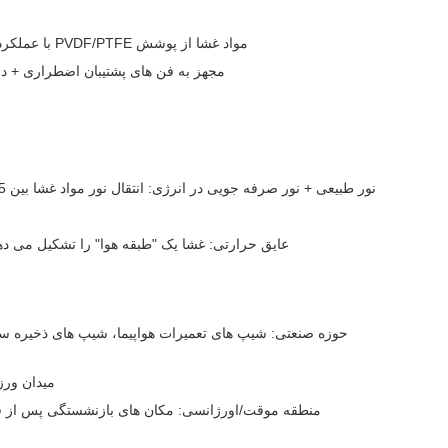
مواد غشا از پوشش PVDF/PTFE با عملکرد بالا استفاده می کند که در سطح B1 مقاوم به پارگی، پیری و ضد آتش است و می تواند در محیط های شدید از -40 °C تا 70 °C مقاومت کند.
مجهز به فن های پشتیبان اضطراری + د
عایق حرارتی: غشا یک "طبقه هوا" را تشکیل می 
حوزه صنعتی: شیپ های تعمیرات هواپیما، شیپ های ذخیره سا
میدان ورز
منطقه موقت/اورژانسی: مکان های بازنشستگی پس از فاج