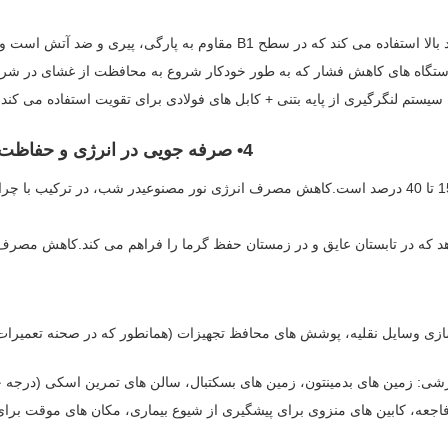
ستگاه های کاهش فشار که به طور خودکار شروع به محافظت از غشای در شرای
سیستم لنگرگیری از پایه بتنی + کابل های فولادی برای تقویت استفاده می کند، با درجه ضد باد 12 سطح (می تواند در 
4• صرفه جویی در انرژی و حفاظت از محیط زیست · کاهش هزینه ها و بهبود بهره وری
دهد که در تابستان عایق و در زمستان حفظ گرما را فراهم می کند.کاهش مص
زی وسایل نقلیه، پوشش های محافظ تجهیزات (همانطور که در صحنه تعمیرات هو
شی: زمین های بدمینتون، زمین های بسکتبال، سالن های تمرین اسکی (درجه 
عه، کابین های منزوی برای پیشگیری از شیوع بیماری، مکان های موقت برای 