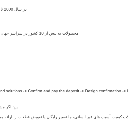
در سال 2008 تاسیس شد، با بیش از 17 سال مشارکت عمیق در صنعت سرگرمی.
محصولات به بیش از 10 کشور در سراسر جهان صادر می شود (مانند ایالات متحده، ژاپن، آلمان، انگلستان و غیره).
d solutions -> Confirm and pay the deposit -> Design confirmation -> Pro
س: اگر مشک