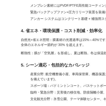
メンブレン素材にはPVDF/PTFE高性能コーテ
緊急バックアップファン+圧力リリーフ装置を装備
アンカー システムはコンクリート基礎 + 補強用ス
4. 省エネ・環境保護・コスト削減・効率化
自然光+省エネ照明：膜素材の光透過率は15%～40%で
全体のエネルギー節約が 30% を超えます。
断熱性：膜が「空気層」を形成し、夏は断熱、冬は保温
5. シーン適応・包括的なカバレッジ
産業分野: 航空機整備小屋、車両保管庫、機器保
を備えています)。
スポーツ場：バドミントンコート、バスケットボ
臨時・緊急分野：災害後の移住地、防疫隔離小屋
文化観光分野：氷雪公園、テーマ体験センター、