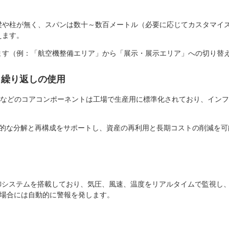
梁や柱が無く、スパンは数十～数百メートル（必要に応じてカスタマイ
えます。
ます（例：「航空機整備エリア」から「展示・展示エリア」への切り替
と繰り返しの使用
ムなどのコアコンポーネントは工場で生産用に標準化されており、インフレー
体的な分解と再構成をサポートし、資産の再利用と長期コストの削減を可
御システムを搭載しており、気圧、風速、温度をリアルタイムで監視し
た場合には自動的に警報を発します。