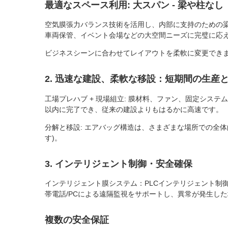
最適なスペース利用: 大スパン - 梁や柱なし
空気膜張力バランス技術を活用し、内部に支持のための
車両保管、イベント会場などの大空間ニーズに完璧に応
ビジネスシーンに合わせてレイアウトを柔軟に変更でき
2. 迅速な建設、柔軟な移設：短期間の生産
工場プレハブ + 現場組立: 膜材料、ファン、固定システ
以内に完了でき、従来の建設よりもはるかに高速です。
分解と移設: エアバッグ構造は、さまざまな場所での全
す)。
3. インテリジェント制御・安全確保
インテリジェント膜システム：PLCインテリジェント制
帯電話/PCによる遠隔監視をサポートし、異常が発生し
複数の安全保証