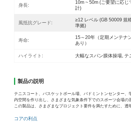
10m ~ 50m (ご要望に応
身長:
計)
≥12 レベル (GB 50009 
風抵抗グレード:
準拠)
15～20年（定期メンテナ
寿命:
あり）
ハイライト:
大幅なスパン膜体操場
, 
テ
製品の説明
テニスコート、バスケットボール場、バドミントンセンター、
内空間を作り出し、さまざまな気象条件下でのスポーツ会場の
この製品は、さまざまなプロジェクト要件を満たすために、透
コアの利点