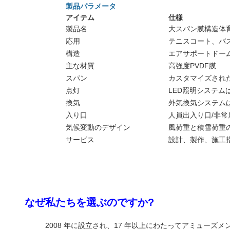
製品パラメータ
アイテム
仕様
製品名
大スパン膜構造体
応用
テニスコート、バ
構造
エアサポートドー
主な材質
高強度PVDF​​膜
スパン
カスタマイズされ
点灯
LED照明システム
換気
外気換気システム
入り口
人員出入り口/非常
気候変動のデザイン
風荷重と積雪荷重
サービス
設計、製作、施工
なぜ私たちを選ぶのですか?
2008 年に設立され、17 年以上にわたってアミューズ