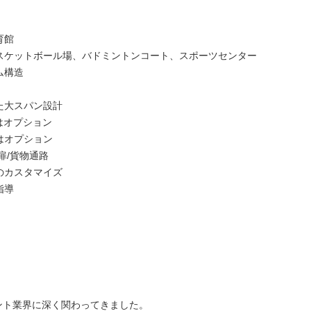
育館
スケットボール場、バドミントンコート、スポーツセンター
ム構造
た大スパン設計
はオプション
はオプション
扉/貨物通路
のカスタマイズ
指導
メント業界に深く関わってきました。