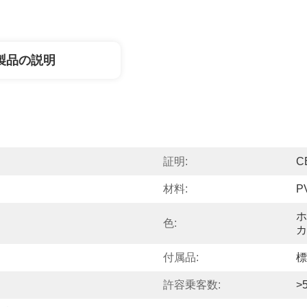
製品の説明
証明:
C
材料:
P
ホ
色:
カ
る
付属品:
標
許容乗客数:
>