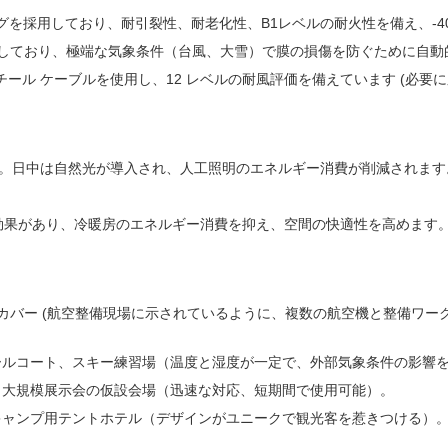
ィングを採用しており、耐引裂性、耐老化性、B1レベルの耐火性を備え、-
しており、極端な気象条件（台風、大雪）で膜の損傷を防ぐために自動
チール ケーブルを使用し、12 レベルの耐風評価を備えています (必要
す。日中は自然光が導入され、人工照明のエネルギー消費が削減されます。
効果があり、冷暖房のエネルギー消費を抑え、空間の快適性を高めます
護カバー (航空整備現場に示されているように、複数の航空機と整備ワ
ールコート、スキー練習場（温度と湿度が一定で、外部気象条件の影響
、大規模展示会の仮設会場（迅速な対応、短期間で使用可能）。
キャンプ用テントホテル（デザインがユニークで観光客を惹きつける）