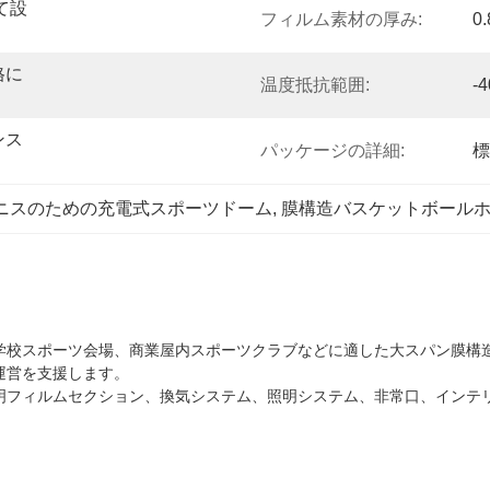
じて設
フィルム素材の厚み:
0
規格に
温度抵抗範囲:
-
ンス
パッケージの詳細:
標
ニスのための充電式スポーツドーム
, 
膜構造バスケットボール
学校スポーツ会場、商業屋内スポーツクラブなどに適した大スパン膜構
運営を支援します。
明フィルムセクション、換気システム、照明システム、非常口、インテ