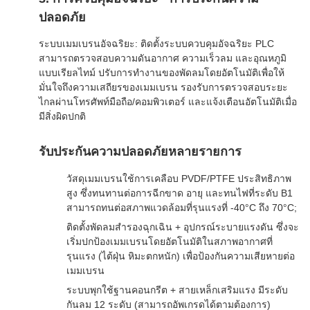
ปลอดภัย
ระบบเมมเบรนอัจฉริยะ: ติดตั้งระบบควบคุมอัจฉริยะ PLC
สามารถตรวจสอบความดันอากาศ ความเร็วลม และอุณหภูมิ
แบบเรียลไทม์ ปรับการทำงานของพัดลมโดยอัตโนมัติเพื่อให้
มั่นใจถึงความเสถียรของเมมเบรน รองรับการตรวจสอบระยะ
ไกลผ่านโทรศัพท์มือถือ/คอมพิวเตอร์ และแจ้งเตือนอัตโนมัติเมื่อ
มีสิ่งผิดปกติ
รับประกันความปลอดภัยหลายรายการ
วัสดุเมมเบรนใช้การเคลือบ PVDF/PTFE ประสิทธิภาพ
สูง ซึ่งทนทานต่อการฉีกขาด อายุ และทนไฟที่ระดับ B1
สามารถทนต่อสภาพแวดล้อมที่รุนแรงที่ -40°C ถึง 70°C;
ติดตั้งพัดลมสำรองฉุกเฉิน + อุปกรณ์ระบายแรงดัน ซึ่งจะ
เริ่มปกป้องเมมเบรนโดยอัตโนมัติในสภาพอากาศที่
รุนแรง (ไต้ฝุ่น หิมะตกหนัก) เพื่อป้องกันความเสียหายต่อ
เมมเบรน
ระบบพุกใช้ฐานคอนกรีต + สายเหล็กเสริมแรง มีระดับ
กันลม 12 ระดับ (สามารถอัพเกรดได้ตามต้องการ)