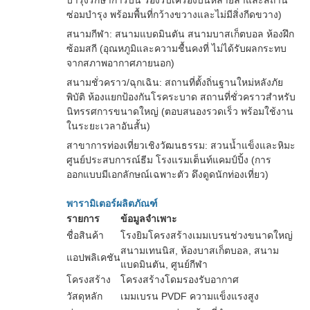
บำรุงรักษาการบิน รองรับเครื่องบินหลายลำและสถานี
ซ่อมบำรุง พร้อมพื้นที่กว้างขวางและไม่มีสิ่งกีดขวาง)
สนามกีฬา: สนามแบดมินตัน สนามบาสเก็ตบอล ห้องฝึก
ซ้อมสกี (อุณหภูมิและความชื้นคงที่ ไม่ได้รับผลกระทบ
จากสภาพอากาศภายนอก)
สนามชั่วคราว/ฉุกเฉิน: สถานที่ตั้งถิ่นฐานใหม่หลังภัย
พิบัติ ห้องแยกป้องกันโรคระบาด สถานที่ชั่วคราวสำหรับ
นิทรรศการขนาดใหญ่ (ตอบสนองรวดเร็ว พร้อมใช้งาน
ในระยะเวลาอันสั้น)
สาขาการท่องเที่ยวเชิงวัฒนธรรม: สวนน้ำแข็งและหิมะ
ศูนย์ประสบการณ์ธีม โรงแรมเต็นท์แคมป์ปิ้ง (การ
ออกแบบมีเอกลักษณ์เฉพาะตัว ดึงดูดนักท่องเที่ยว)
พารามิเตอร์ผลิตภัณฑ์
รายการ
ข้อมูลจำเพาะ
ชื่อสินค้า
โรงยิมโครงสร้างเมมเบรนช่วงขนาดใหญ่
สนามเทนนิส, ห้องบาสเก็ตบอล, สนาม
แอปพลิเคชัน
แบดมินตัน, ศูนย์กีฬา
โครงสร้าง
โครงสร้างโดมรองรับอากาศ
วัสดุหลัก
เมมเบรน PVDF ความแข็งแรงสูง