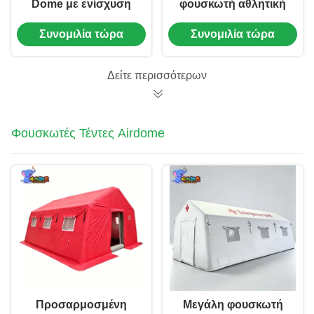
Dome με ενίσχυση
φουσκωτή αθλητική
από ατσάλινα
σκηνή πισίνας
Συνομιλία τώρα
Συνομιλία τώρα
καλώδια για έργα
φουσκωτή
αθλητικού κέντρου και
μεμβρανική
μεγάλων χώρων
κατασκευή
Δείτε περισσότερων
Φουσκωτές Τέντες Airdome
Προσαρμοσμένη
Μεγάλη φουσκωτή