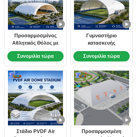
Προσαρμοσμένος
Γυμναστήριο
Αθλητικός Θόλος με
κατασκευής
Αέρα για Σχολικό
μεμβράνης μεγάλου
Συνομιλία τώρα
Συνομιλία τώρα
Γυμνάσιο και
ανοίγματος για
Εμπορική Εσωτερική
γήπεδο τένις,
Αθλητική Αίθουσα
αίθουσα μπάσκετ και
κέντρο μπάντμιντον
Στάδιο PVDF Air
Προσαρμοσμένη