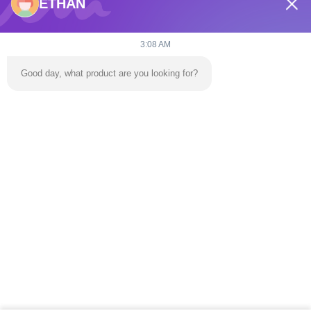
ETHAN
dannie@zhongliyoule.com
3:08 AM
Η διεύθυνσή μας
Good day, what product are you looking for?
Διεύθυνση
Κτίριο εργοστασίου αριθ. 2, αριθ. 18, οδός Chuangxing 2, ζώνη
ανάπτυξης υψηλής τεχνολογίας, πόλη Qingyuan
τηλ
0086-+86 15374031145
Πολιτική μυστικότητας
|
Sitemap
Καλή ποιότητα της Κίνας φουσκωτό φουσκωτό κάστρο
Προμηθευτής. Πνευματικά δικαιώματα © -2026 Guangzhou