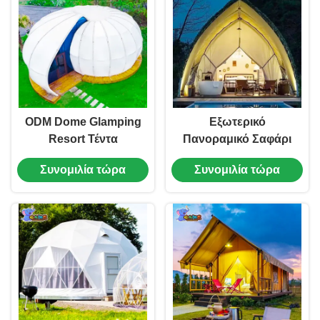
ODM Dome Glamping
Εξωτερικό
Resort Τέντα
Πανοραμικό Σαφάρι
Σλιόπουλο Θάλασσας
Glamping Ξενοδοχείο
Συνομιλία τώρα
Συνομιλία τώρα
6-8 άτομα Για Ταξίδια
Τέντα Αδιάβροχο
Αδιάβροχο Καμβά