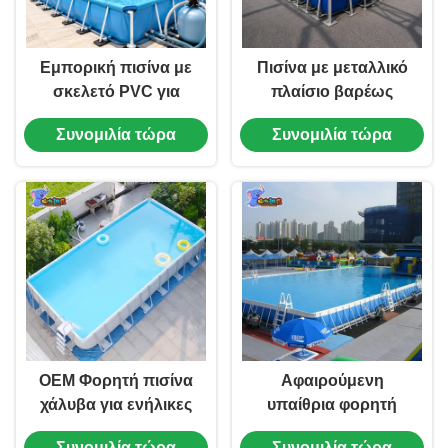
Εμπορική πισίνα με
Πισίνα με μεταλλικό
σκελετό PVC για
πλαίσιο βαρέως
υδάτινο πάρκο
τύπου για θέρετρο και
Συνομιλία τώρα
Συνομιλία τώρα
ξενοδοχείο
OEM Φορητή πισίνα
Αφαιρούμενη
χάλυβα για ενήλικες
υπαίθρια φορητή
προσωρινή πισίνα
Συνομιλία τώρα
Συνομιλία τώρα