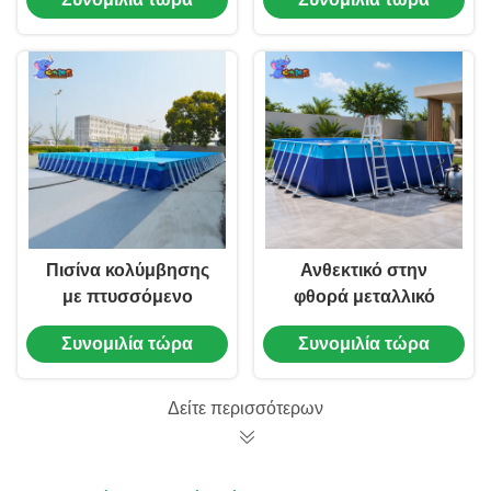
Μεταλλικός σκελετός
Κατά παραγγελία
Πισίνα κολύμβησης
Ανθεκτικό στην
με πτυσσόμενο
φθορά μεταλλικό
μεταλλικό σκελετό
πλαίσιο φορητό
Συνομιλία τώρα
Συνομιλία τώρα
υπεδάφια για
πάνω από το έδαφος
ενήλικες, ανθεκτική
πισίνα ορθογώνια για
στις καιρικές
παιδιά κολύμπι
Δείτε περισσότερων
συνθήκες