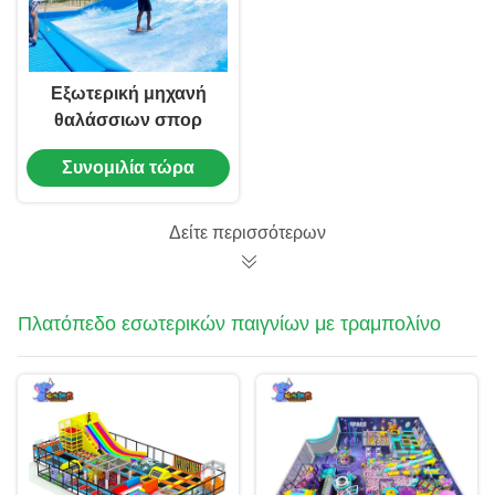
Εξωτερική μηχανή
θαλάσσιων σπορ
Flowrider Surf Wave
Συνομιλία τώρα
Simulator με 5 αντλίες
Δείτε περισσότερων
Πλατόπεδο εσωτερικών παιγνίων με τραμπολίνο