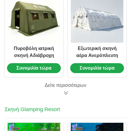
Πυροβόλη ιατρική
Εξωτερική σκηνή
σκηνή Αδιάβροχη
αέρα Ανερόπλευτη
πλατφόρμα PVC
πλατφόρμα PVC
Συνομιλία τώρα
Συνομιλία τώρα
Εξωτερική
σκηνή Custom
προσωρινή ιατρική
εμπορική φουσκωτή
μονάδα Προμηθευτής
στέγη προμηθευτής
Δείτε περισσότερων
Σκηνή Glamping Resort