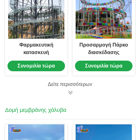
Φαρμακευτική
Προσαρμογή Πάρκο
κατασκευή
διασκέδασης
Φαρμακευτική
Γυάλινος υδροφλοιός
Συνομιλία τώρα
Συνομιλία τώρα
κατασκευή
Εξωτερικός
εξοπλισμός
διασκέδασης
Δείτε περισσότερων
Δομή μεμβράνης χάλυβα