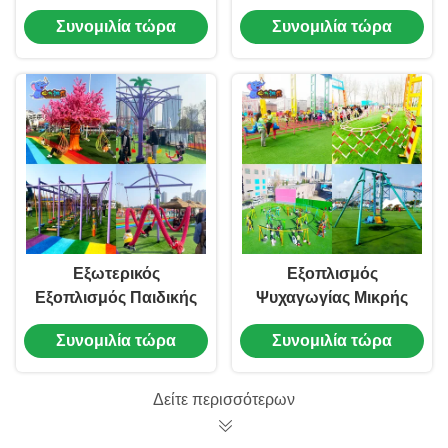
εξοπλισμό
και Προσαρμογή,
Συνομιλία τώρα
Συνομιλία τώρα
διασκέδασης
Μεγάλος Εξοπλισμός
Εξωτερικός
Ψυχαγωγίας
εξοπλισμός
διασκέδασης
Εξωτερικός
Εξοπλισμός
Εξοπλισμός Παιδικής
Ψυχαγωγίας Μικρής
Χαράς Ψυχαγωγίας
Κλίμακας
Συνομιλία τώρα
Συνομιλία τώρα
Διάφορων Τύπων
Προσαρμογής
Δείτε περισσότερων