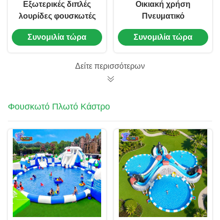
Εξωτερικές διπλές
Οικιακή χρήση
λουρίδες φουσκωτές
Πνευματικό
υδρόφουσκες Unisex
διαδρόμιο
Συνομιλία τώρα
Συνομιλία τώρα
φουσκωτές λουρίδες
Πνευματικό
πισίνας
διαδρόμιο με πισίνα
Δείτε περισσότερων
Φουσκωτό Πλωτό Κάστρο