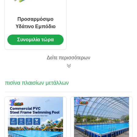
Προσαρμόσιμο
Υδάτινο Εμπόδιο
Ηλεκτρικό Εμπόδιο
Συνομιλία τώρα
Εξοπλισμός
Ψυχαγωγίας
Δείτε περισσότερων
πισίνα πλαισίων μετάλλων