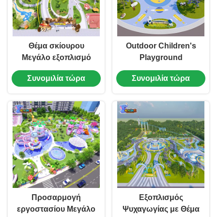
Θέμα σκίουρου
Outdoor Children's
Μεγάλο εξοπλισμό
Playground
διασκέδασης
Equipment with
Συνομιλία τώρα
Συνομιλία τώρα
Καβαλάρια Παιδική
Planet Theme, Large
υπαίθρια παιδική
Amusement
χαρά
Equipment
Προσαρμογή
Εξοπλισμός
εργοστασίου Μεγάλο
Ψυχαγωγίας με Θέμα