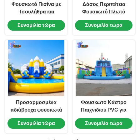
Φουσκωτό Πισίνα με
Δάσος Περιπέτεια
Τσουλήθρα και
Φουσκωτό Πλωτό
Παιχνίδια Νερού από
Κάστρο Φουσκωτό
Συνομιλία τώρα
Συνομιλία τώρα
PVC 0,5mm,
υδρόφωτο
Διαδραστικό Πάρκο
Ηλιασίδητο OEM
Αναψυχής
Προσαρμοσμένα
Φουσκωτό Κάστρο
αδιάβροχα φουσκωτά
Παιχνιδιού PVC για
κάστρα αναρρίχησης
Εξωτερικούς Χώρους
Συνομιλία τώρα
Συνομιλία τώρα
με τσουλήθρες για
με Τσουλήθρα
υδάτινο πάρκο
Δελφινιού