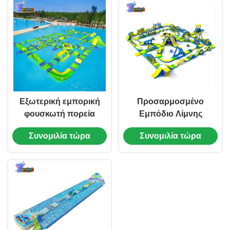
Εξωτερική εμπορική
Προσαρμοσμένο
φουσκωτή πορεία
Εμπόδιο Λίμνης
εμποδίων νερού 0,9
Νερού Πίστα
Συνομιλία τώρα
Συνομιλία τώρα
mm PVC OEM
Επίθεσης Ενηλίκων
Πλωτό Νησί
Waterpark