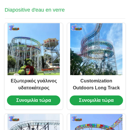
Diapositive d'eau en verre
Εξωτερικός γυάλινος
Customization
υδατοκάτερος
Outdoors Long Track
Μεγάλος εξοπλισμός
Glass Water Slide
Συνομιλία τώρα
Συνομιλία τώρα
διασκέδασης
Amusement Park
Γυάλινος
Equipment
υδατοκάτερος
ράφτινγκ