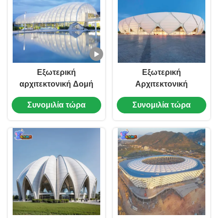
Εξωτερική
Εξωτερική
αρχιτεκτονική Δομή
Αρχιτεκτονική
τεντωτικής
Μεμβράνης από
Συνομιλία τώρα
Συνομιλία τώρα
μεμβράνης Δομή
Χάλυβα με
χάλυβα μεμβράνης
Δυνατότητα
Προσαρμογής