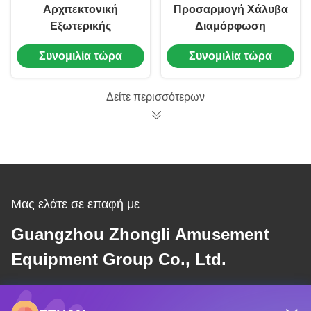
Αρχιτεκτονική
Προσαρμογή Χάλυβα
Εξωτερικής
Διαμόρφωση
Μεμβράνης Χάλυβα
μεμβράνης Χάλυβα
Συνομιλία τώρα
Συνομιλία τώρα
Δομής Μεμβράνης
Φρέμα Τεντώμενη
Χάλυβα Στάδιο
Διαμόρφωση
μεμβράνης
Δείτε περισσότερων
Μας ελάτε σε επαφή με
Guangzhou Zhongli Amusement
Equipment Group Co., Ltd.
E-mail