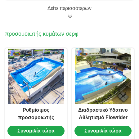
Δείτε περισσότερων
προσομοιωτής κυμάτων σερφ
Ρυθμίσιμος
Διαδραστικό Υδάτινο
προσομοιωτής
Αθλητισμό Flowrider
κύματος σέρφινγκ
Double Wave
Συνομιλία τώρα
Συνομιλία τώρα
Aqua Play Surfing
Simulator Machine