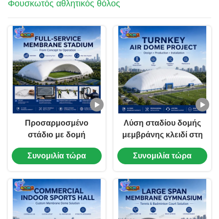
Φουσκωτός αθλητικός θόλος
Προσαρμοσμένο
Λύση σταδίου δομής
στάδιο με δομή
μεμβράνης κλειδί στη
μεμβράνης που
σειρά με υποστήριξη
Συνομιλία τώρα
Συνομιλία τώρα
υποστηρίζεται από
σχεδιασμού,
αέρα για εσωτερικό
παραγωγής και
γήπεδο
εγκατάστασης
ποδοσφαίρου και
κέντρο αθλητικής
εκπαίδευσης