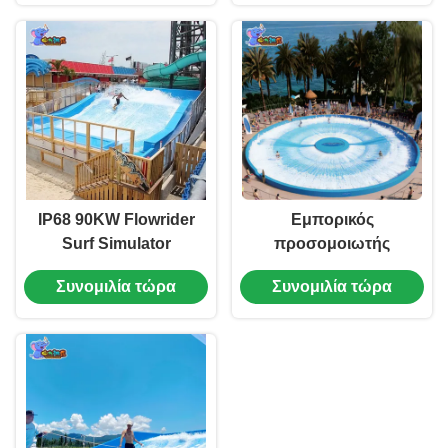
Machine 37KW
25T ODM
IP68 90KW Flowrider
Εμπορικός
Surf Simulator
προσομοιωτής
Εσωτερική Μηχανή
κύματος 360 °
Συνομιλία τώρα
Συνομιλία τώρα
Προσαρμοσμένη
Flowrider Machine
460kw