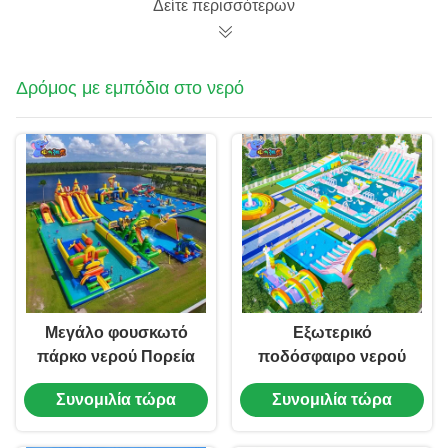
Δείτε περισσότερων
Δρόμος με εμπόδια στο νερό
Μεγάλο φουσκωτό
Εξωτερικό
πάρκο νερού Πορεία
ποδόσφαιρο νερού
εμποδίων νερού
με εμπόδια
Συνομιλία τώρα
Συνομιλία τώρα
Ηλεκτρική πορεία
εμποδίων