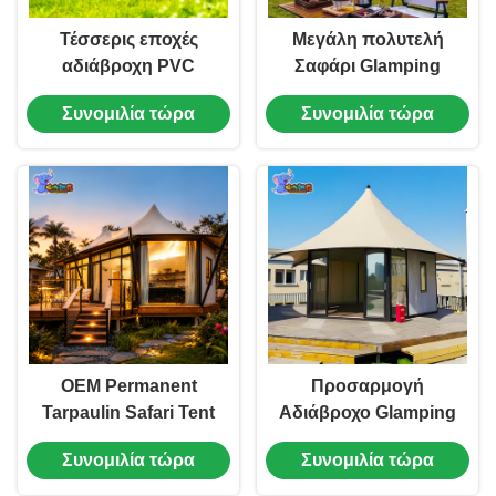
Τέσσερις εποχές
Μεγάλη πολυτελή
αδιάβροχη PVC
Σαφάρι Glamping
Glamping σκηνή με
Resort Τέντα
Συνομιλία τώρα
Συνομιλία τώρα
420kg φέρουσα
Καμπινγκ Εξωτερική
γεωδαισιακή σκηνή
Αδιάβροχη Καπάνα
με θόλο για
πολυτελές κάμπινγκ
OEM Permanent
Προσαρμογή
Tarpaulin Safari Tent
Αδιάβροχο Glamping
Glamping Resort
Resort Tent Hotel
Συνομιλία τώρα
Συνομιλία τώρα
Ξενοδοχείο Δωμάτιο
Safari Με Γυάλινα
Παράθυρα