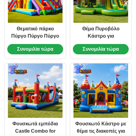
Θεματικό πάρκο
Θέμα Πυροβόλο
Πύργο Πύργο Πύργο
Κάστρο για
Πύργο Πύργο Πύργο
εκδηλώσεις
Συνομιλία τώρα
Συνομιλία τώρα
Πύργο Πύργο Πύργο
εξωτερικών παιδιών
Πύργο Πύργο Πύργο
Πύργο
Φουσκωτά εμπόδια
Φουσκωτό Κάστρο με
Castle Combo for
θέμα τις διακοπές για