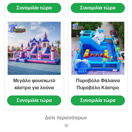
Kids Play Events
φεστιβάλ και
Συνομιλία τώρα
Συνομιλία τώρα
ενοικίαση πάρτι
Μεγάλο φουσκωτό
Πυροβόλο Φάλαινα
κάστρο για λούνα
Πυροβόλο Κάστρο
παρκ και υπαίθριες
Εμπορικό
Συνομιλία τώρα
Συνομιλία τώρα
ζώνες παιχνιδιού
Πυροβολητικό
Κάστρο
Πυροβολητής
Δείτε περισσότερων
Πλατόπεδο