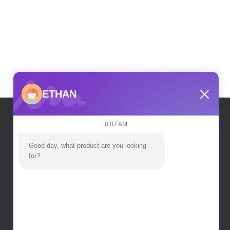
ETHAN
8:07 AM
Η διεύθυνσή μας
Good day, what product are you looking 
for?
Διεύθυνση
Κτίριο εργοστασίου αριθ. 2, αριθ. 18, οδός
Chuangxing 2, ζώνη ανάπτυξης υψηλής
τεχνολογίας, πόλη Qingyuan
τηλ