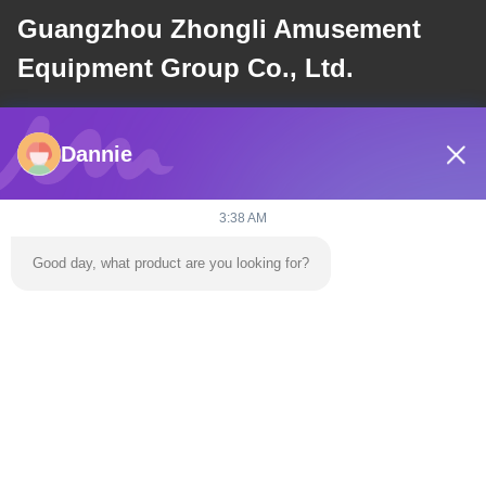
Guangzhou Zhongli Amusement
Equipment Group Co., Ltd.
E-mail
Dannie
dannie@zhongliyoule.com
3:38 AM
Η διεύθυνσή μας
Good day, what product are you looking for?
Διεύθυνση
Κτίριο εργοστασίου αριθ. 2, αριθ. 18, οδός Chuangxing 2, ζώνη
ανάπτυξης υψηλής τεχνολογίας, πόλη Qingyuan
τηλ
0086-+86 15374031145