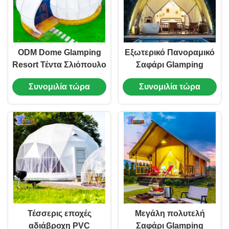
ODM Dome Glamping
Εξωτερικό Πανοραμικό
Resort Τέντα Σλιόπουλο
Σαφάρι Glamping
Θάλασσας 6-8 άτομα
Ξενοδοχείο Τέντα
Συνομιλία τώρα
Συνομιλία τώρα
Για Ταξίδια
Αδιάβροχο Αδιάβροχο
Καμβά
Τέσσερις εποχές
Μεγάλη πολυτελή
αδιάβροχη PVC
Σαφάρι Glamping