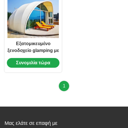
Εξατομικευμένο
ξενοδοχείο glamping με
θόλο, ανθεκτικό στην
Συνομιλία τώρα
υπεριώδη ακτινοβολία
1
Μας ελάτε σε επαφή με