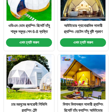
ওডিএম ডোম গ্ল্যাম্পিং রিসোর্ট তাঁবু
আউটডোর প্যানোরামিক সাফারী
শামুক সমুদ্র শেল 6-8 ব্যক্তি
গ্ল্যাম্পিং হোটেল তাঁবু বৃষ্টি প্রমাণ
ভ্রমণের জন্য
জলরোধী ক্যানভাস
এখন চ্যাট করুন
এখন চ্যাট করুন
চার মরসুমের জলরোধী পিভিসি
বিশাল বিলাসবহুল সাফারী গ্ল্যাম্পিং
গ্ল্যাম্পিং টেন্ট
রিসোর্ট তাঁবু ক্যাম্পিং আউটডোর