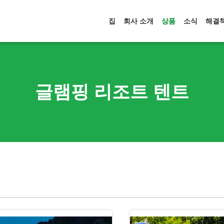
집
회사 소개
상품
소식
해결
글램핑 리조트 텐트