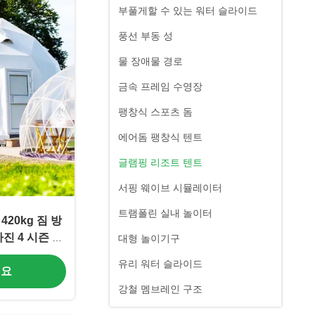
부풀게할 수 있는 워터 슬라이드
풍선 부동 성
물 장애물 경로
금속 프레임 수영장
팽창식 스포츠 돔
에어돔 팽창식 텐트
글램핑 리조트 텐트
서핑 웨이브 시뮬레이터
트램폴린 실내 놀이터
20kg 짐 방
진 4 시즌 방
대형 놀이기구
ng 천막
유리 워터 슬라이드
세요
강철 멤브레인 구조