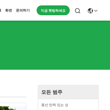
지금 챗팅하세요
책
화면
문의하기
모든 범주
풍선 탄력 있는 성