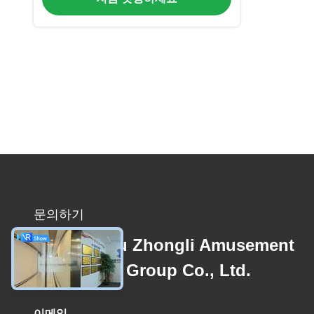
문의하기
Guangzhou Zhongli Amusement
Equipment Group Co., Ltd.
이메일