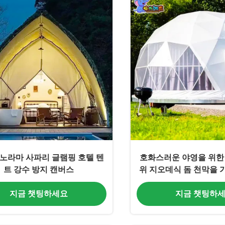
노라마 사파리 글램핑 호텔 텐
호화스러운 야영을 위한 4
트 강수 방지 캔버스
위 지오데식 돔 천막을 가
수 PVC Glampi
지금 챗팅하세요
지금 챗팅하