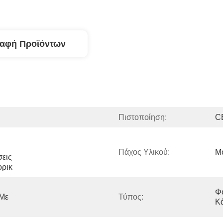
ραφή Προϊόντων
Πιστοποίηση:
C
Πάχος Υλικού:
Μ
εις 
ορικ
Φ
Με 
Τύπος:
Κ