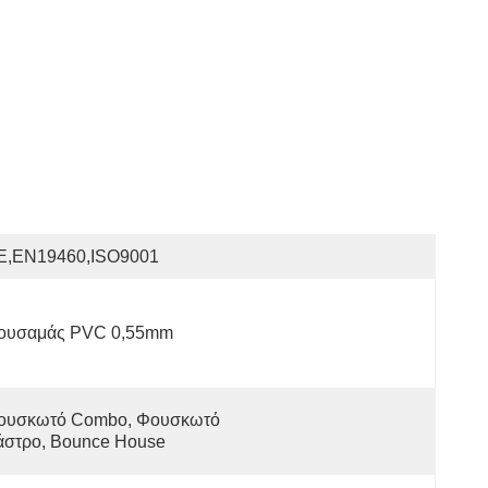
E,EN19460,ISO9001
ουσαμάς PVC 0,55mm
ουσκωτό Combo, Φουσκωτό 
άστρο, Bounce House