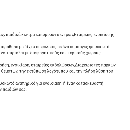
ς, παιδικά κέντρα εμπορικών κέντρων,Εταιρείες ενοικίασης 
 παράθυρα με δίχτυ ασφαλείας σε ένα συμπαγές φουσκωτό 
 να ταιριάζει με διαφορετικούς εσωτερικούς χώρους 
ήση, ενοικίαση, εταιρείες εκδηλώσεων,Διαχειριστές πάρκων 
θεμάτων, την εκτύπωση λογότυπου και την πλήρη λύση του 
υσκωτό αναπηρικό για ενοικίαση, ή έναν κατασκευαστή 
ν παιδιών σας.