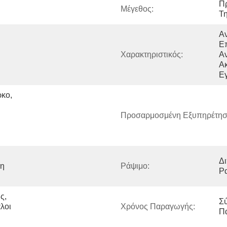
Π
Μέγεθος:
Τ
Αν
Επ
Χαρακτηριστικός:
Αν
Ακ
Ε
κο, 
Προσαρμοσμένη Εξυπηρέτησ
Δι
η 
Ράψιμο:
Ρ
, 
Σ
οι 
Χρόνος Παραγωγής:
Π