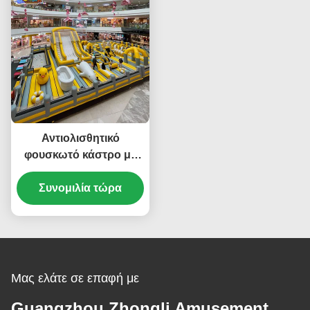
Αντιολισθητικό
φουσκωτό κάστρο με
τραμπάλα Πάρκο
Τραμπολίνο Bounce
Συνομιλία τώρα
House
Μας ελάτε σε επαφή με
Guangzhou Zhongli Amusement