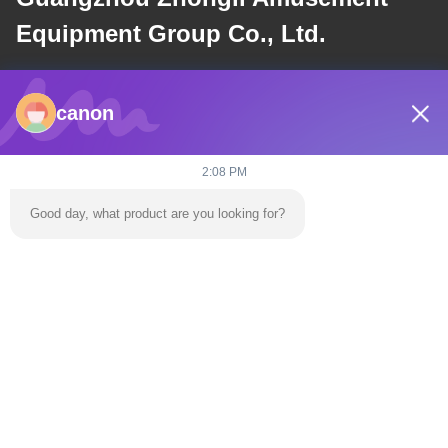
Equipment Group Co., Ltd.
E-mail
canon
dannie@zhongliyoule.com
2:08 PM
Η διεύθυνσή μας
Good day, what product are you looking for?
Διεύθυνση
Κτίριο εργοστασίου αριθ. 2, αριθ. 18, οδός Chuangxing 2, ζώνη
ανάπτυξης υψηλής τεχνολογίας, πόλη Qingyuan
τηλ
0086-+86 15374031145