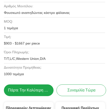
Αριθμός Μοντέλου:
Φουσκωτό αναπηδώντας κάστρο φάλαινας
MOQ:
1 τεμάχια
Τιμή:
$903 - $1667 per piece
Όροι Πληρωμής:
T/T,L/C,Western Union,D/A
Δυνατότητα Προμήθειας:
1000 τεμάχια
Πάρτε Την Καλύτερη Τιμή
Συνομιλία Τώρα
Πληροφορίες Λεπτομέρειας
Περιγραφή Προϊόντων