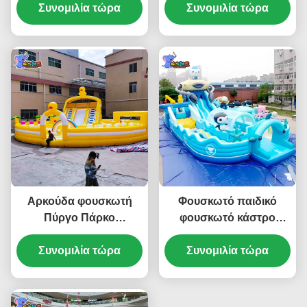
κάστρο με διαδρόμιο
Συνομιλία τώρα
πάρκα παιχνιδιού για
Συνομιλία τώρα
παιδιά
Αρκούδα φουσκωτή
Φουσκωτό παιδικό
Πύργο Πάρκο
φουσκωτό κάστρο
Παιχνιδιών
εξερεύνησης ωκεανού
Πυροβολιστικό Σπίτι για
Συνομιλία τώρα
με διπλή τσουλήθρα
Συνομιλία τώρα
Υπογειές
από παχύ PVC