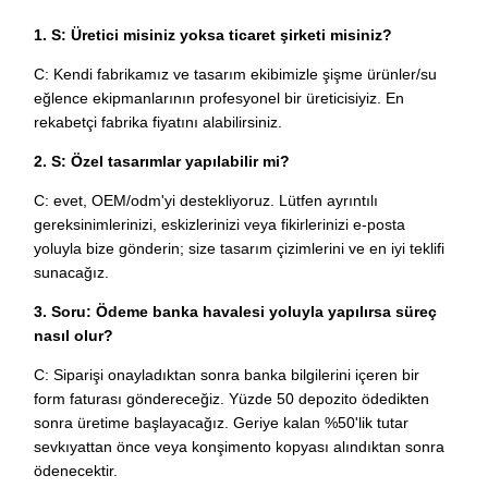
1. S: Üretici misiniz yoksa ticaret şirketi misiniz?
C: Kendi fabrikamız ve tasarım ekibimizle şişme ürünler/su
eğlence ekipmanlarının profesyonel bir üreticisiyiz. En
rekabetçi fabrika fiyatını alabilirsiniz.
2. S: Özel tasarımlar yapılabilir mi?
C: evet, OEM/odm'yi destekliyoruz. Lütfen ayrıntılı
gereksinimlerinizi, eskizlerinizi veya fikirlerinizi e-posta
yoluyla bize gönderin; size tasarım çizimlerini ve en iyi teklifi
sunacağız.
3. Soru: Ödeme banka havalesi yoluyla yapılırsa süreç
nasıl olur?
C: Siparişi onayladıktan sonra banka bilgilerini içeren bir
form faturası göndereceğiz. Yüzde 50 depozito ödedikten
sonra üretime başlayacağız. Geriye kalan %50'lik tutar
sevkıyattan önce veya konşimento kopyası alındıktan sonra
ödenecektir.