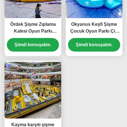
Ördek Şişme Zıplama
Okyanus Keşfi Şişme
Kalesi Oyun Parkı
Çocuk Oyun Parkı Çift
Zıplayan Ev Bodrum
Kaydıraklı
Şimdi konuşalım.
Katı İçin
Kalınlaştırılmış PVC
Şimdi konuşalım.
Kayma karşıtı şişme