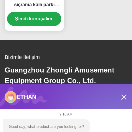
sıçrama kale parkı
trampolin sıçrama evi
Şimdi konuşalım.
Bizimle İletişim
Guangzhou Zhongli Amusement
Equipment Group Co., Ltd.
ETHAN
E-posta
dannie@zhongliyoule.com
9:10 AM
Good day, what product are you looking for?
Adresimiz