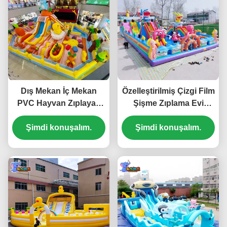
Dış Mekan İç Mekan
Özelleştirilmiş Çizgi Film
PVC Hayvan Zıplayan
Şişme Zıplama Evi
Şişme Zıplama Kalesi
Parkları Kale Zıplayan
Şimdi konuşalım.
Kaydıraklı
Şimdi konuşalım.
Çocuklar İçin