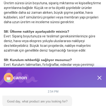
Üretim süresi ürün boyutuna, sipariş miktarına ve kişiselleştirme 
ayrıntılarına bağlıdır. Küçük ve orta ölçekli şişirilebilir ürünler 
genellikle daha az zaman alırken, büyük şişme parklar, hava 
kubbeleri, sörf simülatörü projeleri veya membran yapı projeleri 
daha uzun üretim ve inceleme süresi gerektirir.
S8: Ülkeme nakliye ayarlayabilir misiniz?
Evet. Sipariş boyutunuza ve teslimat gereksinimlerinize göre 
deniz, hava veya ekspres yoluyla uluslararası nakliyeyi 
destekleyebiliriz. Büyük ticari projelerde, nakliye maliyetini 
azaltmak için genellikle deniz taşımacılığı tavsiye edilir.
S9: Kurulum rehberliği sağlıyor musunuz?
Evet. Kurulum talimatları, fotoğraflar, videolar veya çevrimiçi 
rehberlik sağlayabiliriz. Şişirilebilir su parkları, hava kubbeleri, 
simüle edilmiş sörf ekipmanları veya membran yapılı stadyumlar 
canon
gibi büyük projeler için, projenin durumuna göre kurulum desteği 
tartışılabilir.
2:54 PM
S10: Sizinle özel bir projeye nasıl başlayabilirim?
Proje fikriniz, boyutunuz, ülkeniz, bütçeniz ve tahmini teslim 
Good day, what product are you looking for?
süreniz ile bize bir talep gönderebilirsiniz. Ekibimiz ürün 