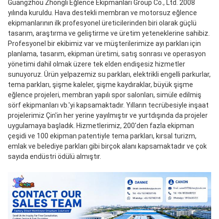
Guangzhou Zhongli Eğlence Ekipmanları Group Co., Ltd. 2008 
yılında kuruldu. Hava destekli membran ve motorsuz eğlence 
ekipmanlarının ilk profesyonel üreticilerinden biri olarak güçlü 
tasarım, araştırma ve geliştirme ve üretim yeteneklerine sahibiz. 
Profesyonel bir ekibimiz var ve müşterilerimize ayı parkları için 
planlama, tasarım, ekipman üretimi, satış sonrası ve operasyon 
yönetimi dahil olmak üzere tek elden endişesiz hizmetler 
sunuyoruz. Ürün yelpazemiz su parkları, elektrikli engelli parkurlar, 
tema parkları, şişme kaleler, şişme kaydıraklar, büyük şişme 
eğlence projeleri, membran yapılı spor salonları, simüle edilmiş 
sörf ekipmanları vb.'yi kapsamaktadır. Yılların tecrübesiyle inşaat 
projelerimiz Çin'in her yerine yayılmıştır ve yurtdışında da projeler 
uygulamaya başladık. Hizmetlerimiz, 200'den fazla ekipman 
çeşidi ve 100 ekipman patentiyle tema parkları, kırsal turizm, 
emlak ve belediye parkları gibi birçok alanı kapsamaktadır ve çok 
sayıda endüstri ödülü almıştır.