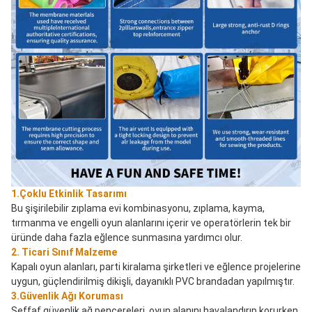
1.Çoklu Etkinlik Tasarımı
Bu şişirilebilir zıplama evi kombinasyonu, zıplama, kayma, 
tırmanma ve engelli oyun alanlarını içerir ve operatörlerin tek bir 
üründe daha fazla eğlence sunmasına yardımcı olur.
2. Ticari Sınıf Malzeme
Kapalı oyun alanları, parti kiralama şirketleri ve eğlence projelerine 
uygun, güçlendirilmiş dikişli, dayanıklı PVC brandadan yapılmıştır.
3.Güvenlik Ağı Koruması
Şeffaf güvenlik ağ pencereleri, oyun alanını havalandırıp korurken 