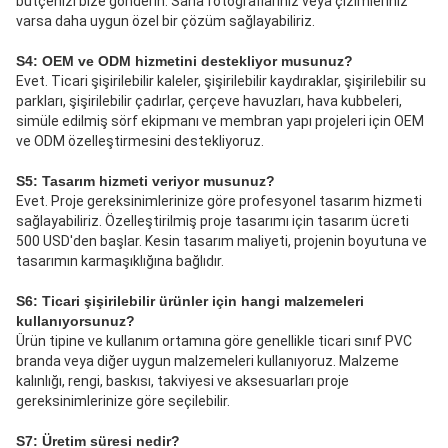
bütçenizi bize gönderin. Saha fotoğraflarınız veya çizimleriniz 
varsa daha uygun özel bir çözüm sağlayabiliriz.
S4: OEM ve ODM hizmetini destekliyor musunuz?
Evet. Ticari şişirilebilir kaleler, şişirilebilir kaydıraklar, şişirilebilir su 
parkları, şişirilebilir çadırlar, çerçeve havuzları, hava kubbeleri, 
simüle edilmiş sörf ekipmanı ve membran yapı projeleri için OEM 
ve ODM özelleştirmesini destekliyoruz.
S5: Tasarım hizmeti veriyor musunuz?
Evet. Proje gereksinimlerinize göre profesyonel tasarım hizmeti 
sağlayabiliriz. Özelleştirilmiş proje tasarımı için tasarım ücreti 
500 USD'den başlar. Kesin tasarım maliyeti, projenin boyutuna ve 
tasarımın karmaşıklığına bağlıdır.
S6: Ticari şişirilebilir ürünler için hangi malzemeleri 
kullanıyorsunuz?
Ürün tipine ve kullanım ortamına göre genellikle ticari sınıf PVC 
branda veya diğer uygun malzemeleri kullanıyoruz. Malzeme 
kalınlığı, rengi, baskısı, takviyesi ve aksesuarları proje 
gereksinimlerinize göre seçilebilir.
S7: Üretim süresi nedir?