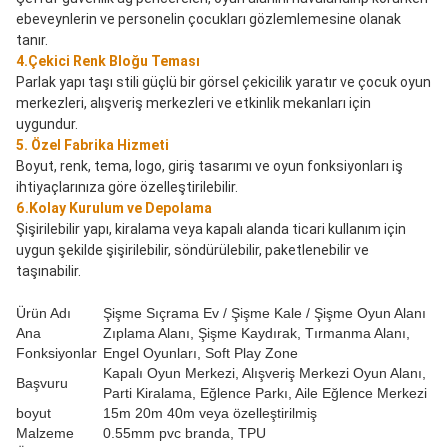
ebeveynlerin ve personelin çocukları gözlemlemesine olanak 
tanır.
4.Çekici Renk Bloğu Teması
Parlak yapı taşı stili güçlü bir görsel çekicilik yaratır ve çocuk oyun 
merkezleri, alışveriş merkezleri ve etkinlik mekanları için 
uygundur.
5. Özel Fabrika Hizmeti
Boyut, renk, tema, logo, giriş tasarımı ve oyun fonksiyonları iş 
ihtiyaçlarınıza göre özelleştirilebilir.
6.Kolay Kurulum ve Depolama
Şişirilebilir yapı, kiralama veya kapalı alanda ticari kullanım için 
uygun şekilde şişirilebilir, söndürülebilir, paketlenebilir ve 
taşınabilir.
Ürün Adı
Şişme Sıçrama Ev / Şişme Kale / Şişme Oyun Alanı
Ana
Zıplama Alanı, Şişme Kaydırak, Tırmanma Alanı,
Fonksiyonlar
Engel Oyunları, Soft Play Zone
Kapalı Oyun Merkezi, Alışveriş Merkezi Oyun Alanı,
Başvuru
Parti Kiralama, Eğlence Parkı, Aile Eğlence Merkezi
boyut
15m 20m 40m veya özelleştirilmiş
Malzeme
0.55mm pvc branda, TPU