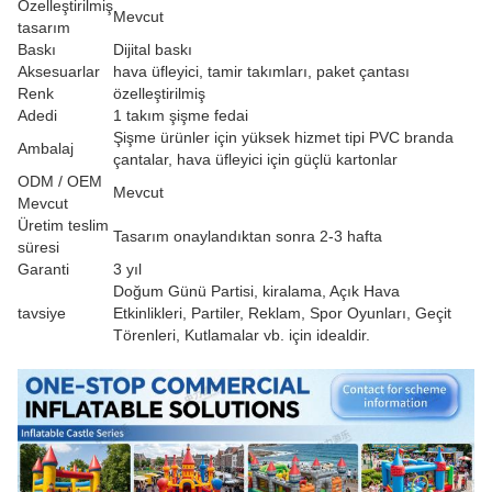
Özelleştirilmiş
Mevcut
tasarım
Baskı
Dijital baskı
Aksesuarlar
hava üfleyici, tamir takımları, paket çantası
Renk
özelleştirilmiş
Adedi
1 takım şişme fedai
Şişme ürünler için yüksek hizmet tipi PVC branda
Ambalaj
çantalar, hava üfleyici için güçlü kartonlar
ODM / OEM
Mevcut
Mevcut
Üretim teslim
Tasarım onaylandıktan sonra 2-3 hafta
süresi
Garanti
3 yıl
Doğum Günü Partisi, kiralama, Açık Hava
tavsiye
Etkinlikleri, Partiler, Reklam, Spor Oyunları, Geçit
Törenleri, Kutlamalar vb. için idealdir.