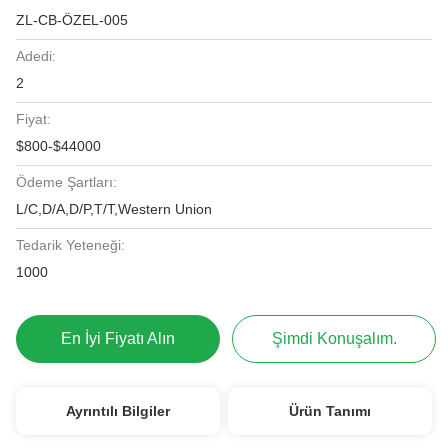
ZL-CB-ÖZEL-005
Adedi:
2
Fiyat:
$800-$44000
Ödeme Şartları:
L/C,D/A,D/P,T/T,Western Union
Tedarik Yeteneği:
1000
En İyi Fiyatı Alın
Şimdi Konuşalım.
Ayrıntılı Bilgiler
Ürün Tanımı