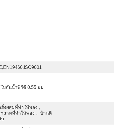
E,EN19460,ISO9001
าใบกันน้ำพีวีซี 0.55 มม
สั่งผสมที่ทำให้พอง， 
าสาทที่ทำให้พอง， บ้านตี
ับ