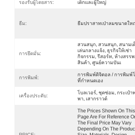
รองรับผู้โดยสาร:
เด็กและผู้ใหญ่
ธีม:
ธีมปราสาทเป่าลมขนาดใหญ
สวนสนุก, สวนสนุก, สนามเด
เล่นกลางแจ้ง, ธุรกิจให้เช่า
การยึดมั่น:
กิจกรรม, รีสอร์ท, ห้างสรรพ
สินค้า, ศูนย์ความบันเ
การพิมพ์ดิจิตอล / การพิมพ์
การพิมพ์:
ที่กำหนดเอง
โบลเวอร์, ชุดซ่อม, กระเป๋า
เครื่องประดับ:
พา, เสากราวด์
The Prices Shown On This 
Page Are For Reference Onl
The Final Price May Vary 
Depending On The Product
PRICE:
Size, Materials, Design 