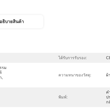
อธิบายสินค้า
ได้รับการรับรอง:
C
กรรม
้
ความหนาของวัสดุ:
ผ้
, 
คำ
พิมพ์:
ปร
กล