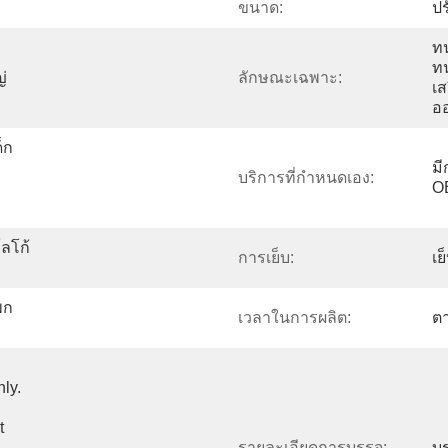
ขนาด:
ปร
ทน
ทน
่
ลักษณะเฉพาะ:
เส
อ
็ก
มี
บริการที่กำหนดเอง:
O
โลโก้
การเย็บ:
เย
พก
เวลาในการผลิต:
ตา
y. 
 
รายละเอียดการบรรจุ:
บ