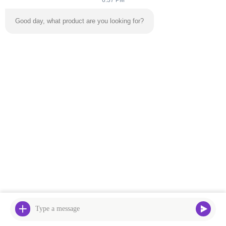
6:37 PM
El Patio De Juegos Del Castillo Saltante
Good day, what product are you looking for?
El Castillo De Pingüinos
Productos Relacionados
Castillo de salto inflable
Parques de casas