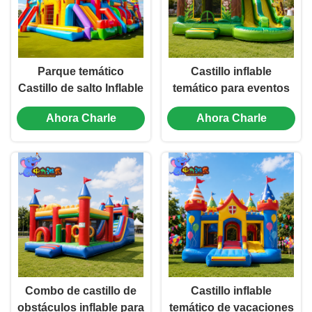
Parque temático
Castillo inflable
Castillo de salto Inflable
temático para eventos
Castillo de salto Casa
infantiles al aire libre
Ahora Charle
Ahora Charle
de salto con tobogán
Combo de castillo de
Castillo inflable
obstáculos inflable para
temático de vacaciones