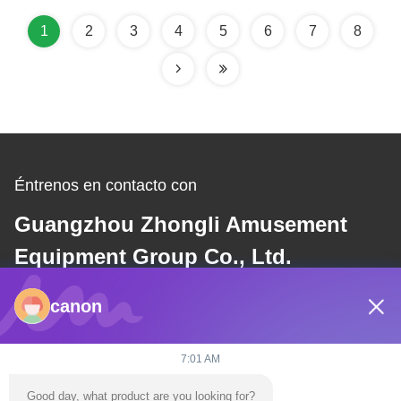
los rayos UV
1
2
3
4
5
6
7
8
Éntrenos en contacto con
Guangzhou Zhongli Amusement
Equipment Group Co., Ltd.
canon
Correo electrónico
dannie@zhongliyoule.com
7:01 AM
Good day, what product are you looking for?