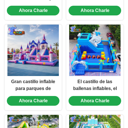
eventos de juegos
para festivales y alquiler
Ahora Charle
Ahora Charle
infantiles
de fiestas
Gran castillo inflable
El castillo de las
para parques de
ballenas inflables, el
atracciones y zonas de
castillo de saltos
Ahora Charle
Ahora Charle
juego al aire libre
comerciales, el patio de
deslizamiento de los
tiradores.