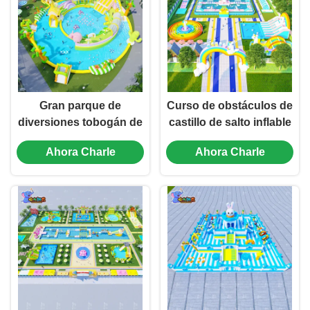
Gran parque de
Curso de obstáculos de
diversiones tobogán de
castillo de salto inflable
agua inflable casa de
personalizado Rainbow
Ahora Charle
Ahora Charle
salto castillo de salto
Water Park
piscina anti lágrima