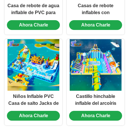
Casa de rebote de agua
Casas de rebote
inflable de PVC para
inflables con
adultos Curso de
deslizamiento de agua
Ahora Charle
Ahora Charle
obstáculos inflable
personalizado
Niños Inflable PVC
Castillo hinchable
Casa de salto Jacks de
inflable del arcoíris
salto Castillos de salto
colorido con elementos
Ahora Charle
Ahora Charle
tobogán acuático Ocio
de cohete y astronauta
al aire libre
planetario resistentes a