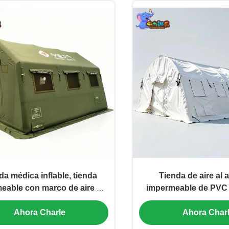
da médica inflable, tienda
Tienda de aire al a
eable con marco de aire de
impermeable de PVC
stación médica temporal al
aire Tienda perso
Ahora Charle
Ahora Char
bre, proveedor personalizado
Comerciante de refug