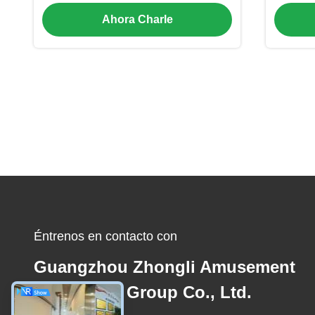
médicas, para 6-15 personas
im
Ahora Charle
pesa
ext
Éntrenos en contacto con
Guangzhou Zhongli Amusement
Equipment Group Co., Ltd.