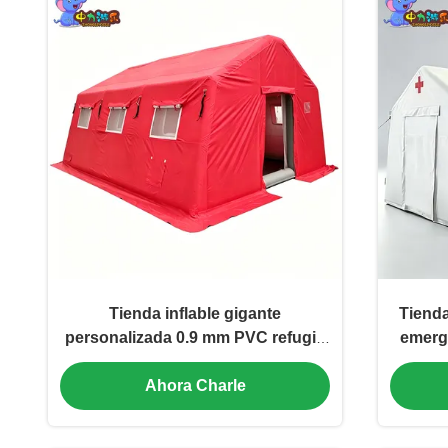
Tienda inflable gigante
Tienda
personalizada 0.9 mm PVC refugio
emerg
de emergencia hermético para
PVC 
Ahora Charle
socorro de desastres, campamento
comand
al aire libre, alquiler de eventos
Fábrica OEM