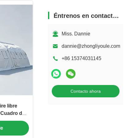
Éntrenos en contacto con
Miss. Dannie
dannie@zhongliyoule.com
+86 15374031145
Contacto ahora
ire libre
 Cuadro de
nalizada
le
io inflable