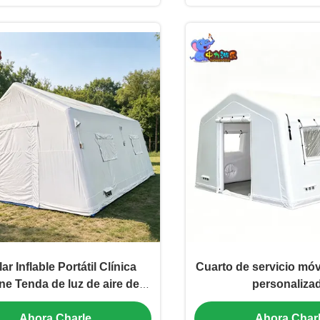
ar Inflable Portátil Clínica
Cuarto de servicio móv
e Tenda de luz de aire de
personaliza
prueba de agua Estación de
Ahora Charle
Ahora Char
lud temporal Fabricante