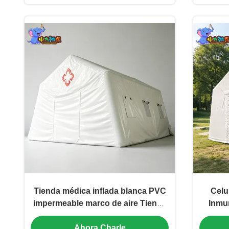
Tienda médica inflada blanca PVC
Celul
impermeable marco de aire Tienda
Inmun
clínica temporal proveedor
PVC a 
Ahora Charle
personalizado
sa