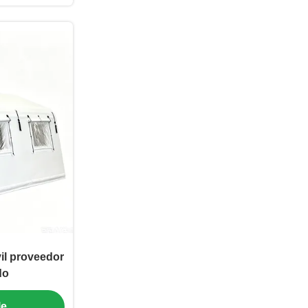
il proveedor
do
le