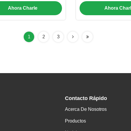
permeable para trabajos
anticongelante para
Ahora Charle
Ahora Char
dos con delantal de lluvia
cimentación con me
endido para seguridad en
doble capa para pro
pendientes sensibles
excavación en in
1
2
3
Contacto Rápido
Acerca De Nosotros
Productos