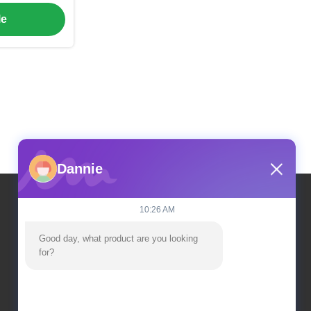
 fosos de
le
mbrana de
yectos de
vierno
Dannie
10:26 AM
Nuestra Dirección
Good day, what product are you looking 
for?
Dirección
Edificio de la fábrica no 2, no 18, calle Chuangxing
2, zona de desarrollo de alta tecnología, ciudad de
Qingyuan