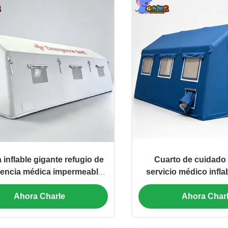
 inflable gigante refugio de
Cuarto de cuidado 
encia médica impermeable
servicio médico infla
campo hospital centro de
refugio impermeable 
Ahora Charle
Ahora Char
o proveedor personalizado
aire proveedor pers
de fábrica