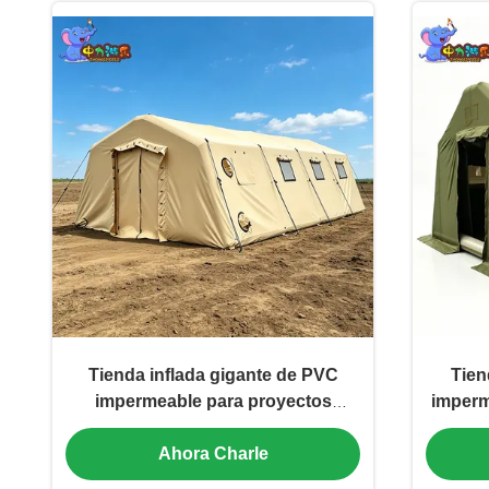
Tienda inflada gigante de PVC
Tien
impermeable para proyectos
imperm
comerciales al aire libre
PVC, e
Ahora Charle
aire li