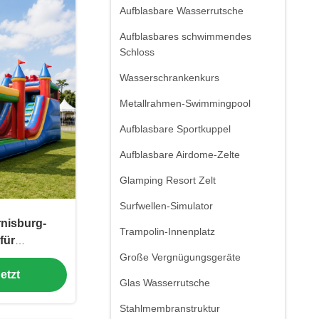
Aufblasbare Wasserrutsche
Aufblasbares schwimmendes
Schloss
Wasserschrankenkurs
Metallrahmen-Swimmingpool
Aufblasbare Sportkuppel
Aufblasbare Airdome-Zelte
Glamping Resort Zelt
Surfwellen-Simulator
nisburg-
Trampolin-Innenplatz
für
altungen
Große Vergnügungsgeräte
etzt
Glas Wasserrutsche
Stahlmembranstruktur