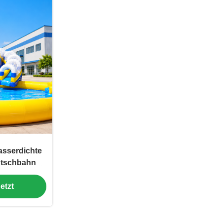
asserdichte
utschbahnen
rks
etzt