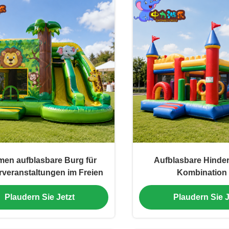
en aufblasbare Burg für
Aufblasbare Hinder
rveranstaltungen im Freien
Kombination 
Kinderspielveranst
Plaudern Sie Jetzt
Plaudern Sie J