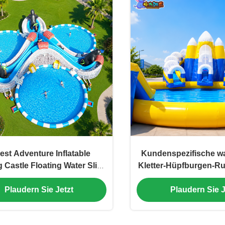
est Adventure Inflatable
Kundenspezifische w
g Castle Floating Water Slide
Kletter-Hüpfburgen-R
Sunproof OEM
für Wasserpa
Plaudern Sie Jetzt
Plaudern Sie J