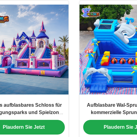
s aufblasbares Schloss für
Aufblasbare Wal-Spr
gungsparks und Spielzonen
kommerzielle Spru
im Freien
Aussteiger Rutsc
Plaudern Sie Jetzt
Plaudern Sie J