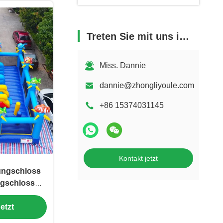
Treten Sie mit uns in Verbindung
Miss. Dannie
dannie@zhongliyoule.com
+86 15374031145
Kontakt jetzt
ungschloss
ngschloss
hplatz
etzt