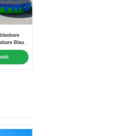
blasbare
sbare Blaue
t Pool
etzt