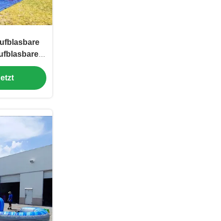
ufblasbare
ufblasbare
he
etzt