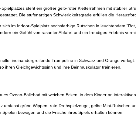
-Spielplatzes steht ein großer gelb-roter Kletterrahmen mit stabiler Str
attet. Die stufenartigen Schwierigkeitsgrade erfüllen die Herausford
 sich im Indoor-Spielplatz sechsfarbige Rutschen in leuchtendem "Rot
indern ein Gefühl von rasanter Abfahrt und ein freudiges Erlebnis vermit
onelle, ineinandergreifende Trampoline in Schwarz und Orange verlegt. 
 so ihren Gleichgewichtssinn und ihre Beinmuskulatur trainieren.
blaues Ozean-Bällebad mit weichen Ecken, in dem Kinder an interaktiv
tz umfasst grüne Wippen, rote Drehspielzeuge, gelbe Mini-Rutschen und
 Spielen bewegen und die Frische ihres Spiels erhalten können.