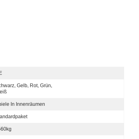
E
hwarz, Gelb, Rot, Grün, 
eiß
iele In Innenräumen
andardpaket
560kg