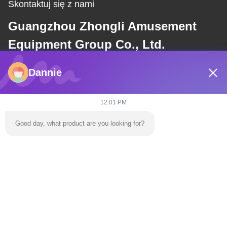
Skontaktuj się z nami
Guangzhou Zhongli Amusement
Equipment Group Co., Ltd.
Dannie
E-mail
dannie@zhongliyoule.com
12:01 PM
Good day, what product are you looking for?
Nasz adres
Adres
Budynek fabryczny nr 2, nr 18, ulica Chuangxing 2, strefa rozwoju
zaawansowanych technologii, miasto Qingyuan
teren
0086-+86 15374031145