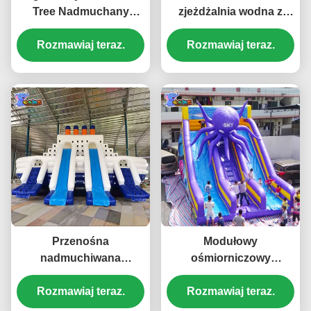
Tree Nadmuchany
zjeżdżalnia wodna z
Sliding Pool Wodny Dla
ośmiornicą, basen,
Rozmawiaj teraz.
Dzieci
spersonalizowana
Rozmawiaj teraz.
Przenośna
Modułowy
nadmuchiwana
ośmiorniczowy
zjeżdżalnia wodna
podmuchany duży
basen dla dzieci Temat
Rozmawiaj teraz.
zjeżdżalnik wodny 30
Rozmawiaj teraz.
statku wycieczkowego
stóp z basenem