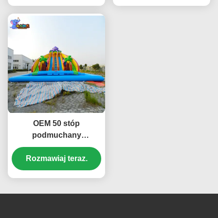
dla parku rozrywki
antypoślizgowym
OEM 50 stóp
podmuchany
zjeżdżalnia wodna
basen z certyfikatem CE
Rozmawiaj teraz.