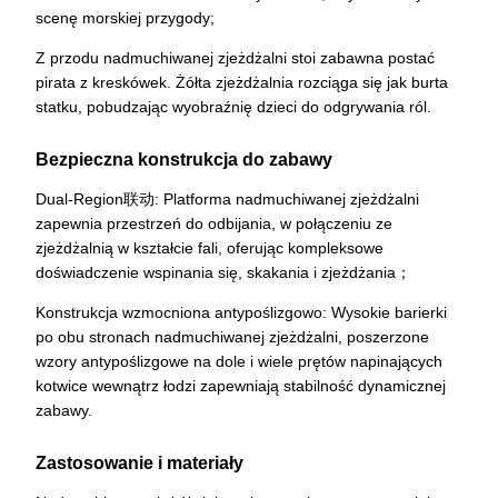
scenę morskiej przygody;
Z przodu nadmuchiwanej zjeżdżalni stoi zabawna postać
pirata z kreskówek. Żółta zjeżdżalnia rozciąga się jak burta
statku, pobudzając wyobraźnię dzieci do odgrywania ról.
Bezpieczna konstrukcja do zabawy
Dual-Region联动: Platforma nadmuchiwanej zjeżdżalni
zapewnia przestrzeń do odbijania, w połączeniu ze
zjeżdżalnią w kształcie fali, oferując kompleksowe
doświadczenie wspinania się, skakania i zjeżdżania；
Konstrukcja wzmocniona antypoślizgowo: Wysokie barierki
po obu stronach nadmuchiwanej zjeżdżalni, poszerzone
wzory antypoślizgowe na dole i wiele prętów napinających
kotwice wewnątrz łodzi zapewniają stabilność dynamicznej
zabawy.
Zastosowanie i materiały