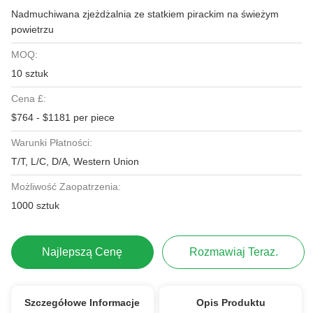
Nadmuchiwana zjeżdżalnia ze statkiem pirackim na świeżym
powietrzu
MOQ:
10 sztuk
Cena £:
$764 - $1181 per piece
Warunki Płatności:
T/T, L/C, D/A, Western Union
Możliwość Zaopatrzenia:
1000 sztuk
Najlepszą Cenę
Rozmawiaj Teraz.
Szczegółowe Informacje
Opis Produktu