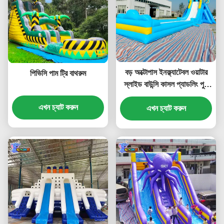
বড় অক্টোপাস ইনফ্ল্যাটেবল ওয়াটার
পিভিসি পাম ট্রি বাথরুম
স্লাইড বাউন্সি কাসল প্যাডলিং পুল
কাস্টমাইজড
এখন চ্যাট করুন
এখন চ্যাট করুন