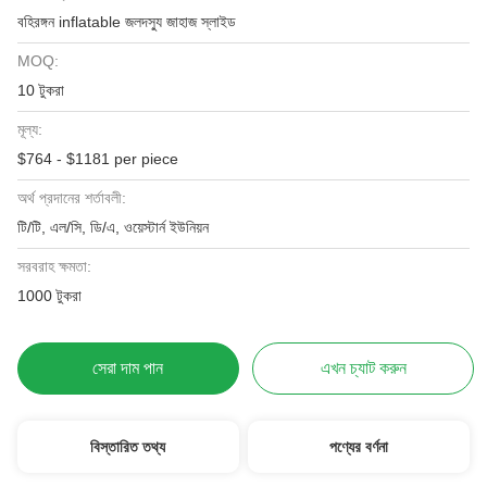
বহিরঙ্গন inflatable জলদস্যু জাহাজ স্লাইড
MOQ:
10 টুকরা
মূল্য:
$764 - $1181 per piece
অর্থ প্রদানের শর্তাবলী:
টি/টি, এল/সি, ডি/এ, ওয়েস্টার্ন ইউনিয়ন
সরবরাহ ক্ষমতা:
1000 টুকরা
সেরা দাম পান
এখন চ্যাট করুন
বিস্তারিত তথ্য
পণ্যের বর্ণনা