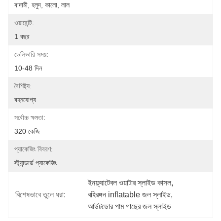
বাদামী, হলুদ, কালো, লাল
ওয়ারেন্টি:
1 বছর
ডেলিভারি সময়:
10-48 দিন
বৈশিষ্ট্য:
বহনযোগ্য
সর্বোচ্চ ক্ষমতা:
320 কেজি
প্যাকেজিং বিবরণ:
স্ট্যান্ডার্ড প্যাকেজিং
ইনফ্ল্যাটেবল ওয়াটার স্লাইড কাসল
, 
বিশেষভাবে তুলে ধরা:
বহিরঙ্গন inflatable জল স্লাইড
, 
আউটডোর পাম গাছের জল স্লাইড