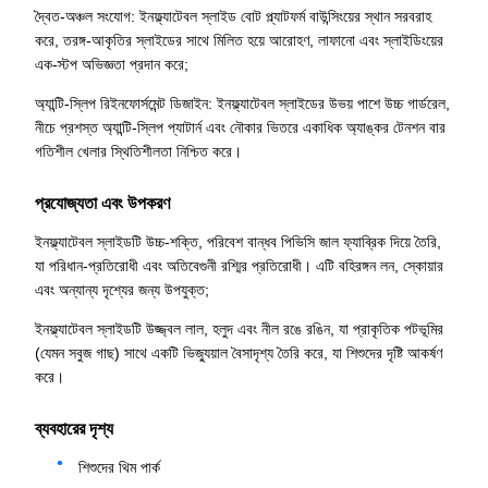
দ্বৈত-অঞ্চল সংযোগ: ইনফ্ল্যাটেবল স্লাইড বোট প্ল্যাটফর্ম বাউন্সিংয়ের স্থান সরবরাহ
করে, তরঙ্গ-আকৃতির স্লাইডের সাথে মিলিত হয়ে আরোহণ, লাফানো এবং স্লাইডিংয়ের
এক-স্টপ অভিজ্ঞতা প্রদান করে;
অ্যান্টি-স্লিপ রিইনফোর্সমেন্ট ডিজাইন: ইনফ্ল্যাটেবল স্লাইডের উভয় পাশে উচ্চ গার্ডরেল,
নীচে প্রশস্ত অ্যান্টি-স্লিপ প্যাটার্ন এবং নৌকার ভিতরে একাধিক অ্যাঙ্কর টেনশন বার
গতিশীল খেলার স্থিতিশীলতা নিশ্চিত করে।
প্রযোজ্যতা এবং উপকরণ
ইনফ্ল্যাটেবল স্লাইডটি উচ্চ-শক্তি, পরিবেশ বান্ধব পিভিসি জাল ফ্যাব্রিক দিয়ে তৈরি,
যা পরিধান-প্রতিরোধী এবং অতিবেগুনী রশ্মির প্রতিরোধী। এটি বহিরঙ্গন লন, স্কোয়ার
এবং অন্যান্য দৃশ্যের জন্য উপযুক্ত;
ইনফ্ল্যাটেবল স্লাইডটি উজ্জ্বল লাল, হলুদ এবং নীল রঙে রঙিন, যা প্রাকৃতিক পটভূমির
(যেমন সবুজ গাছ) সাথে একটি ভিজ্যুয়াল বৈসাদৃশ্য তৈরি করে, যা শিশুদের দৃষ্টি আকর্ষণ
করে।
ব্যবহারের দৃশ্য
শিশুদের থিম পার্ক