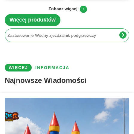
kontroli pyłu i budowy w
wykopalisk nocnych
Zobacz więcej
Gry na świeżym powietrzu, dmuchana zjeżdżalnia wodna, dmuchany tor przeszkód, dmuchany zamek
każdych warunkach
pogodowych
Więcej produktów
Zastosowanie Wodny zjeżdżalnik podgrzewczy
Woda na powietrze z przestrzeni powietrznej
Zewnętrzna Nadmuchiwana Zjeżdżalnia Wodna Olbrzymia Nadmuchiwana Zjeżdżalnia Wodna dla Dorosłych
Zindywidualizowany gigantyczny, nadmuchany dom pająkowy namiot markiet biały wapienny
WIĘCEJ
INFORMACJA
Modularne Igloo Airdome Płynne namioty schronienie dla placów zabaw dziecięcych
Najnowsze Wiadomości
Namiot dmuchany imprezowy z powłoką PVC, wodoodporny, w kształcie litery A, na zamówienie
Fotobudka Rhombic Grid Namiot dmuchany Airdome dla wydarzeń dla 5-8 osób
Duże pvc łukowe powietrzne kopuły namiot magazyn zabawy na świeżym powietrzu
Rozrywka na świeżym powietrzu, nadmuchiwany zamek do skakania, domek do skakania, zjeżdżalnia, zestaw