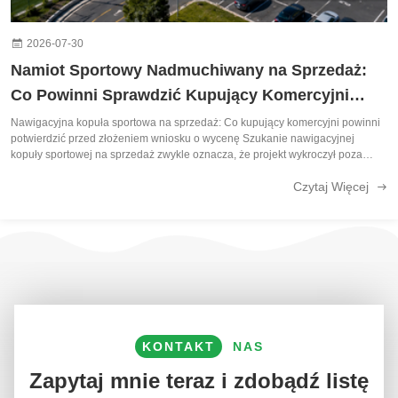
2026-07-30
Namiot Sportowy Nadmuchiwany na Sprzedaż:
Co Powinni Sprawdzić Kupujący Komercyjni
Przed Złożeniem Zapytania Ofertowego
Nawigacyjna kopuła sportowa na sprzedaż: Co kupujący komercyjni powinni
potwierdzić przed złożeniem wniosku o wycenę Szukanie nawigacyjnej
kopuły sportowej na sprzedaż zwykle oznacza, że projekt wykroczył poza
ogólne badania.lub sezonowej potrzeby operacyjnej i teraz chce zrozumieć,
Czytaj Więcej
co musi zostać ...
KONTAKT
NAS
Zapytaj mnie teraz i zdobądź listę