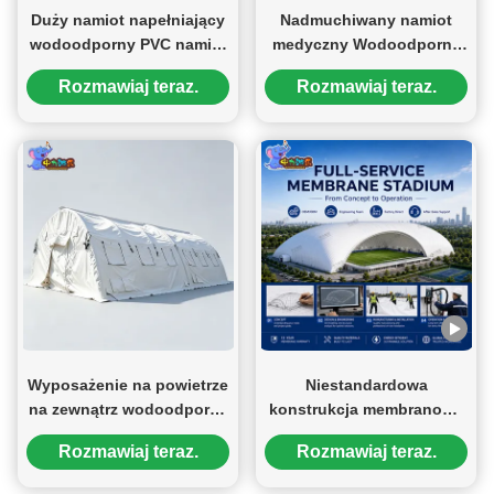
Duży namiot napełniający
Nadmuchiwany namiot
wodoodporny PVC namiot
medyczny Wodoodporny
z ramą powietrzną do
namiot z ramą powietrzną
Rozmawiaj teraz.
Rozmawiaj teraz.
projektów komercyjnych
z PCV Zewnętrzna
na zewnątrz
tymczasowa stacja
medyczna Niestandardowy
dostawca
Wyposażenie na powietrze
Niestandardowa
na zewnątrz wodoodporne
konstrukcja membranowa
PVC ramy powietrzne
podtrzymana powietrzem
Rozmawiaj teraz.
Rozmawiaj teraz.
Stadion dla boiska
piłkarskiego w