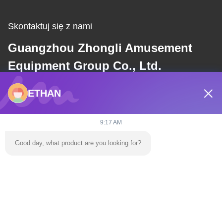
Skontaktuj się z nami
Guangzhou Zhongli Amusement
Equipment Group Co., Ltd.
ETHAN
E-mail
dannie@zhongliyoule.com
9:17 AM
Good day, what product are you looking for?
Nasz adres
Adres
Budynek fabryczny nr 2, nr 18, ulica Chuangxing 2, strefa rozwoju
zaawansowanych technologii, miasto Qingyuan
teren