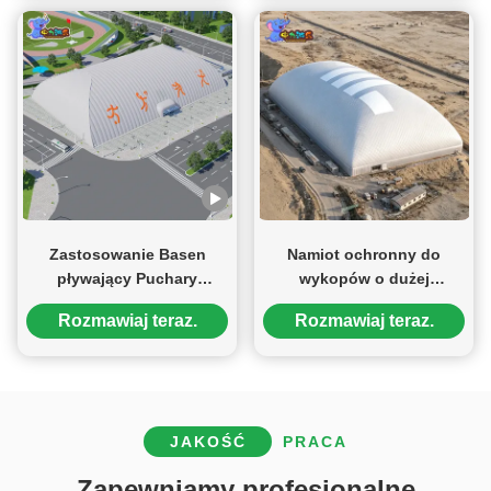
pomieszczeniach
zamkniętych i centrum
treningowego sportowego
Zastosowanie Basen
Namiot ochronny do
pływający Puchary
wykopów o dużej
sportowe Kopuła
wytrzymałości,
Rozmawiaj teraz.
Rozmawiaj teraz.
Pucharowa struktura
wodoodporny, na zbocza,
błony
z przedłużonym fartuchem
przeciwdeszczowym dla
bezpieczeństwa
wrażliwych zboczy
JAKOŚĆ
PRACA
Zapewniamy profesjonalne