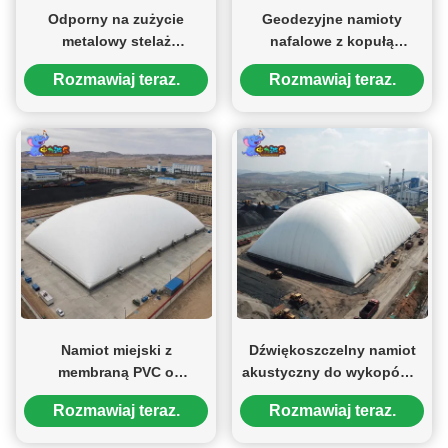
Odporny na zużycie
Geodezyjne namioty
metalowy stelaż
nafalowe z kopułą
przenośnego basenu
powietrzną do imprez
Rozmawiaj teraz.
Rozmawiaj teraz.
naziemnego
sportowych
prostokątnego dla dzieci
do pływania
Namiot miejski z
Dźwiękoszczelny namiot
membraną PVC o
akustyczny do wykopów z
rozpiętości 100m,
wielowarstwową
Rozmawiaj teraz.
Rozmawiaj teraz.
nadmuchiwany, do
membraną izolującą hałas
Nadmuchiwany zamek do skakania dla dzieci z motywem zwierząt na plaży, nadmuchiwana trampolina
głębokich wykopów, do
do miejskich projektów