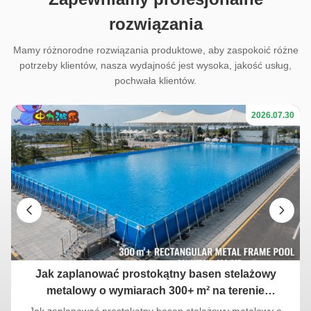
rozwiązania
Mamy różnorodne rozwiązania produktowe, aby zaspokoić różne
potrzeby klientów, nasza wydajność jest wysoka, jakość usług,
pochwała klientów.
17
2026.07.30
Jak zaplanować prostokątny basen stelażowy
i
metalowy o wymiarach 300+ m² na terenie
komercyjnym
Jak zaplanować prostokątny basen stelażowy metalowy o