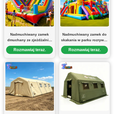
Nadmuchiwany zamek
Nadmuchiwany zamek do
dmuchany ze zjeżdżalnią,
skakania w parku rozrywki,
nadmuchiwana zjeżdżalnia
dmuchany zamek do
Rozmawiaj teraz.
Rozmawiaj teraz.
wodna
skakania z dmuchaną
zjeżdżalnią