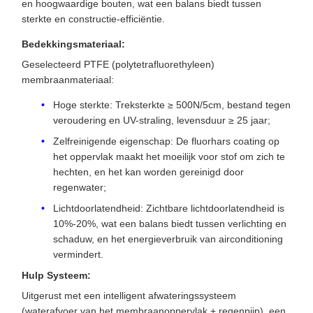
en hoogwaardige bouten, wat een balans biedt tussen
sterkte en constructie-efficiëntie.
Bedekkingsmateriaal:
Geselecteerd PTFE (polytetrafluorethyleen)
membraanmateriaal:
Hoge sterkte: Treksterkte ≥ 500N/5cm, bestand tegen
veroudering en UV-straling, levensduur ≥ 25 jaar;
Zelfreinigende eigenschap: De fluorhars coating op
het oppervlak maakt het moeilijk voor stof om zich te
hechten, en het kan worden gereinigd door
regenwater;
Lichtdoorlatendheid: Zichtbare lichtdoorlatendheid is
10%-20%, wat een balans biedt tussen verlichting en
schaduw, en het energieverbruik van airconditioning
vermindert.
Hulp Systeem:
Uitgerust met een intelligent afwateringssysteem
(waterafvoer van het membraanoppervlak + regenpijp), een