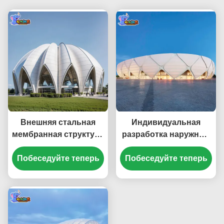
Внешняя стальная
Индивидуальная
мембранная структура
разработка наружных
Архитектура Стальная
стальных
мембранная структура
Побеседуйте теперь
Побеседуйте теперь
мембранных
Стадион
конструкций