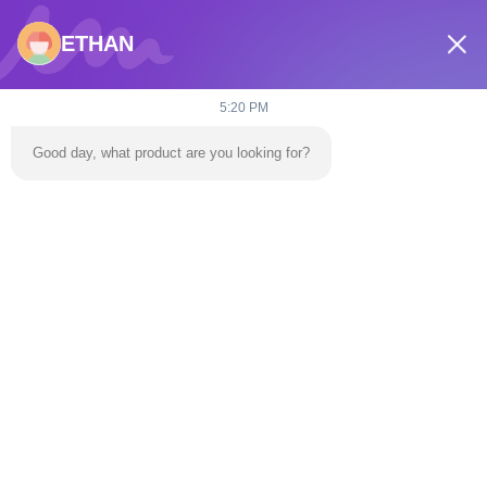
ETHAN
Электронная почта
dannie@zhongliyoule.com
5:20 PM
Good day, what product are you looking for?
Наш адрес
Адрес
Здание завода No 2, No 18, улица Чуансинг 2,
высокотехнологичная зона развития, город Цинюань
Телефон
0086-+86 15374031145
Политика уединения
|
Карта сайта