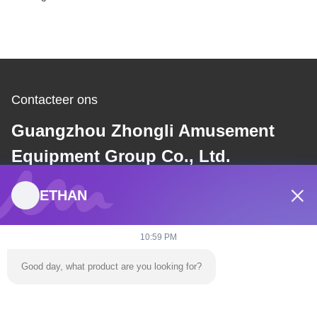
Contacteer ons
Guangzhou Zhongli Amusement
Equipment Group Co., Ltd.
ETHAN
E-mail
dannie@zhongliyoule.com
10:59 PM
Good day, what product are you looking for?
Ons adres
Adres