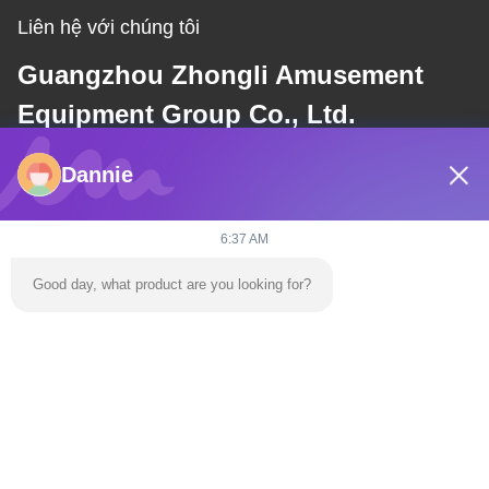
Liên hệ với chúng tôi
Guangzhou Zhongli Amusement
Equipment Group Co., Ltd.
Dannie
E-mail
dannie@zhongliyoule.com
6:37 AM
Good day, what product are you looking for?
Địa chỉ của chúng tôi
Địa chỉ
Nhà máy số 2, số 18, Đường Chuangxing 2, Khu Phát triển Công
nghệ cao, thành phố Thanh Viễn
điện thoại
0086-+86 15374031145