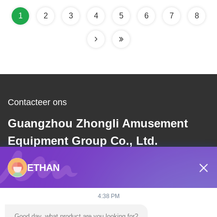
1
2
3
4
5
6
7
8
Contacteer ons
Guangzhou Zhongli Amusement
Equipment Group Co., Ltd.
ETHAN
E-mail
dannie@zhongliyoule.com
4:38 PM
Good day, what product are you looking for?