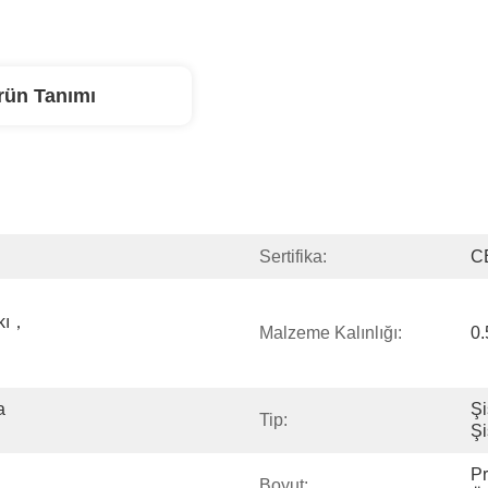
rün Tanımı
Sertifika:
C
rkı，
Malzeme Kalınlığı:
0
 
Şi
Tip:
Ş
Pr
Boyut: