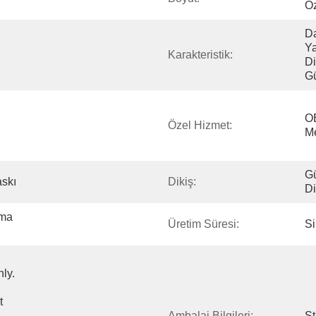
Öz
Da
Ya
Karakteristik:
Di
Gü
 
OE
Özel Hizmet:
Me
Gü
askı
Dikiş:
Di
ma 
Üretim Süresi:
Si
y. 
 
Ambalaj Bilgileri:
St