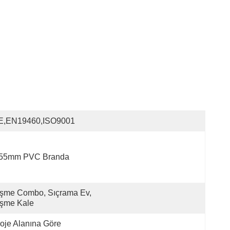
E,EN19460,ISO9001
.55mm PVC Branda
şme Combo, Sıçrama Ev, 
işme Kale
oje Alanına Göre 