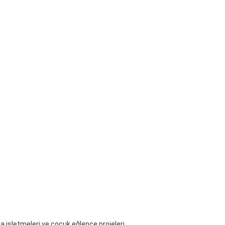
a işletmeleri ve çocuk eğlence projeleri.