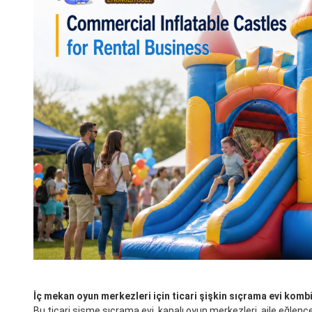
İç mekan oyun merkezleri için ticari şişkin sıçrama evi kom
Bu ticari şişme sıçrama evi, kapalı oyun merkezleri, aile eğlenc