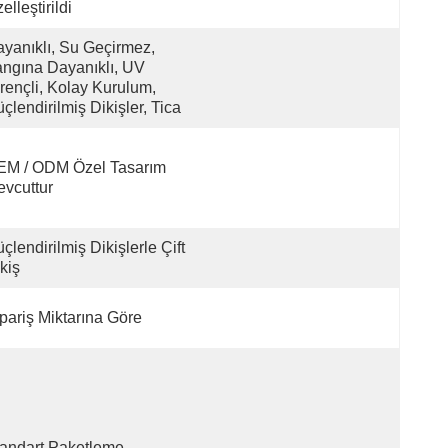
elleştirildi
yanıklı, Su Geçirmez, 
ngına Dayanıklı, UV 
rençli, Kolay Kurulum, 
çlendirilmiş Dikişler, Tica
M / ODM Özel Tasarım 
vcuttur
çlendirilmiş Dikişlerle Çift 
kiş
pariş Miktarına Göre
andart Paketleme