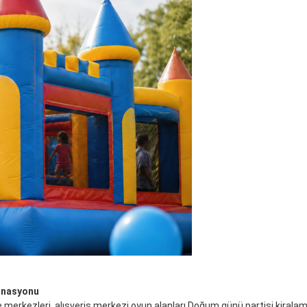
binasyonu
e merkezleri, alışveriş merkezi oyun alanları,Doğum günü partisi kiralam