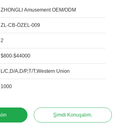
ZHONGLI Amusement OEM/ODM
ZL-CB-ÖZEL-009
2
$800-$44000
L/C,D/A,D/P,T/T,Western Union
1000
Alın
Şimdi Konuşalım.