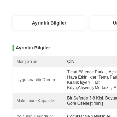
Ayrıntılı Bilgiler
Ü
Ayrıntılı Bilgiler
Menşe Yeri:
ÇİN
Ticari Eğlence Parkı，Açık 
Hava Etkinlikleri,Tema Pa
Uygulanabilir Durum:
Kiralık İşyeri，Tatil 
Köyü,Alışveriş Merkezi，A
Bir Seferde 3-8 Kişi, Boyuta
Maksimum Kapasite:
Göre Özelleştirilmiş
Yolcuları Barındırın:
Çocuklar Ve Yetişkinler