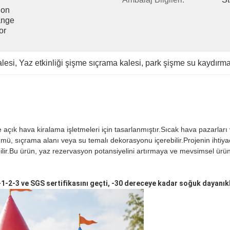
on 
nge 
r 
alesi
, 
Yaz etkinliği şişme sıçrama kalesi
, 
park şişme su kaydırm
 ve açık hava kiralama işletmeleri için tasarlanmıştır.Sıcak hava pazarlar
ü, sıçrama alanı veya su temalı dekorasyonu içerebilir.Projenin ihtiyaç
ilir.Bu ürün, yaz rezervasyon potansiyelini artırmaya ve mevsimsel ürün 
1-2-3 ve SGS sertifikasını geçti, -30 dereceye kadar soğuk dayanıklı