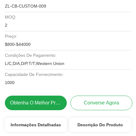
ZL-CB-CUSTOM-009
MOQ:
2
Preço:
$800-$44000
Condições De Pagamento:
L/C,D/A,D/P,T/T,Western Union
Capacidade De Fornecimento:
1000
Obtenha O Melhor Preço
Converse Agora
Informações Detalhadas
Descrição Do Produto