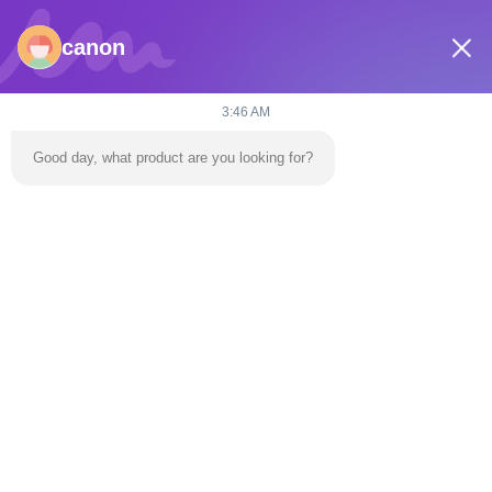
canon
E-mail
dannie@zhongliyoule.com
3:46 AM
Good day, what product are you looking for?
O nosso endereço
Endereço
Edifício da Fábrica nº 2, nº 18, 2ª Estrada Chuangxing, Zona de
Desenvolvimento de Alta Tecnologia, Cidade de Qingyuan
telefone
0086-+86 15374031145
Política de privacidade
|
Mapa do Site