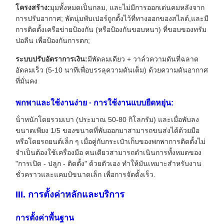
โครงสร้าง:
มุมทั้งหมดเป็นกลม, และไม่มีการออกเด่นคมหลังจาก
การปรับอากาศ; พัดนุ่มพับเปอร์ถูกตั้งไว้ที่ทางออกของสไลด์,และมี
การติดตั้งเครือข่ายป้องกัน (หรือป้องกันขอบหนา) ที่ขอบของทรัม
ปอลีน เพื่อป้องกันการตก;
ระบบปรับอัตราการเงิน:
มีพัดลมเดียว + วาล์วความดันที่ฉลาด
อัดลมเร็ว (5-10 นาทีเพื่อบรรลุความดันเต็ม) ด้วยความดันอากาศ
ที่มั่นคง
พกพาและใช้งานง่าย · การใช้งานแบบยืดหยุ่น:
น้ําหนักโดยรวมเบา (ประมาณ 50-80 กิโลกรัม) และเมื่อพับลง
ขนาดเพียง 1/5 ของขนาดที่พับออกมาสามารถขนส่งได้ด้วยมือ
หรือโดยรถยนต์เล็ก ๆ เมื่อคู่กับกระเป๋าเก็บของพกพาการติดตั้งไม่
จําเป็นต้องใช้เครื่องมือ คนเดียวสามารถดําเนินการทั้งหมดของ
"การเปิด - ปลูก - ติดตั้ง" ด้วยตัวเอง ทําให้มันเหมาะสําหรับงาน
ชั่วคราวและแคมป์ขนาดเล็ก เพื่อการจัดตั้งเร็ว.
III. การตั้งค่าหลักและบริการ
การตั้งค่าพื้นฐาน