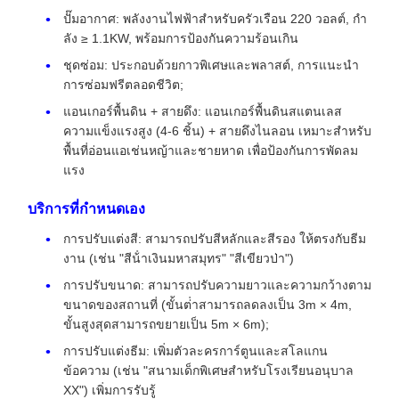
ปั๊มอากาศ: พลังงานไฟฟ้าสําหรับครัวเรือน 220 วอลต์, กํา
ลัง ≥ 1.1KW, พร้อมการป้องกันความร้อนเกิน
ชุดซ่อม: ประกอบด้วยกาวพิเศษและพลาสต์, การแนะนํา
การซ่อมฟรีตลอดชีวิต;
แอนเกอร์พื้นดิน + สายดึง: แอนเกอร์พื้นดินสแตนเลส
ความแข็งแรงสูง (4-6 ชิ้น) + สายดึงไนลอน เหมาะสําหรับ
พื้นที่อ่อนแอเช่นหญ้าและชายหาด เพื่อป้องกันการพัดลม
แรง
บริการที่กําหนดเอง
การปรับแต่งสี: สามารถปรับสีหลักและสีรอง ให้ตรงกับธีม
งาน (เช่น "สีน้ําเงินมหาสมุทร" "สีเขียวป่า")
การปรับขนาด: สามารถปรับความยาวและความกว้างตาม
ขนาดของสถานที่ (ขั้นต่ําสามารถลดลงเป็น 3m × 4m,
ขั้นสูงสุดสามารถขยายเป็น 5m × 6m);
การปรับแต่งธีม: เพิ่มตัวละครการ์ตูนและสโลแกน
ข้อความ (เช่น "สนามเด็กพิเศษสําหรับโรงเรียนอนุบาล
XX") เพิ่มการรับรู้