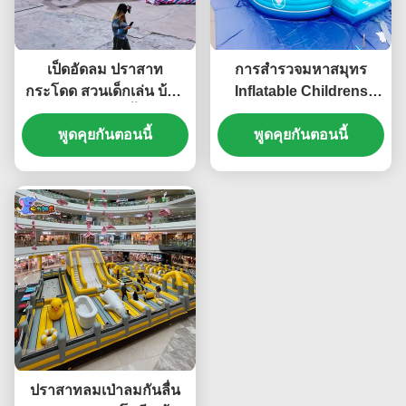
เป็ดอัดลม ปราสาท
การสํารวจมหาสมุทร
กระโดด สวนเด็กเล่น บ้าน
Inflatable Childrens
กระโดดสําหรับชั้นใต้ดิน
ปราสาทกระโดดด้วยสไลด์
พูดคุยกันตอนนี้
พูดคุยกันตอนนี้
สองหนา PVC
ปราสาทลมเป่าลมกันลื่น