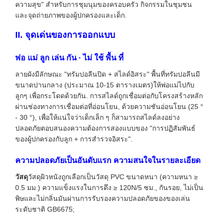
ความสุข" สําหรับการชุมนุมของครอบครัว กิจกรรมในชุมชน
และจุดถ่ายภาพของผู้ปกครองและเด็ก.
II. จุดเด่นของการออกแบบ
พ่อ แม่ ลูก เล่น กัน · ไม่ ใช้ พื้น ที่
ลายผังมีลักษณะ "ทรัมปอลีนปิด + สไลด์อิสระ" พื้นที่ทรัมปอลีนมี
ขนาดปานกลาง (ประมาณ 10-15 ตารางเมตร)ให้พ่อแม่ไปกับ
ลูกๆ เพื่อกระโดดด้วยกัน. การสไลด์ถูกเชื่อมต่อกับโครงสร้างหลัก
ผ่านช่องทางการเชื่อมต่อที่อ่อนโยน, ด้วยความชันอ่อนโยน (25 °
- 30 °), เพื่อให้แน่ใจว่าเด็กเล็ก ๆ ก็สามารถสไลด์ลงอย่าง
ปลอดภัยตอบสนองความต้องการสองแบบของ "การปฏิสัมพันธ์
ของผู้ปกครองกับลูก + การสํารวจอิสระ".
ความปลอดภัยเป็นอันดับแรก ความสนใจในรายละเอียด
วัสดุ
วัสดุผิวหนังถูกเลือกเป็นวัสดุ PVC ขนาดหนา (ความหนา ≥
0.5 มม.) ความแข็งแรงในการดึง ≥ 120N/5 ซม., กันรอย, ไม่เป็น
พิษและไม่กลิ่นมันผ่านการรับรองความปลอดภัยของของเล่น
ระดับชาติ GB6675;