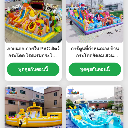
ภายนอก ภายใน PVC สัตว์
การ์ตูนที่กําหนดเอง บ้าน
กระโดด โรงแรมกระโดด
กระโดดอัดลม สวน
อัดอัดที่มีสไลด์
ปราสาทกระโดดสําหรับ
พูดคุยกันตอนนี้
พูดคุยกันตอนนี้
เด็ก