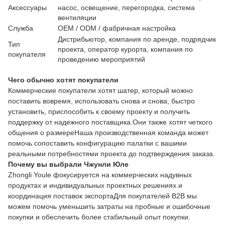
Аксессуары
насос, освещение, перегородка, система
вентиляции
Служба
OEM / ODM / фабричная настройка
Дистрибьютор, компания по аренде, подрядчик
Тип
проекта, оператор курорта, компания по
покупателя
проведению мероприятий
Чего обычно хотят покупатели
Коммерческие покупатели хотят шатер, который можно
поставить вовремя, использовать снова и снова, быстро
установить, приспособить к своему проекту и получить
поддержку от надежного поставщика.Они также хотят четкого
общения о размереНаша производственная команда может
помочь сопоставить конфигурацию палатки с вашими
реальными потребностями проекта до подтверждения заказа.
Почему вы выбрали Чжунли Юле
Zhongli Youle фокусируется на коммерческих надувных
продуктах и индивидуальных проектных решениях.и
координация поставок экспортаДля покупателей B2B мы
можем помочь уменьшить затраты на пробные и ошибочные
покупки и обеспечить более стабильный опыт покупки.