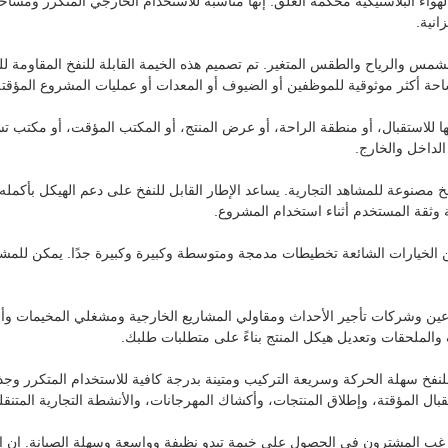
من القماش المشمع PVC السميك وعوارض الهواء البلاستيكية محكمة الغلق. إنها مناسبة للاستخدام الخا
انية.
حة أكثر موثوقية للموظفين أو الضيوف أو المعدات أو عمليات المشروع المؤقتة
ها للاستقبال، أو منطقة الراحة، أو عرض المنتج، أو المكتب المؤقت، أو مكتب 
لداخل والخارج.
لنفخ مصنوعة للمشاهد التجارية. يساعد الإطار القابل للنفخ على دعم الهيكل بأكمل
ة وثقة المستخدم أثناء استخدام المشروع.
 الخيارات الشائعة تخطيطات مدمجة ومتوسطة وكبيرة وكبيرة جدًا. يمكن للمش
مصنع، نحن ندعم إنتاج الخيام القابلة للنفخ OEM وODM للموزعين وشركات تأجير الأحداث ومقاولي المشاريع ا
والملحقات وتعديل هيكل المنتج بناءً على متطلبات طلبك.
للنفخ سهلة الحركة وسريعة التركيب ومتينة بدرجة كافية للاستخدام المتكرر وج
قبال المؤقتة، وإطلاق المنتجات، وأكشاك المهرجانات، والأنشطة التجارية المتنقل
 يرغب المشترون في الحصول على خيمة تبدو نظيفة وواسعة وسهلة الصيانة. إن التصم