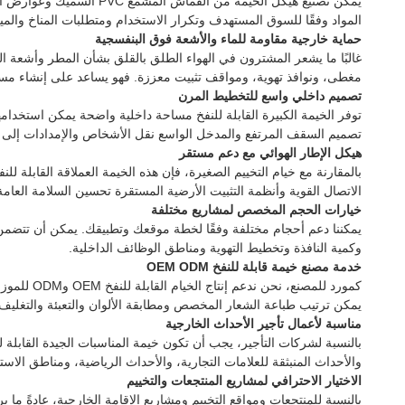
يمكن تصنيع هيكل الخيمة 
المواد وفقًا للسوق المستهدف وتكرار الاستخدام ومتطلبات المناخ والميز
حماية خارجية مقاومة للماء والأشعة فوق البنفسجية
مغطى، ونوافذ تهوية، ومواقف تثبيت معززة. فهو يساعد على إنشاء مسا
تصميم داخلي واسع للتخطيط المرن
توفر الخيمة الكبيرة القابلة للنفخ مساحة داخلية واضحة يمكن استخدام
تصميم السقف المرتفع والمدخل الواسع نقل الأشخاص والإمدادات إلى ا
هيكل الإطار الهوائي مع دعم مستقر
بالمقارنة مع خيام التخييم الصغيرة، فإن هذه الخيمة العملاقة القابلة ل
الاتصال القوية وأنظمة التثبيت الأرضية المستقرة تحسين السلامة العام
خيارات الحجم المخصص لمشاريع مختلفة
يمكننا دعم أحجام مختلفة وفقًا لخطة موقعك وتطبيقك. يمكن أن تتضمن
وكمية النافذة وتخطيط التهوية ومناطق الوظائف الداخلية.
خدمة مصنع خيمة قابلة للنفخ OEM ODM
كمورد لل
يمكن ترتيب طباعة الشعار المخصص ومطابقة الألوان والتعبئة والتغليف 
مناسبة لأعمال تأجير الأحداث الخارجية
بالنسبة لشركات التأجير، يجب أن تكون خيمة المناسبات الجيدة القابلة 
والأحداث المنبثقة للعلامات التجارية، والأحداث الرياضية، ومناطق الاست
الاختيار الاحترافي لمشاريع المنتجعات والتخييم
بالنسبة للمنتجعات ومواقع التخييم ومشاريع الإقامة الخارجية، عادةً ما