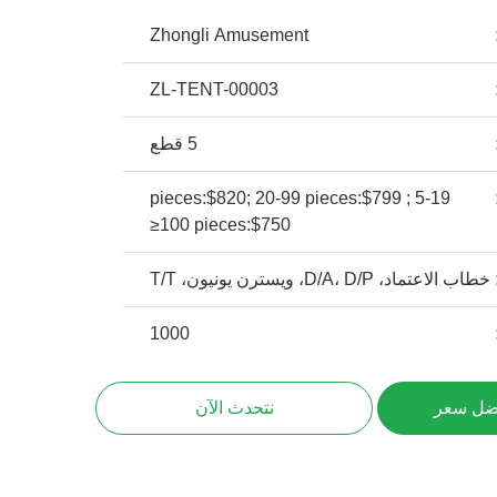
Zhongli Amusement
ZL-TENT-00003
5 قطع
5-19 pieces:$820; 20-99 pieces:$799 ;
≥100 pieces:$750
خطاب الاعتماد، D/A، D/P، ويسترن يونيون، T/T
1000
ضل سعر
نتحدث الآن