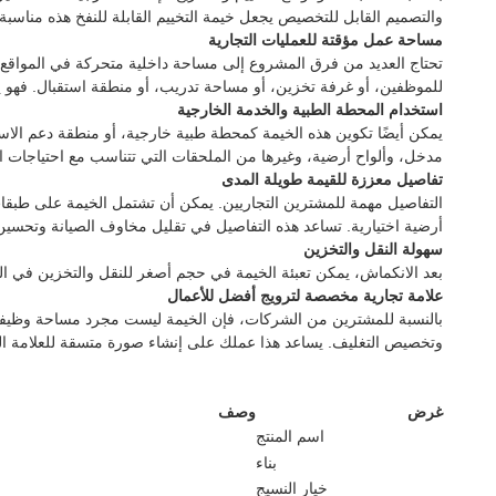
والتصميم القابل للتخصيص يجعل خيمة التخييم القابلة للنفخ هذه مناسبة 
مساحة عمل مؤقتة للعمليات التجارية
تحتاج العديد من فرق المشروع إلى مساحة داخلية متحركة في المواقع 
للموظفين، أو غرفة تخزين، أو مساحة تدريب، أو منطقة استقبال. فهو 
استخدام المحطة الطبية والخدمة الخارجية
يمكن أيضًا تكوين هذه الخيمة كمحطة طبية خارجية، أو منطقة دعم الاس
مدخل، وألواح أرضية، وغيرها من الملحقات التي تتناسب مع احتياجات ا
تفاصيل معززة للقيمة طويلة المدى
أرضية اختيارية. تساعد هذه التفاصيل في تقليل مخاوف الصيانة وتحسين
سهولة النقل والتخزين
بعد الانكماش، يمكن تعبئة الخيمة في حجم أصغر للنقل والتخزين في ال
علامة تجارية مخصصة لترويج أفضل للأعمال
بالنسبة للمشترين من الشركات، فإن الخيمة ليست مجرد مساحة وظيفية ولك
وتخصيص التغليف. يساعد هذا عملك على إنشاء صورة متسقة للعلامة الت
غرض
وصف
اسم المنتج
بناء
خيار النسيج