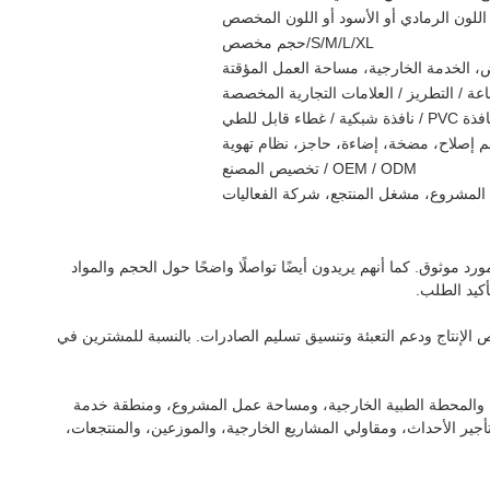
 اللون الرمادي أو الأسود أو اللون المخصص
S/M/L/XL/حجم مخصص
ض، الخدمة الخارجية، مساحة العمل المؤقتة
اعة / التطريز / العلامات التجارية المخصصة
 PVC / نافذة شبكية / غطاء قابل للطي
 إصلاح، مضخة، إضاءة، حاجز، نظام تهوية
OEM / ODM / تخصيص المصنع
 المشروع، مشغل المنتجع، شركة الفعاليات
موثوق. كما أنهم يريدون أيضًا تواصلًا واضحًا حول الحجم والمواد
أكيد الطلب.
م وفحص الإنتاج ودعم التعبئة وتنسيق تسليم الصادرات. بالنسبة للمشترين في
مات، والمحطة الطبية الخارجية، ومساحة عمل المشروع، ومنطقة خدمة
جير الأحداث، ومقاولي المشاريع الخارجية، والموزعين، والمنتجعات،