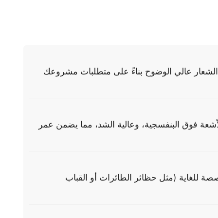
نا تخصيص الأبعاد والألوان وطباعة الشعار عالي الوضوح بناءً على متطلبات مشروعك
مل من 0.6 مم إلى 1.2 مم. موادنا مقاومة للماء، والأشعة فوق البنفسجية، وعالية الشد، مما يضمن عمر
بة للمشاريع واسعة النطاق أو المخصصة للغاية (مثل حظائر الطائرات أو القباب