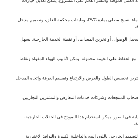
رجي المتكرر ومساحة العمل المؤقتة والنشر القائم على المشروع. يمكن تعديل خيارات
غالبًا ما يشعر المشترون في الهواء الطلق بالقلق بشأن المطر وأشعة الشمس والرياح والطقس المتغير. تم تصميم هذه الخيمة القابلة للنفخ المقاومة للماء بنسيج مطلي بمادة PVC، وطبقات محكمة الغلق، وتصميم مدخل
.
تسجيل الوصول، أو تخزين المعدات، أو نقطة الخدمة الخارجية. يسهل
ه مع الحفاظ على الخيمة محمولة. يمكن لأنابيب الهواء المقواة ونقاط
ترين تخصيص الطول والعرض والارتفاع وتقسيم الغرفة واتجاه المدخل
لخارجية ومشغلي المخيمات وأصحاب المنتجعات وشركات خدمات المعارض والمشترين التجاريين.
ذابة في الصور. يمكن استخدام هذا النموذج في الحفلات الخارجية،
ة.
يم الخارجي باللون البيج والداخلية الكبيرة والنوافذ الاختيارية