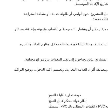
اريع الإقامة الموسمية.
مل للمشروع بدون أوامر، أو طاولة خدمة، أو منطقة استراحة
ءات معقدة.
صحية. يمكن أن يشتمل التصميم على أقسام، وتهوية، وإضاءة، وستائر
التفاصيل مهمة للمشترين التجاريين. يمكن أن تشتمل الخيمة على طبقات معززة، وسحابات شديدة التحمل، ونوافذ PVC، ومنافذ تهوية متعددة، وحبال تثبيت ثابتة، وحلقات D قوية، وغطاء مدخل مقاوم للماء، وحصيرة
لمشاريع الذين يحتاجون إلى نقل المعدات بين مواقع مختلفة.
ابقة ألوان العلامة التجارية، وتصميم لافتة الدخول، ووضع النوافذ،
خيمة تجارية قابلة للنفخ
إطار هواء محكم قابل للنفخ
السميك