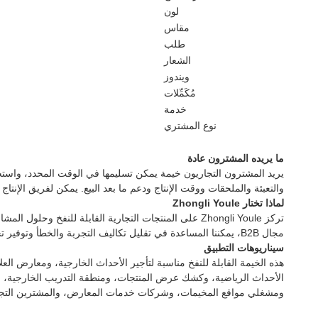
لون
مقاس
طلب
الشعار
ويندوز
مُكَمِّلات
خدمة
نوع المشتري
ما يريده المشترون عادة
يريد المشترون التجاريون خيمة يمكن تسليمها في الوقت المحدد، واستخد
والتعبئة والملحقات ووقت الإنتاج ودعم ما بعد البيع. يمكن لفريق الإنت
لماذا تختار Zhongli Youle
تركز Zhongli Youle على المنتجات التجارية القابلة لل
مجال B2B، يمكننا المساعدة في تقليل تكاليف التجربة والخطأ وتوفير تجربة شراء أكثر استقرارًا.
سيناريوهات التطبيق
هذه الخيمة القابلة للنفخ مناسبة لتأجير الأحداث الخارجية، ومعارض ا
الأحداث الرياضية، وكشك عرض المنتجات، ومنطقة التدريب الخارجية، ومس
ومشغلي مواقع المخيمات، وشركات خدمات المعارض، والمشترين التجار