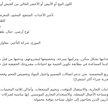
اللون البيج أو الأبيض أو الأخضر الخالي من الجيش أو
تأجير الأحداث، المنتجع، المخيم، المعر
الطب
نافذة
لوح أرضي، حبال، طقم
الموزع، شركة التأجير، مقاول
امها بشكل متكرر، وتركيبها بسرعة، وتخصيصها لمشروعهم، ودعمها من قبل مورد 
اج لدينا المساعدة في مطابقة تكوين الخيمة مع احتياجات مشروعك الحقيقية قبل ت
نفخ وحلول المشاريع المخصصة. نحن ندعم اتصالات التصميم واختيار المواد وتخصيص الحج
لعلامات التجارية، والاستقبال المؤقت، وتخييم المنتجعات، وأماكن إقامة المخي
احة الأعمال المتنقلة، والاستخدام التجاري الموسمي. إنها مناسبة لشركات تأ
يين الذين يحتاجون إلى حلول مساحة مؤقتة محمولة.