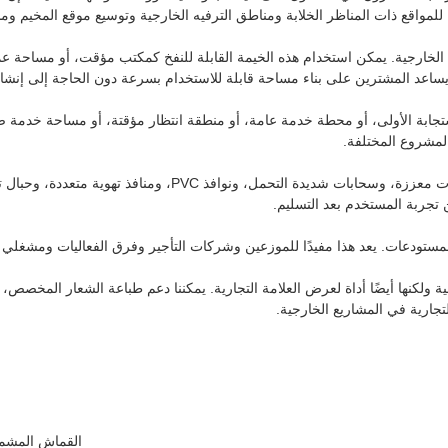
للمواقع ذات المناظر الخلابة ومناطق الترفيه الخارجية وتوسيع موقع المخيم ومش
الخارجية. يمكن استخدام هذه الخيمة القابلة للنفخ كمكتب مؤقت، أو مساحة ع
يساعد المشترين على بناء مساحة قابلة للاستخدام بسرعة دون الحاجة إلى إنشا
تجابة الأولى، أو محطة خدمة عامة، أو منطقة انتظار مؤقتة، أو مساحة خدمة 
لمشروع المختلفة.
 تجربة المستخدم بعد التسليم.
مستودعات. يعد هذا مفيدًا للموزعين وشركات التأجير وفرق الفعاليات ومشغلي ا
نها أيضًا أداة لعرض العلامة التجارية. يمكننا دعم طباعة الشعار المخصص، ومط
جارية في المشاريع الخارجية.
القماش المشمع PVC / القماش المطلي بالـ PVC 