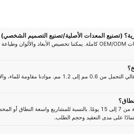
ية؟ (تصنيع المعدات الأصلية/تصنيع التصميم الشخصي)
نعم. باعتبارنا شركة هندسية متخصصة، فإننا نقدم خدمات OEM/ODM كاملة. يمكن
خ؟
نحن نستخدم في المقام الأول القماش المشمع PVC عالي التح
نطاق؟
بالنسبة للمنتجات القياسية، عادة ما تكون المهلة الزمنية من 7 إلى 15 يومًا. بالنس