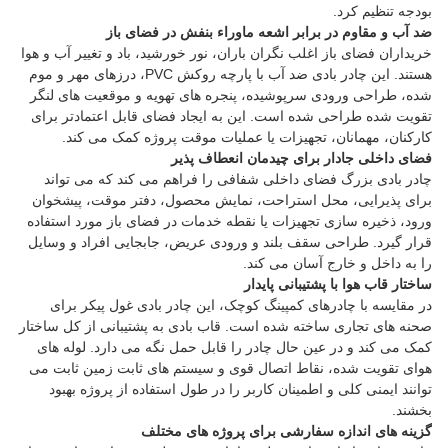
بودجه تنظیم کرد.
ضد آب و مقاوم در برابر اشعه ماوراء بنفش در فضای باز
خریداران فضای باز اغلب نگران باران، نور خورشید، باد و تغییر آب و هوا
هستند. این چادر بادی ضد آب با پارچه روکش PVC، درزهای مهر و موم
شده، طراحی ورودی سرپوشیده، پنجره های تهویه و موقعیت های لنگر
تقویت شده طراحی شده است. این به ایجاد فضای قابل اعتمادتر برای
کارکنان، مهمانان، تجهیزات یا عملیات موقت پروژه کمک می کند.
فضای داخلی جادار برای چیدمان انعطاف پذیر
چادر بادی بزرگ فضای داخلی شفافی را فراهم می کند که می تواند
برای پذیرایی، محل استراحت، نمایش محصول، دفتر موقت، پیشخوان
ورود، ذخیره سازی تجهیزات یا نقطه خدمات در فضای باز مورد استفاده
قرار گیرد. طراحی سقف بلند و ورودی عریض، جابجایی افراد و وسایل
را به داخل و خارج آسان می کند.
ساختار قاب هوا با پشتیبانی پایدار
در مقایسه با چادرهای کمپینگ کوچک، این چادر بادی غول پیکر برای
صحنه های تجاری ساخته شده است. قاب بادی به پشتیبانی از کل ساختار
کمک می کند و در عین حال چادر را قابل حمل نگه می دارد. لوله های
هوای تقویت شده، نقاط اتصال قوی و سیستم های ثابت زمین ثابت می
توانند ایمنی کلی و اطمینان کاربر را در طول استفاده از پروژه بهبود
بخشند.
گزینه های اندازه سفارشی برای پروژه های مختلف