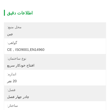
اطلاعات دقیق
محل منبع:
چین
گواهی:
CE，ISO9001,EN14960
نوع ساختمان:
افتتاح خودکار سریع
اندازه:
20 نفر
فصل:
چادر چهار فصل
ساختار: