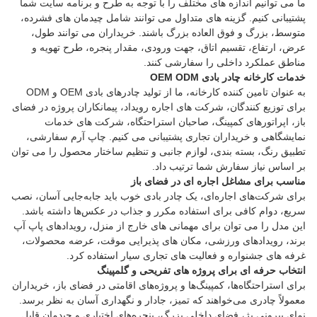
ما می توانیم اندازه های مختلف را با توجه به طرح و برنامه سایت شما
پشتیبانی کنیم. گزینه های متداول می توانند شامل چیدمان های فشرده،
متوسط، بزرگ و فوق العاده بزرگ باشند. خریداران می توانند طول،
عرض، ارتفاع، تقسیم اتاق، جهت ورودی، مقدار پنجره، طرح تهویه و
مناطق عملکرد داخلی را سفارشی کنند.
خدمات کارخانه چادر بادی OEM ODM
به عنوان تامین کننده کارخانه، ما از تولید چادرهای بادی OEM و ODM
برای توزیع کنندگان، شرکت های اجاره رویداد، پیمانکاران پروژه در فضای
باز، اپراتورهای کمپینگ، صاحبان استراحتگاه، شرکت های خدمات
نمایشگاهی و خریداران تجاری پشتیبانی می کنیم. چاپ آرم سفارشی،
تطبیق رنگ، بسته بندی، لوازم جانبی و تنظیم ساختار محصول را می توان
بر اساس نیاز سفارش شما ترتیب داد.
مناسب برای مشاغل اجاره ای در فضای باز
برای شرکت‌های اجاره‌ای، یک چادر بادی خوب باید جابه‌جایی آسان، نصب
سریع، دوام کافی برای استفاده مکرر و جذاب در عکس‌ها داشته باشد.
این مدل را می توان برای مهمانی های خارج از منزل، رویدادهای پاپ آپ
برند، رویدادهای ورزشی، مکان های پذیرایی موقت، عرضه محصولات،
غرفه های جشنواره و فعالیت های تجاری سیار استفاده کرد.
انتخاب حرفه ای برای پروژه های تفریحی و گلمپینگ
برای استراحتگاه‌ها، کمپینگ‌ها و پروژه‌های اقامتی در فضای باز، خریداران
معمولاً چادری می‌خواهند که تمیز، جادار و نگهداری آسان به نظر برسد.
نمای بیرونی بژ، فضای داخلی بزرگ، پنجره‌های اختیاری و چیدمان قابل