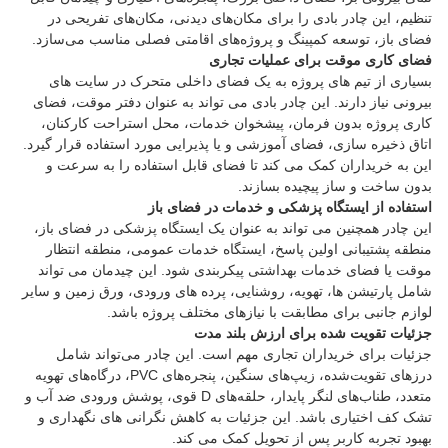
تنظیم، این چادر بادی را برای مکان‌های دیدنی، مکان‌های تفریحی در
فضای باز، توسعه کمپینگ و پروژه‌های اقامتی فصلی مناسب می‌سازد.
فضای کاری موقت برای عملیات تجاری
بسیاری از تیم های پروژه به یک فضای داخلی متحرک در سایت های
بیرونی نیاز دارند. این چادر بادی می تواند به عنوان دفتر موقت، فضای
کاری پروژه بدون فرمان، پیشخوان خدمات، محل استراحت کارکنان،
اتاق ذخیره سازی، فضای آموزشی و یا پذیرایی مورد استفاده قرار گیرد.
این به خریداران کمک می کند تا فضای قابل استفاده را به سرعت و
بدون ساخت و ساز پیچیده بسازند.
استفاده از ایستگاه پزشکی و خدمات در فضای باز
این چادر همچنین می تواند به عنوان یک ایستگاه پزشکی در فضای باز،
منطقه پشتیبانی اولین پاسخ، ایستگاه خدمات عمومی، منطقه انتظار
موقت یا فضای خدمات بهداشتی پیکربندی شود. این چیدمان می تواند
شامل پارتیشن ها، تهویه، روشنایی، پرده های ورودی، ورق زمین و سایر
لوازم جانبی برای مطابقت با نیازهای مختلف پروژه باشد.
جزئیات تقویت شده برای ارزش بلند مدت
جزئیات برای خریداران تجاری مهم است. این چادر می‌تواند شامل
درزهای تقویت‌شده، زیپ‌های سنگین، پنجره‌های PVC، درگاه‌های تهویه
متعدد، طناب‌های لنگر پایدار، حلقه‌های D قوی، پوشش ورودی ضد آب و
تشک کف اختیاری باشد. این جزئیات به کاهش نگرانی های نگهداری و
بهبود تجربه کاربر پس از تحویل کمک می کند.