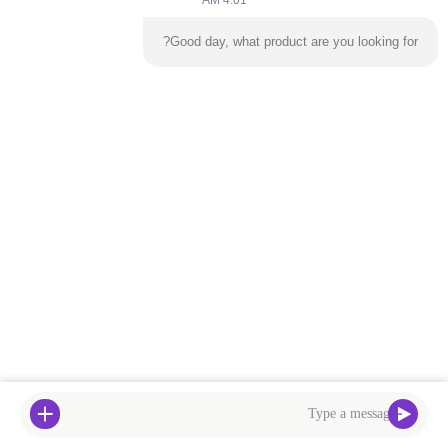
4:01 AM
Good day, what product are you looking for?
چادر پناهگاه حفاری ضد آب
سیستم گنبد هوایی عایق
سنگین برای محافظت از
حرارتی ضد یخ زدگی برای
شیب با پیش‌بند بارانی
گودال فونداسیون با غشای
حالا حرف بزن
کشیده شده برای امنیت
حالا حرف بزن
دولایه برای پروژه‌های
شیب حساس
حفاری زمستانی