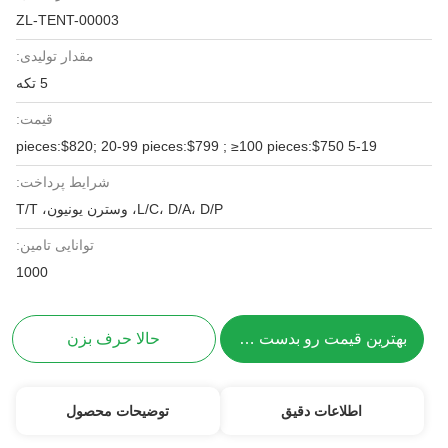
ZL-TENT-00003
مقدار تولیدی:
5 تکه
قیمت:
5-19 pieces:$820; 20-99 pieces:$799 ; ≥100 pieces:$750
شرایط پرداخت:
L/C، D/A، D/P، وسترن یونیون، T/T
توانایی تامین:
1000
بهترین قیمت رو بدست بیار
حالا حرف بزن
اطلاعات دقیق
توضیحات محصول