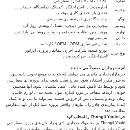
اندازه
S / M / L / XL / اندازه سفارشی
اجاره رویداد، استراحتگاه، کمپینگ، نمایشگاه، خدمات در
برنامه
فضای باز، فضای کاری موقت
لوگو
چاپ / گلدوزی / برندسازی سفارشی
ویندوز
پنجره پی وی سی / پنجره مشبک / پوشش رول آپ
لوازم
ورق زمین، طناب، کیت تعمیر، پمپ، روشنایی، پارتیشن،
جانبی
سیستم تهویه
خدمات
سفارشی سازی OEM / ODM / کارخانه
توزیع کننده، شرکت اجاره، پیمانکار پروژه، اپراتور
نوع خریدار
استراحتگاه، شرکت رویداد
آنچه خریداران معمولاً می خواهند
خریداران تجاری چادری می خواهند که بتواند به موقع تحویل داده شود،
به طور مکرر استفاده شود، سریع نصب شود، برای پروژه آنها سفارشی
شود و توسط یک تامین کننده قابل اعتماد پشتیبانی شود. آنها همچنین
خواهان ارتباط شفاف در مورد اندازه، مواد، بسته بندی، لوازم جانبی،
زمان تولید و پشتیبانی پس از فروش هستند. تیم تولید ما می تواند کمک
کند تا پیکربندی چادر را با نیازهای واقعی پروژه شما قبل از تأیید سفارش
مطابقت دهد.
چرا Zhongli Youle را انتخاب کنید
Zhongli Youle بر محصولات تجاری بادی و راه حل های پروژه سفارشی
تمرکز دارد. ما از ارتباطات طراحی، انتخاب مواد، سفارشی سازی