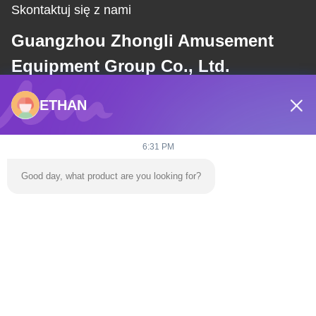
Skontaktuj się z nami
Guangzhou Zhongli Amusement
Equipment Group Co., Ltd.
ETHAN
E-mail
dannie@zhongliyoule.com
6:31 PM
Good day, what product are you looking for?
Nasz adres
Adres
Budynek fabryczny nr 2, nr 18, ulica Chuangxing 2, strefa rozwoju
zaawansowanych technologii, miasto Qingyuan
teren
0086-+86 15374031145