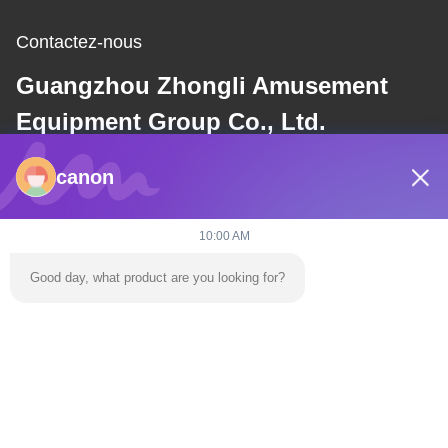
Contactez-nous
Guangzhou Zhongli Amusement
Equipment Group Co., Ltd.
canon
E-mail
dannie@zhongliyoule.com
10:00 AM
Good day, what product are you looking for?
Notre adresse
Adresse
Bâtiment de l'usine n° 2, n° 18, rue Chuangxing 2, zone de
développement de haute technologie, ville de Qingyuan
Télégramme
0086-+86 15374031145