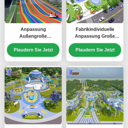
Anpassung
Fabrikindividuelle
Außengroße
Anpassung Große
Vergnügungsgeräte
Vergnügungsausrüstung
Regenbogenrutsche
Plaudern Sie Jetzt
Plaudern Sie Jetzt
Outdoor-
Vergnügungsausrüstung