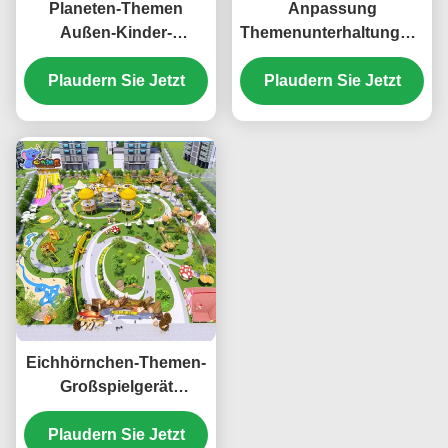
Planeten-Themen
Anpassung
Außen-Kinder-
Themenunterhaltungsmögli
Spielplatz-Ausrüstung
Große
Plaudern Sie Jetzt
Große
Unterhaltungsgeräte
Plaudern Sie Jetzt
Vergnügungsgeräte
Eichhörnchen-Themen-
Großspielgerät
Fahrgeschäfte Kinder-
Außen-Spielbereich
Plaudern Sie Jetzt