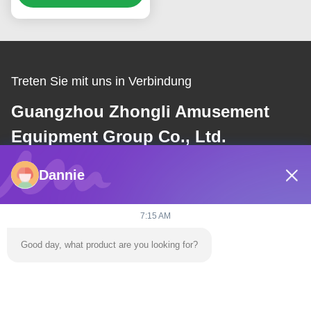
Treten Sie mit uns in Verbindung
Guangzhou Zhongli Amusement
Equipment Group Co., Ltd.
Dannie
E-Mail
dannie@zhongliyoule.com
7:15 AM
Good day, what product are you looking for?
Unsere Adresse
Anschrift
Fabrikgebäude Nr. 2, Nr. 18, Chuangxing 2nd Road, High-Tech-