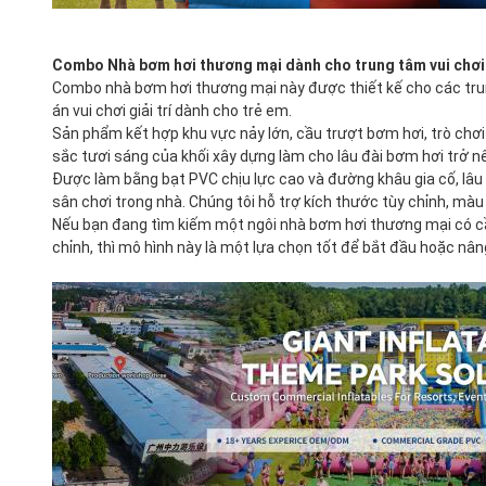
Combo Nhà bơm hơi thương mại dành cho trung tâm vui chơi
Combo nhà bơm hơi thương mại này được thiết kế cho các trung 
án vui chơi giải trí dành cho trẻ em.
Sản phẩm kết hợp khu vực nảy lớn, cầu trượt bơm hơi, trò chơi
sắc tươi sáng của khối xây dựng làm cho lâu đài bơm hơi trở nê
Được làm bằng bạt PVC chịu lực cao và đường khâu gia cố, lâu đ
sân chơi trong nhà. Chúng tôi hỗ trợ kích thước tùy chỉnh, màu 
Nếu bạn đang tìm kiếm một ngôi nhà bơm hơi thương mại có cầu
chỉnh, thì mô hình này là một lựa chọn tốt để bắt đầu hoặc nân