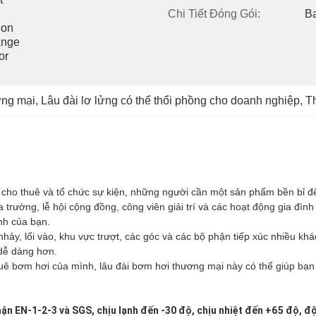
Chi Tiết Đóng Gói:
Ba
on 
nge 
r 
ơng mại
, 
Lâu đài lơ lửng có thể thổi phồng cho doanh nghiệp
, 
T
 cho thuê và tổ chức sự kiện, những người cần một sản phẩm bền bỉ đ
trường, lễ hội cộng đồng, công viên giải trí và các hoạt động gia đình
anh của bạn.
ảy, lối vào, khu vực trượt, các góc và các bộ phận tiếp xúc nhiều khác
dễ dàng hơn.
 bơm hơi của mình, lâu đài bơm hơi thương mại này có thể giúp bạn
n EN-1-2-3 và SGS, chịu lạnh đến -30 độ, chịu nhiệt đến +65 độ, đ