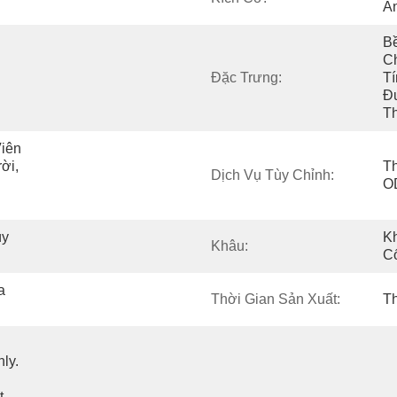
Á
B
Ch
Đặc Trưng:
Tí
Đ
T
iên 
ời, 
Th
Dịch Vụ Tùy Chỉnh:
O
y 
Kh
Khâu:
C
 
Thời Gian Sản Xuất:
T
y. 
 