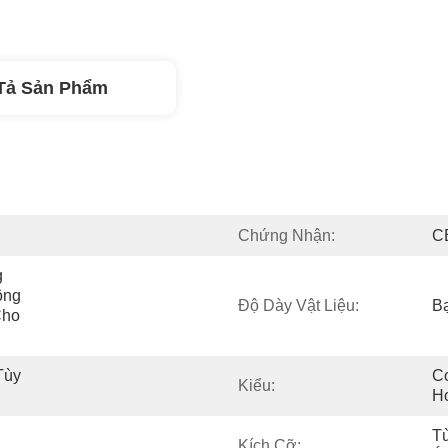
Tả Sản Phẩm
Chứng Nhận:
C
 
ng 
Độ Dày Vật Liệu:
B
ho 
ùy 
C
Kiểu:
Hơ
T
Kích Cỡ: