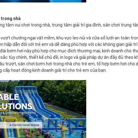
 trong nhà
tâm vui chơi trong nhà, trung tâm giải trí gia đình, sân chơi trung t
 vượt chướng ngại vật mềm, khu vực leo núi và cửa sổ lưới an toàn tr
n hấp dẫn đối với trẻ em và dễ dàng phù hợp với các không gian giải tr
ài bơm hơi này phù hợp cho mục đích thương mại, kinh doanh cho thuê, 
sắc tùy chỉnh, thiết kế chủ đề, in logo và giải pháp dự án đầy đủ theo 
 trượt, sân chơi bơm hơi trong nhà cho trẻ em, tổ hợp bơm hơi cho d
g cấp hoạt động kinh doanh giải trí cho trẻ em của bạn.