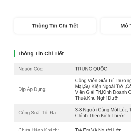
Thông Tin Chi Tiết
Mô 
Thông Tin Chi Tiết
Nguồn Gốc:
TRUNG QUỐC
Công Viên Giải Trí Thương
Mại,Sự Kiện Ngoài Trời,Cô
Dịp Áp Dụng:
Viên Giải Trí,Kinh Doanh C
Thuê,Khu Nghỉ Dưỡ
3-8 Người Cùng Một Lúc, T
Công Suất Tối Đa:
Chỉnh Theo Kích Thước
Chứa Hành Khách:
Trẻ Em Và Người Lớn