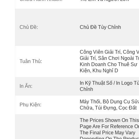
Chủ Đề:
Chủ Đề Tùy Chỉnh
Công Viên Giải Trí, Công V
Giải Trí, Sân Chơi Ngoài Tr
Tuân Thủ:
Kinh Doanh Cho Thuê Sự 
Kiện, Khu Nghỉ D
In Kỹ Thuật Số / In Logo Tù
In Ấn:
Chỉnh
Máy Thổi, Bộ Dụng Cụ Sửa
Phụ Kiện:
Chữa, Túi Đựng, Cọc Đất
The Prices Shown On This 
Page Are For Reference Onl
The Final Price May Vary 
Depending On The Product