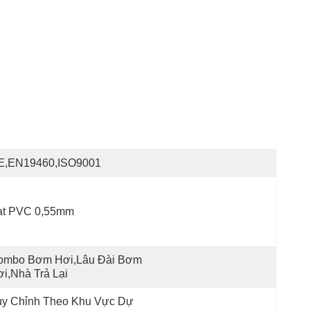
E,EN19460,ISO9001
ạt PVC 0,55mm
ombo Bơm Hơi,Lâu Đài Bơm 
i,Nhà Trả Lại
ùy Chỉnh Theo Khu Vực Dự 