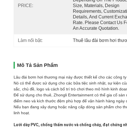
PRICE:
Size, Materials, Design 
Requirements, Customizati
Details, And Current Excha
Rate. Please Contact Us Fo
An Accurate Quotation.
Làm nổi bật:
Thuê lâu đài bơm hơi thư
Mô Tả Sản Phẩm
Lâu đài bơm hơi thương mại này được thiết kế cho các công ty
Nó có thể được sử dụng cho các bữa tiệc sinh nhật, sự kiện của 
sắc, chủ đề, logo và cách bố trí trò chơi theo mô hình kinh do
Để sử dụng cho thuê, Zhongli Entertainment có thể gia cố sàn nh
điểm neo và kích thước đệm phù hợp để vận hành hàng ngày 
Nếu bạn đang xây dựng hoặc nâng cấp dòng sản phẩm cho thuê
linh hoạt.
Lưới dày PVC, chống thấm nước và chống cháy, đạt chứng nhậ