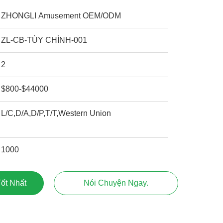
ZHONGLI Amusement OEM/ODM
ZL-CB-TÙY CHỈNH-001
2
$800-$44000
L/C,D/A,D/P,T/T,Western Union
1000
ốt Nhất
Nói Chuyện Ngay.