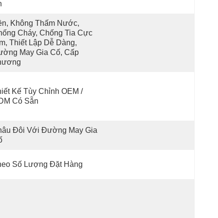
n
ền, Không Thấm Nước, 
ống Cháy, Chống Tia Cực 
m, Thiết Lập Dễ Dàng, 
ường May Gia Cố, Cấp 
hương
iết Kế Tùy Chỉnh OEM / 
DM Có Sẵn
âu Đôi Với Đường May Gia 
ố
heo Số Lượng Đặt Hàng