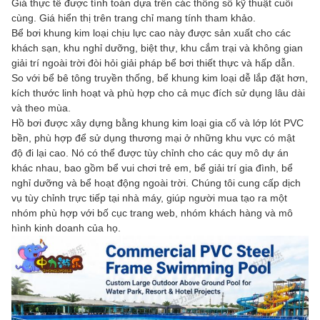
Giá thực tế được tính toán dựa trên các thông số kỹ thuật cuối
cùng. Giá hiển thị trên trang chỉ mang tính tham khảo.
Bể bơi khung kim loại chịu lực cao này được sản xuất cho các
khách sạn, khu nghỉ dưỡng, biệt thự, khu cắm trại và không gian
giải trí ngoài trời đòi hỏi giải pháp bể bơi thiết thực và hấp dẫn.
So với bể bê tông truyền thống, bể khung kim loại dễ lắp đặt hơn,
kích thước linh hoạt và phù hợp cho cả mục đích sử dụng lâu dài
và theo mùa.
Hồ bơi được xây dựng bằng khung kim loại gia cố và lớp lót PVC
bền, phù hợp để sử dụng thương mại ở những khu vực có mật
độ đi lại cao. Nó có thể được tùy chỉnh cho các quy mô dự án
khác nhau, bao gồm bể vui chơi trẻ em, bể giải trí gia đình, bể
nghỉ dưỡng và bể hoạt động ngoài trời. Chúng tôi cung cấp dịch
vụ tùy chỉnh trực tiếp tại nhà máy, giúp người mua tạo ra một
nhóm phù hợp với bố cục trang web, nhóm khách hàng và mô
hình kinh doanh của họ.