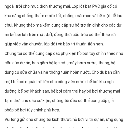
ngoài trời cho mục đích thương mại. Lớp lót bạt PVC gia cố có 
khả năng chống thấm nước tốt, chống mài mòn và bề mặt dễ lau 
chùi. Khung thép mạ kẽm cung cấp sự hỗ trợ ổn định cho các dự 
án bể bơi lớn trên mặt đất, đồng thời cấu trúc có thể tháo rời 
giúp việc vận chuyển, lắp đặt và bảo trì thuận tiện hơn.
Chúng tôi có thể cung cấp các phụ kiện hồ bơi tùy chỉnh theo nhu 
cầu của dự án, bao gồm bộ lọc cát, máy bơm nước, thang, bộ 
dụng cụ sửa chữa và hệ thống tuần hoàn nước. Cho dù bạn cần 
một bể bơi ngoài trời lớn cho công viên nước, bể bơi khu nghỉ 
dưỡng, bể bơi khách sạn, bể bơi cắm trại hay bể bơi thương mại 
tạm thời cho các sự kiện, chúng tôi đều có thể cung cấp giải 
pháp bể bơi tùy chỉnh phù hợp.
Vui lòng gửi cho chúng tôi kích thước hồ bơi, vị trí dự án, ứng dụng 