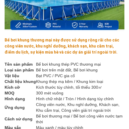
Bể bơi khung thương mại này được sử dụng rộng rãi cho các 
công viên nước, khu nghỉ dưỡng, khách sạn, khu cắm trại, 
điểm du lịch, sự kiện mùa hè và các dự án giải trí ngoài trời.
Tên sản phẩm
Bể bơi khung thép PVC thương mại
Loại sản phẩm
Bể bơi trên mặt đất, Bể bơi khung
Vật liệu
Bạt PVC / PVC gia cố
Chất liệu khung
Khung thép mạ kẽm / Khung kim loại
Kích cỡ
Kích thước tùy chỉnh, tối thiểu 300㎡
MOQ
300 mét vuông
Hình dạng
Hình chữ nhật / Tròn / Hình dạng tùy chỉnh
Công viên nước, Khu nghỉ dưỡng, Khách sạn,
Ứng dụng
Khu cắm trại, Công viên giải trí ngoài trời
Bể bơi thương mại / Bể bơi công viên nước tạm
Cách sử dụng
thời
Màu sắc
Màu xanh / màu tùy chỉnh