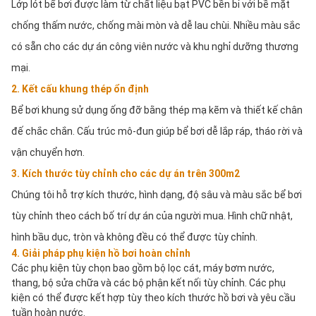
Lớp lót bể bơi được làm từ chất liệu bạt PVC bền bỉ với bề mặt 
chống thấm nước, chống mài mòn và dễ lau chùi. Nhiều màu sắc 
có sẵn cho các dự án công viên nước và khu nghỉ dưỡng thương 
mại.
2. Kết cấu khung thép ổn định
Bể bơi khung sử dụng ống đỡ bằng thép mạ kẽm và thiết kế chân 
đế chắc chắn. Cấu trúc mô-đun giúp bể bơi dễ lắp ráp, tháo rời và 
vận chuyển hơn.
3. Kích thước tùy chỉnh cho các dự án trên 300m2
Chúng tôi hỗ trợ kích thước, hình dạng, độ sâu và màu sắc bể bơi 
tùy chỉnh theo cách bố trí dự án của người mua. Hình chữ nhật, 
hình bầu dục, tròn và không đều có thể được tùy chỉnh.
4. Giải pháp phụ kiện hồ bơi hoàn chỉnh
Các phụ kiện tùy chọn bao gồm bộ lọc cát, máy bơm nước, 
thang, bộ sửa chữa và các bộ phận kết nối tùy chỉnh. Các phụ 
kiện có thể được kết hợp tùy theo kích thước hồ bơi và yêu cầu 
tuần hoàn nước.