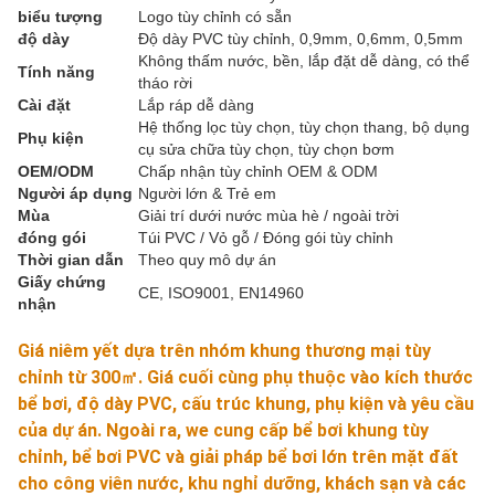
biểu tượng
Logo tùy chỉnh có sẵn
độ dày
Độ dày PVC tùy chỉnh, 0,9mm, 0,6mm, 0,5mm
Không thấm nước, bền, lắp đặt dễ dàng, có thể
Tính năng
tháo rời
Cài đặt
Lắp ráp dễ dàng
Hệ thống lọc tùy chọn, tùy chọn thang, bộ dụng
Phụ kiện
cụ sửa chữa tùy chọn, tùy chọn bơm
OEM/ODM
Chấp nhận tùy chỉnh OEM & ODM
Người áp dụng
Người lớn & Trẻ em
Mùa
Giải trí dưới nước mùa hè / ngoài trời
đóng gói
Túi PVC / Vỏ gỗ / Đóng gói tùy chỉnh
Thời gian dẫn
Theo quy mô dự án
Giấy chứng
CE, ISO9001, EN14960
nhận
Giá niêm yết dựa trên nhóm khung thương mại tùy 
chỉnh từ 300㎡. Giá cuối cùng phụ thuộc vào kích thước 
bể bơi, độ dày PVC, cấu trúc khung, phụ kiện và yêu cầu 
của dự án. Ngoài ra, w
e cung cấp bể bơi khung tùy 
chỉnh, bể bơi PVC và giải pháp bể bơi lớn trên mặt đất 
cho công viên nước, khu nghỉ dưỡng, khách sạn và các 