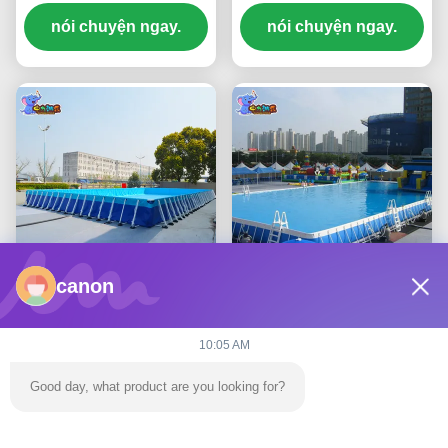
viên nước
lớn chống thấm nước
nói chuyện ngay.
nói chuyện ngay.
canon
Bể bơi khung kim loại
Phân khử ngoài trời Đồ
gập AB trên mặt đất cho
cầm động bể bơi tạm
10:05 AM
người lớn chống gió
thời Khung kim loại tùy
nói chuyện ngay.
nói chuyện ngay.
chỉnh
Good day, what product are you looking for?