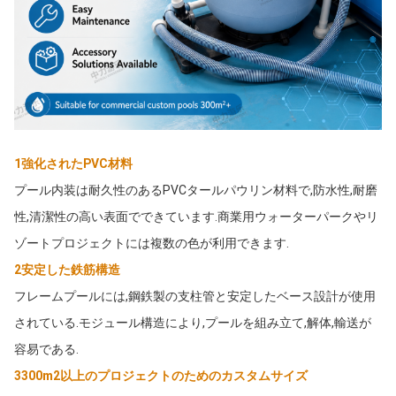
1強化されたPVC材料
プール内装は耐久性のあるPVCタールパウリン材料で,防水性,耐磨
性,清潔性の高い表面でできています.商業用ウォーターパークやリ
ゾートプロジェクトには複数の色が利用できます.
2安定した鉄筋構造
フレームプールには,鋼鉄製の支柱管と安定したベース設計が使用
されている.モジュール構造により,プールを組み立て,解体,輸送が
容易である.
3300m2以上のプロジェクトのためのカスタムサイズ