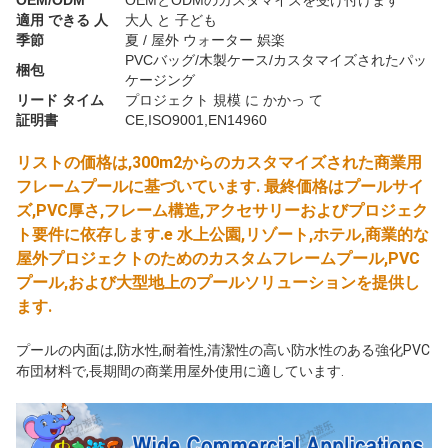
OEM/ODM
OEMとODMのカスタマイズを受け付けます
適用 できる 人
大人 と 子ども
季節
夏 / 屋外 ウォーター 娯楽
PVCバッグ/木製ケース/カスタマイズされたパッ
梱包
ケージング
リード タイム
プロジェクト 規模 に かかっ て
証明書
CE,ISO9001,EN14960
リストの価格は,300m2からのカスタマイズされた商業用
フレームプールに基づいています. 最終価格はプールサイ
ズ,PVC厚さ,フレーム構造,アクセサリーおよびプロジェク
ト要件に依存します.
e 水上公園,リゾート,ホテル,商業的な
屋外プロジェクトのためのカスタムフレームプール,PVC
プール,および大型地上のプールソリューションを提供し
ます.
プールの内面は,防水性,耐着性,清潔性の高い防水性のある強化PVC
布団材料で,長期間の商業用屋外使用に適しています.