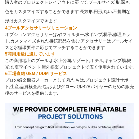
購入者のプロジェクトレイアウトに応じて,プールサイズ,形,深さ,
色をカスタマイズすることができます.長方形,円形,丸い,不規則な
形はカスタマイズできます.
4プールアクセサリーソリューション
オプションアクセサリーは,砂フィルター,水ポンプ,梯子,修理キッ
ト,カスタマイズされた接続部品を含む.アクセサリーはプールサイ
ズと水循環要件に応じてマッチすることができます.
5商用用途に適しています
この商用地上のプールは,水上公園,リゾート,ホテル,キャンプ場,観
光地,夏季イベント,屋外娯楽プロジェクトで広く使用されています.
6工場直結 OEM / ODM サービス
プロの娯楽機器メーカーとして,私たちは,プロジェクト設計サポー
ト,生産,品質検査,梱包,およびグローバルB2Bバイヤーのための販売
後のサービスを提供します.