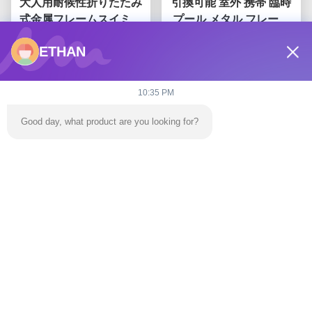
大人用耐候性折りたたみ
引換可能 室外 携帯 臨時
式金属フレームスイミン
プール メタル フレーム
グプール
オーダーメイド
ETHAN
今雑談しなさい
今雑談しなさい
10:35 PM
Good day, what product are you looking for?
大型ポータブルメタルフ
レーム プール 防水 耐腐
PVC ODM
今雑談しなさい