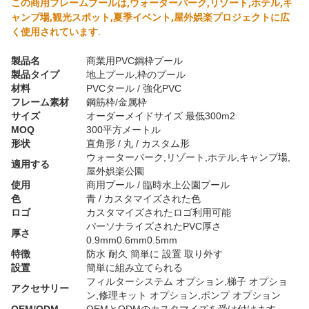
この商用フレームプールは,ウォーターパーク,リゾート,ホテル,キ
ャンプ場,観光スポット,夏季イベント,屋外娯楽プロジェクトに広
く使用されています.
製品名
商業用PVC鋼枠プール
製品タイプ
地上プール,枠のプール
材料
PVCタール / 強化PVC
フレーム素材
鋼筋枠/金属枠
サイズ
オーダーメイドサイズ 最低300m2
MOQ
300平方メートル
形状
直角形 / 丸 / カスタム形
ウォーターパーク,リゾート,ホテル,キャンプ場,
適用する
屋外娯楽公園
使用
商用プール / 臨時水上公園プール
色
青 / カスタマイズされた色
ロゴ
カスタマイズされたロゴ利用可能
パーソナライズされたPVC厚さ
厚さ
0.9mm0.6mm0.5mm
特徴
防水 耐久 簡単に 設置 取り外す
設置
簡単に組み立てられる
フィルターシステム オプション,梯子 オプショ
アクセサリー
ン,修理キット オプション,ポンプ オプション