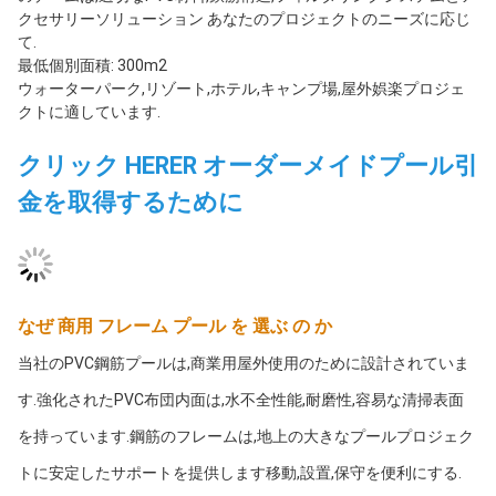
クセサリーソリューション あなたのプロジェクトのニーズに応じ
て.
最低個別面積: 300m2
ウォーターパーク,リゾート,ホテル,キャンプ場,屋外娯楽プロジェ
クトに適しています.
クリック HERER オーダーメイドプール引
金を取得するために
なぜ 商用 フレーム プール を 選ぶ の か
当社のPVC鋼筋プールは,商業用屋外使用のために設計されていま
す.強化されたPVC布団内面は,水不全性能,耐磨性,容易な清掃表面
を持っています.鋼筋のフレームは,地上の大きなプールプロジェク
トに安定したサポートを提供します移動,設置,保守を便利にする.