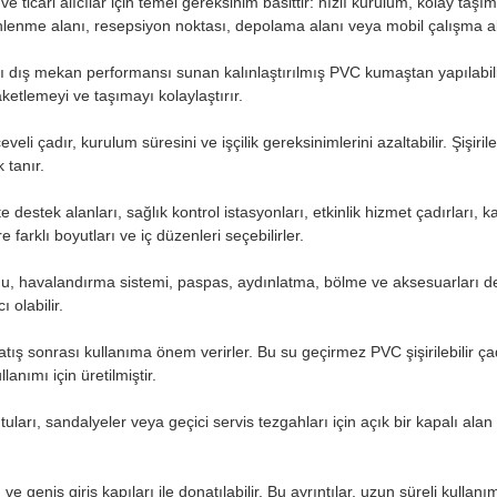
 ve ticari alıcılar için temel gereksinim basittir: hızlı kurulum, kolay taşı
inlenme alanı, resepsiyon noktası, depolama alanı veya mobil çalışma alan
lı dış mekan performansı sunan kalınlaştırılmış PVC kumaştan yapılabil
ketlemeyi ve taşımayı kolaylaştırır.
li çadır, kurulum süresini ve işçilik gereksinimlerini azaltabilir. Şişirile
 tanır.
e destek alanları, sağlık kontrol istasyonları, etkinlik hizmet çadırları
 farklı boyutları ve iç düzenleri seçebilirler.
u, havalandırma sistemi, paspas, aydınlatma, bölme ve aksesuarları des
 olabilir.
satış sonrası kullanıma önem verirler. Bu su geçirmez PVC şişirilebilir çad
anımı için üretilmiştir.
kutuları, sandalyeler veya geçici servis tezgahları için açık bir kapalı al
 ve geniş giriş kapıları ile donatılabilir. Bu ayrıntılar, uzun süreli kul