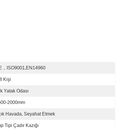
E，ISO9001,EN14960
8 Kişi
k Yatak Odası
500-2000mm
ık Havada, Seyahat Etmek
p Tipi Çadır Kazığı