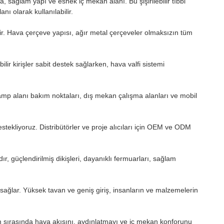
ma, sağlam yapı ve esnek iç mekan alanı. Bu şişirilebilir tıbbi
ı olarak kullanılabilir.
ir. Hava çerçeve yapısı, ağır metal çerçeveler olmaksızın tüm
bilir kirişler sabit destek sağlarken, hava valfi sistemi
, kamp alanı bakım noktaları, dış mekan çalışma alanları ve mobil
tekliyoruz. Distribütörler ve proje alıcıları için OEM ve ODM
ır, güçlendirilmiş dikişleri, dayanıklı fermuarları, sağlam
an sağlar. Yüksek tavan ve geniş giriş, insanların ve malzemelerin
lanım sırasında hava akışını, aydınlatmayı ve iç mekan konforunu