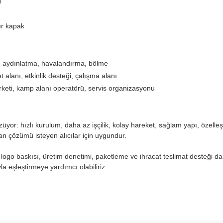
l
ır kapak
ı, aydınlatma, havalandırma, bölme
 alanı, etkinlik desteği, çalışma alanı
k şirketi, kamp alanı operatörü, servis organizasyonu
özüyor: hızlı kurulum, daha az işçilik, kolay hareket, sağlam yapı, özell
an çözümü isteyen alıcılar için uygundur.
o baskısı, üretim denetimi, paketleme ve ihracat teslimat desteği dahil o
a eşleştirmeye yardımcı olabiliriz.