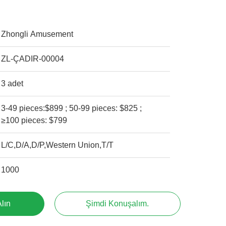
Zhongli Amusement
ZL-ÇADIR-00004
3 adet
3-49 pieces:$899 ; 50-99 pieces: $825 ;
≥100 pieces: $799
L/C,D/A,D/P,Western Union,T/T
1000
Alın
Şimdi Konuşalım.