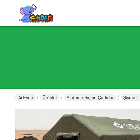
Evde
Ürünler
Airdome Şişme Çadırlar
Şişme Tı