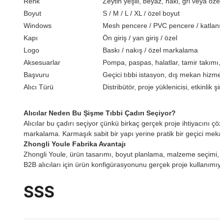
Renk
Zeytin yeşili, beyaz, haki, gri veya öze
Boyut
S / M / L / XL / özel boyut
Windows
Mesh pencere / PVC pencere / katlan
Kapı
Ön giriş / yan giriş / özel
Logo
Baskı / nakış / özel markalama
Aksesuarlar
Pompa, paspas, halatlar, tamir takım
Başvuru
Geçici tıbbi istasyon, dış mekan hizmet
Alıcı Türü
Distribütör, proje yüklenicisi, etkinli
Alıcılar Neden Bu Şişme Tıbbi Çadırı Seçiyor?
Alıcılar bu çadırı seçiyor çünkü birkaç gerçek proje ihtiyacını ç
markalama. Karmaşık sabit bir yapı yerine pratik bir geçici mek
Zhongli Youle Fabrika Avantajı
Zhongli Youle, ürün tasarımı, boyut planlama, malzeme seçimi, log
B2B alıcıları için ürün konfigürasyonunu gerçek proje kullanımıyl
SSS