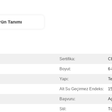
rün Tanımı
Sertifika:
C
Boyut:
6-
Yapı:
Te
Alt Su Geçirmez Endeks:
1
Başvuru:
Aç
Stil:
Tü