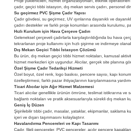
Proje yüklenicileri, hizmet organizasyonları, etkinlik operatörleri
çadır, geçici tıbbi istasyon, dış mekan servis çadırı, personel d
Su geçirmez PVC Şişme Çadır Yapısı
Çadır gövdesi, su geçirmez, UV ışınlarına dayanıklı ve dayanık
çadırı destekler ve farklı proje konumları arasında kurulumu, pa
Hızlı Kurulum için Hava Çerçeve Çadırı
Geleneksel çerçeveli çadırlarla karşılaştırıldığında bu hava çerçeve
tekrarlanan proje kullanımı için hızlı şişirme ve indirmeye olanak
Dış Mekan Geçici Tıbbi İstasyon Çözümü
Bu ürün, dış mekan geçici tıbbi hizmet noktaları, kamusal aktivit
hizmet merkezleri için uygundur. Alıcılar, gerçek site planına göre
Özel Şişme Çadır Tedarikçi Hizmeti
Özel boyut, özel renk, logo baskısı, pencere sayısı, kapı konum
özelleştirmesi, farklı pazar ihtiyaçlarının karşılanmasına yardımcı
Ticari Alıcılar için Ağır Hizmet Malzemesi
Ticari alıcılar genellikle ürünün ömrüne, teslimat istikrarına ve 
bağlantı noktaları ve pratik aksesuarlarıyla sürekli dış mekan kull
Geniş İç Düzen
Şişirilebilir tıbbi çadır, masalar, yataklar, ekipmanlar, saklama 
içeri ve dışarı taşınmasını kolaylaştırır.
Havalandırma Pencereleri ve Kapı Tasarımı
Çadır, fileli pencereler, PVC pencereler, açılır pencere kapakları