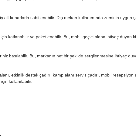
miş alt kenarlarla sabitlenebilir. Dış mekan kullanımında zeminin uygun şek
 katlanabilir ve paketlenebilir. Bu, mobil geçici alana ihtiyaç duyan kirala
iz basılabilir. Bu, markanın net bir şekilde sergilenmesine ihtiyaç duyan ti
is alanı, etkinlik destek çadırı, kamp alanı servis çadırı, mobil resepsiyon
in kullanılabilir.