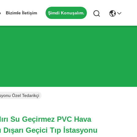
Şimdi Konuşalım.
o
Bizimle İletişim
syonu Özel Tedarikçi
dırı Su Geçirmez PVC Hava
 Dışarı Geçici Tıp İstasyonu