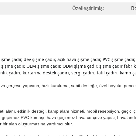
Özelleştirilmiş:
B
şişme çadır, dev şişme çadır, açık hava şişme çadır, PVC şişme çadır,
l şişme çadır, OEM şişme çadır, ODM şişme çadır, şişme çadır fabrikası
ik çadırı, kurtarma destek çadırı, sergi çadırı, tatil çadırı, kamp çadı
n hava çerçeve yapısına, hızlı kuruluma, sabit desteğe, özel boyuta, pe
ti alanı, etkinlik desteği, kamp alanı hizmeti, mobil resepsiyon, geçici çal
. Su geçirmez PVC kumaşı, hava geçirmez hava çerçeve yapısı, havalandırma
r bir alan oluşturmasına yardımcı olur.