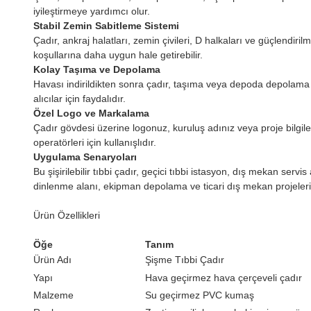
iyileştirmeye yardımcı olur.
Stabil Zemin Sabitleme Sistemi
Çadır, ankraj halatları, zemin çivileri, D halkaları ve güçlendiril
koşullarına daha uygun hale getirebilir.
Kolay Taşıma ve Depolama
Havası indirildikten sonra çadır, taşıma veya depoda depolama için
alıcılar için faydalıdır.
Özel Logo ve Markalama
Çadır gövdesi üzerine logonuz, kuruluş adınız veya proje bilgilerin
operatörleri için kullanışlıdır.
Uygulama Senaryoları
Bu şişirilebilir tıbbi çadır, geçici tıbbi istasyon, dış mekan serv
dinlenme alanı, ekipman depolama ve ticari dış mekan projeleri iç
Ürün Özellikleri
Öğe
Tanım
Ürün Adı
Şişme Tıbbi Çadır
Yapı
Hava geçirmez hava çerçeveli çadır
Malzeme
Su geçirmez PVC kumaş