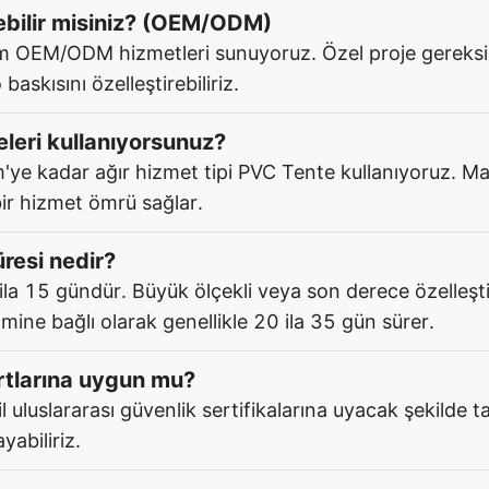
rebilir misiniz? (OEM/ODM)
am OEM/ODM hizmetleri sunuyoruz. Özel proje gereksin
askısını özelleştirebiliriz.
meleri kullanıyorsunuz?
'ye kadar ağır hizmet tipi PVC Tente kullanıyoruz. Ma
 bir hizmet ömrü sağlar.
üresi nedir?
7 ila 15 gündür. Büyük ölçekli veya son derece özelleşt
cmine bağlı olarak genellikle 20 ila 35 gün sürer.
artlarına uygun mu?
slararası güvenlik sertifikalarına uyacak şekilde tasar
yabiliriz.