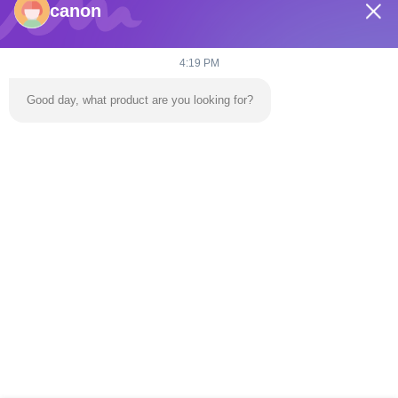
canon
E-mail
dannie@zhongliyoule.com
4:19 PM
Good day, what product are you looking for?
Nasz adres
Adres
Budynek fabryczny nr 2, nr 18, ulica Chuangxing 2, strefa rozwoju
zaawansowanych technologii, miasto Qingyuan
teren
0086-+86 15374031145
Polityka prywatności
|
Sitemap
Chiny Dobra jakość dmuchany zamek do skakania Sprzedawca.