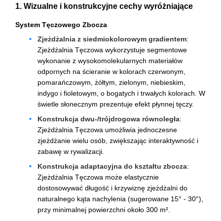
1. Wizualne i konstrukcyjne cechy wyróżniające
System Tęczowego Zbocza
Zjeżdżalnia z siedmiokolorowym gradientem
:
Zjeżdżalnia Tęczowa wykorzystuje segmentowe
wykonanie z wysokomolekularnych materiałów
odpornych na ścieranie w kolorach czerwonym,
pomarańczowym, żółtym, zielonym, niebieskim,
indygo i fioletowym, o bogatych i trwałych kolorach. W
świetle słonecznym prezentuje efekt płynnej tęczy.
Konstrukcja dwu-/trójdrogowa równoległa
:
Zjeżdżalnia Tęczowa umożliwia jednoczesne
zjeżdżanie wielu osób, zwiększając interaktywność i
zabawę w rywalizacji.
Konstrukcja adaptacyjna do kształtu zbocza
:
Zjeżdżalnia Tęczowa może elastycznie
dostosowywać długość i krzywiznę zjeżdżalni do
naturalnego kąta nachylenia (sugerowane 15° - 30°),
przy minimalnej powierzchni około 300 m².