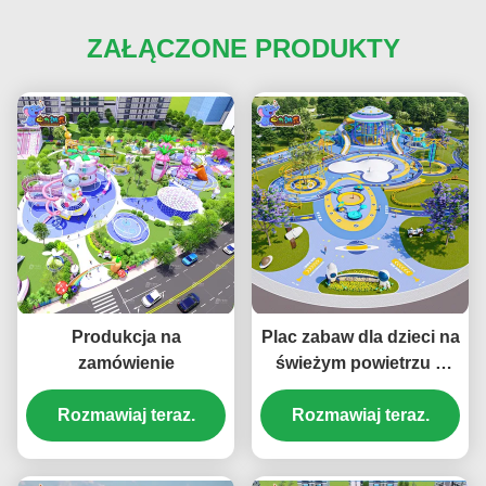
ZAŁĄCZONE PRODUKTY
Produkcja na
Plac zabaw dla dzieci na
zamówienie
świeżym powietrzu o
tematyce kosmicznej,
Rozmawiaj teraz.
Rozmawiaj teraz.
duże urządzenia
rozrywkowe