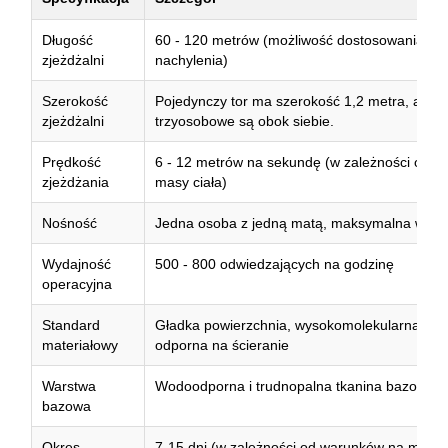
Długość
60 - 120 metrów (możliwość dostosowania do
zjeżdżalni
nachylenia)
Szerokość
Pojedynczy tor ma szerokość 1,2 metra, a tor
zjeżdżalni
trzyosobowe są obok siebie.
Prędkość
6 - 12 metrów na sekundę (w zależności od na
zjeżdżania
masy ciała)
Nośność
Jedna osoba z jedną matą, maksymalna waga
Wydajność
500 - 800 odwiedzających na godzinę
operacyjna
Standard
Gładka powierzchnia, wysokomolekularna po
materiałowy
odporna na ścieranie
Warstwa
Wodoodporna i trudnopalna tkanina bazowa
bazowa
Okres
7-15 dni (w zależności od warunków na miejsc