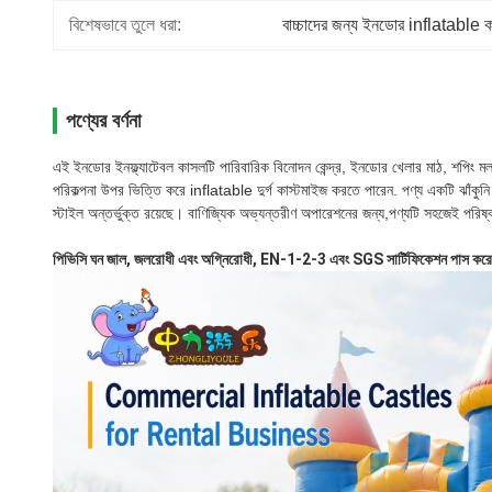
বিশেষভাবে তুলে ধরা:
বাচ্চাদের জন্য ইনডোর inflatable 
পণ্যের বর্ণনা
এই ইনডোর ইনফ্ল্যাটেবল কাসলটি পারিবারিক বিনোদন কেন্দ্র, ইনডোর খেলার মাঠ, শপিং ম
পরিকল্পনা উপর ভিত্তি করে inflatable দুর্গ কাস্টমাইজ করতে পারেন. পণ্য একটি ঝাঁকুনি এলা
স্টাইল অন্তর্ভুক্ত রয়েছে। বাণিজ্যিক অভ্যন্তরীণ অপারেশনের জন্য,পণ্যটি সহজেই পরিষ্
পিভিসি ঘন জাল, জলরোধী এবং অগ্নিরোধী, EN-1-2-3 এবং SGS সার্টিফিকেশন পাস করেছে, -