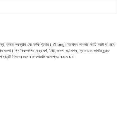
র প্রস্থ, কলাম অবস্থান এবং দর্শক প্রবাহ। Zhongli বিনোদন আপনার সাইট ফটো বা মেঝে
 থিম বিকল্পগুলির মধ্যে দুর্গ, মিষ্টি, জঙ্গল, মহাসাগর, স্থান এবং কাস্টম ব্র্যান্ড
াণ ছাড়াই শিশুদের খেলার জায়গাগুলি আপগ্রেড করতে চায়।