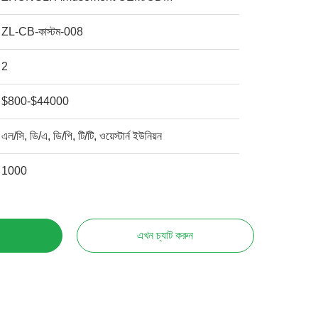
ZL-CB-কাস্টম-008
2
$800-$44000
এল/সি, ডি/এ, ডি/পি, টি/টি, ওয়েস্টার্ন ইউনিয়ন
1000
এখন চ্যাট করুন