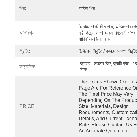
থিম:
কাস্টম থিম
বিনোদন পার্ক, থিম পার্ক, আউটডোর খেল
আধিবিধান:
মাঠ, ইভেন্ট ভাড়া ব্যবসা, রিসোর্ট, শপিং 
পারিবারিক বিনোদন ক
প্রিন্টিং:
ডিজিটাল প্রিন্টিং / কাস্টম লোগো প্রিন্টিং
ব্লোয়ার, মেরামত কিট, ক্যারি ব্যাগ, গ্রা
আনুষাঙ্গিক:
স্টেক
The Prices Shown On This 
Page Are For Reference Onl
The Final Price May Vary 
Depending On The Product
PRICE:
Size, Materials, Design 
Requirements, Customizati
Details, And Current Excha
Rate. Please Contact Us Fo
An Accurate Quotation.