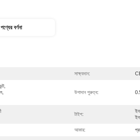
পণ্যের বর্ণনা
সাক্ষ্যদান:
C
্ট, 
ল, 
উপাদান পুরুত্ব:
0.
 
ইনফ
টাইপ:
ইনফ
আকার:
প্র