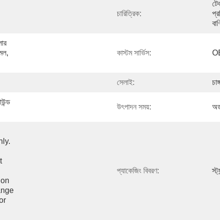
টে
চারিত্রিক:
প্
বাণ
ার 
মল, 
কাস্টম সার্ভিস:
OE
সেলাই:
চা
উন্ড 
উৎপাদন সময়:
অর্
y. 
 
প্যাকেজিং বিবরণ:
স্ট
on 
nge 
r 