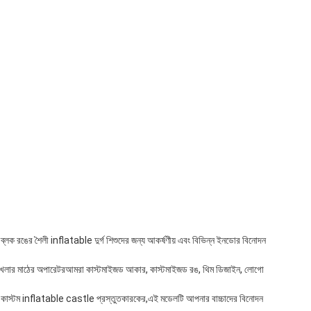
িং ব্লক রঙের শৈলী inflatable দুর্গ শিশুদের জন্য আকর্ষণীয় এবং বিভিন্ন ইনডোর বিনোদন 
নডোর খেলার মাঠের অপারেটরআমরা কাস্টমাইজড আকার, কাস্টমাইজড রঙ, থিম ডিজাইন, লোগো 
াস্টম inflatable castle প্রস্তুতকারকের,এই মডেলটি আপনার বাচ্চাদের বিনোদন 