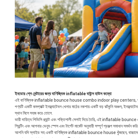
ইনডোর প্লে সেন্টারের জন্য বাণিজ্যিক inflatable বাউন্স হাউস কম্বো
এই বাণিজ্যিক inflatable bounce house combo indoor play centers, পরিবার বিনোদন
পণ্যটি একটি কমপ্যাক্ট ইনফ্ল্যাটেবল খেলার মাঠের নকশায় একটি বড় ঝাঁকুনি অঞ্চল, ইনফ্ল্যা
স্থান মিলে সহজ করে তোলে.
ভারী দায়িত্ব পিভিসি প্ল্যান্ট এবং শক্তিশালী সেলাই দিয়ে তৈরি, এই inflatable boun
প্রিন্টিং এবং আপনার ভেন্যু স্পেস এবং টার্গেট মার্কেট অনুযায়ী সম্পূর্ণ প্রকল্প সমাধান সমর্থন কর
আপনি যদি স্লাইড সহ একটি বাণিজ্যিক inflatable bounce house খুঁজছেন, বাচ্চাদে