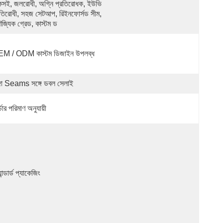
কসই, জলরোধী, অগ্নি প্রতিরোধক, ইউভি 
রতিরোধী, সহজ সেটআপ, রিইনফোর্সড সীম, 
িজ্যিক গ্রেড, কাস্টম ড
M / ODM কাস্টম ডিজাইন উপলব্ধ
ঙ্গা Seams সঙ্গে ডবল সেলাই
ডার পরিমাণ অনুযায়ী
্যান্ডার্ড প্যাকেজিং