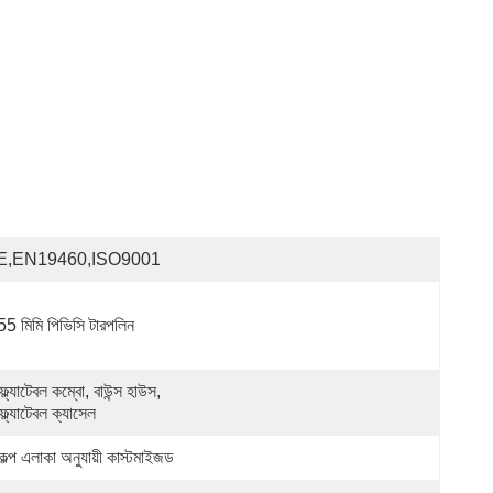
E,EN19460,ISO9001
55 মিমি পিভিসি টারপলিন
্ল্যাটেবল কম্বো, বাউন্স হাউস, 
্ল্যাটেবল ক্যাসেল
কল্প এলাকা অনুযায়ী কাস্টমাইজড