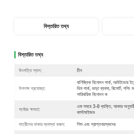
বিস্তারিত তথ্য
বিস্তারিত তথ্য
উৎপত্তি স্থল:
চীন
বাণিজ্যিক বিনোদন পার্ক, আউটডোর ইভেন
উপলক্ষ প্রযোজ্য:
থিম পার্ক, ভাড়া ব্যবসা, রিসোর্ট, শপিং ম
পারিবারিক বিনোদন ক
এক সময়ে 3-8 ব্যক্তি, আকার অনুযায়ী
সর্বোচ্চ ক্ষমতা:
কাস্টমাইজড
যাত্রীদের থাকার ব্যবস্থা করুন:
শিশু এবং প্রাপ্তবয়স্কদের