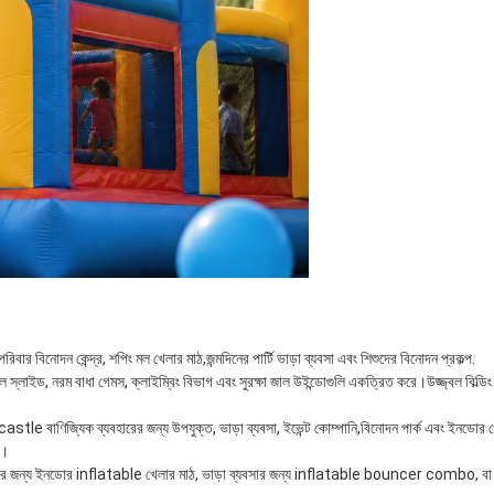
 কেন্দ্র, শপিং মল খেলার মাঠ,জন্মদিনের পার্টি ভাড়া ব্যবসা এবং শিশুদের বিনোদন প্রকল্প.
টেবল স্লাইড, নরম বাধা গেমস, ক্লাইম্বিং বিভাগ এবং সুরক্ষা জাল উইন্ডোগুলি একত্রিত করে।উজ্জ্বল বিল্ড
ce castle বাণিজ্যিক ব্যবহারের জন্য উপযুক্ত, ভাড়া ব্যবসা, ইভেন্ট কোম্পানি,বিনোদন পার্ক এবং ই
ি।
র জন্য ইনডোর inflatable খেলার মাঠ, ভাড়া ব্যবসার জন্য inflatable bouncer combo, বা ক