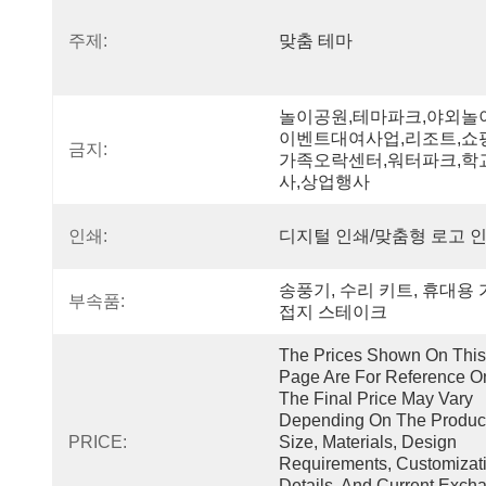
주제:
맞춤 테마
놀이공원,테마파크,야외놀
이벤트대여사업,리조트,쇼
금지:
가족오락센터,워터파크,학
사,상업행사
인쇄:
디지털 인쇄/맞춤형 로고 
송풍기, 수리 키트, 휴대용 가
부속품:
접지 스테이크
The Prices Shown On This 
Page Are For Reference Onl
The Final Price May Vary 
Depending On The Product
PRICE:
Size, Materials, Design 
Requirements, Customizati
Details, And Current Excha