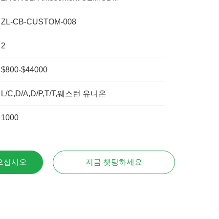
ZL-CB-CUSTOM-008
2
$800-$44000
L/C,D/A,D/P,T/T,웨스턴 유니온
1000
으십시오
지금 챗팅하세요