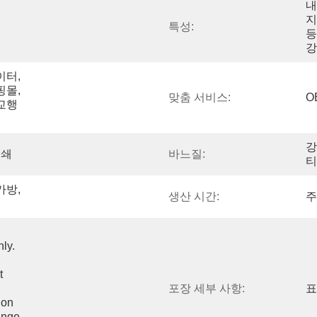
내
지
특성:
등
강
이터,
핑몰,
맞춤 서비스:
O
교행
강
인쇄
바느질:
티
방, 
생산 시간:
주
y. 
 
포장 세부 사항:
표
on 
nge 