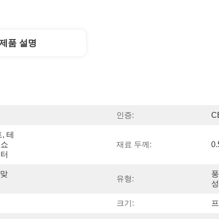
제품 설명
인증:
C
, 테
 쇼
재료 두께:
0
센터
 맞
풍
유형:
성
크기:
프