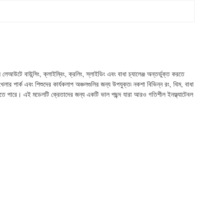
 লেআউটে বাউন্সিং, ক্লাইম্বিং, ক্রলিং, স্লাইডিং এবং বাধা চ্যালেঞ্জ অন্তর্ভুক্ত করতে
েলার পার্ক এবং শিশুদের কার্যকলাপ অঞ্চলগুলির জন্য উপযুক্ত৷ নকশা বিভিন্ন রং, থিম, বাধা
ে পারে। এই মডেলটি ক্রেতাদের জন্য একটি ভাল পছন্দ যারা আরও গতিশীল ইনফ্ল্যাটেবল