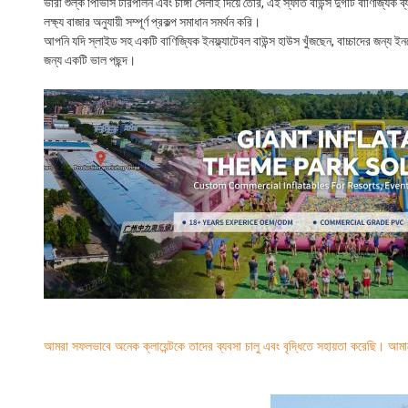
ভারী শুল্ক পিভিসি টারপলিন এবং চাঙ্গা সেলাই দিয়ে তৈরি, এই স্ফীত বাউন্স দুর্গটি বাণিজ্
লক্ষ্য বাজার অনুযায়ী সম্পূর্ণ প্রকল্প সমাধান সমর্থন করি।
আপনি যদি স্লাইড সহ একটি বাণিজ্যিক ইনফ্ল্যাটেবল বাউন্স হাউস খুঁজছেন, বাচ্চাদের জন্য ইনড
জন্য একটি ভাল পছন্দ।
আমরা সফলভাবে অনেক ক্লায়েন্টকে তাদের ব্যবসা চালু এবং বৃদ্ধিতে সহায়তা করেছি। আমাদে