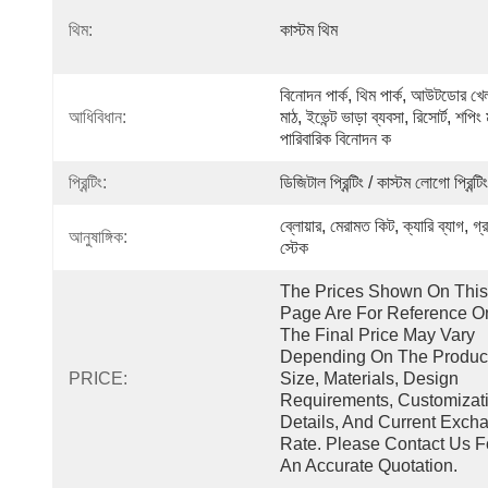
থিম:
কাস্টম থিম
বিনোদন পার্ক, থিম পার্ক, আউটডোর খেল
আধিবিধান:
মাঠ, ইভেন্ট ভাড়া ব্যবসা, রিসোর্ট, শপিং 
পারিবারিক বিনোদন ক
প্রিন্টিং:
ডিজিটাল প্রিন্টিং / কাস্টম লোগো প্রিন্টিং
ব্লোয়ার, মেরামত কিট, ক্যারি ব্যাগ, গ্রা
আনুষাঙ্গিক:
স্টেক
The Prices Shown On This 
Page Are For Reference Onl
The Final Price May Vary 
Depending On The Product
PRICE:
Size, Materials, Design 
Requirements, Customizati
Details, And Current Excha
Rate. Please Contact Us Fo
An Accurate Quotation.