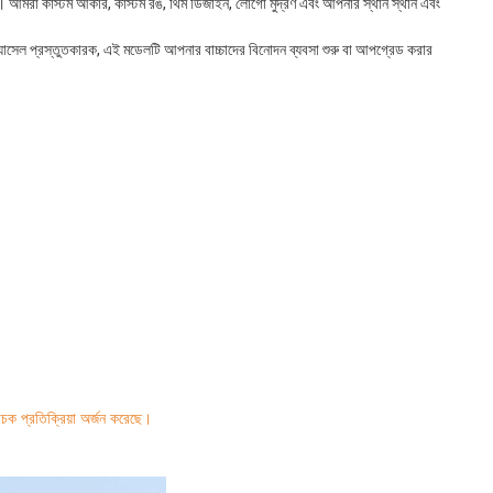
যুক্ত। আমরা কাস্টম আকার, কাস্টম রঙ, থিম ডিজাইন, লোগো মুদ্রণ এবং আপনার স্থান স্থান এবং 
ল ক্যাসেল প্রস্তুতকারক, এই মডেলটি আপনার বাচ্চাদের বিনোদন ব্যবসা শুরু বা আপগ্রেড করার 
াচক প্রতিক্রিয়া অর্জন করেছে।