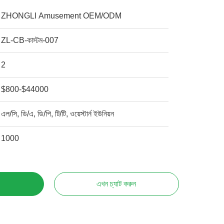
ZHONGLI Amusement OEM/ODM
ZL-CB-কাস্টম-007
2
$800-$44000
এল/সি, ডি/এ, ডি/পি, টি/টি, ওয়েস্টার্ন ইউনিয়ন
1000
এখন চ্যাট করুন