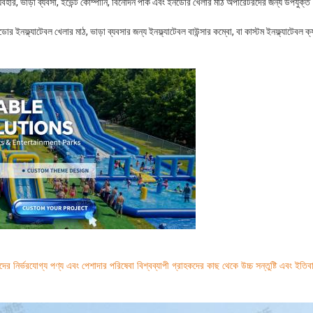
যিক ব্যবহার, ভাড়া ব্যবসা, ইভেন্ট কোম্পানি, বিনোদন পার্ক এবং ইনডোর খেলার মাঠ অপারেটরদের জন্য উপ
োর ইনফ্ল্যাটেবল খেলার মাঠ, ভাড়া ব্যবসার জন্য ইনফ্ল্যাটেবল বাউন্সার কম্বো, বা কাস্টম ইনফ্ল্যাটেব
র নির্ভরযোগ্য পণ্য এবং পেশাদার পরিষেবা বিশ্বব্যাপী গ্রাহকদের কাছ থেকে উচ্চ সন্তুষ্টি এবং ইতিব