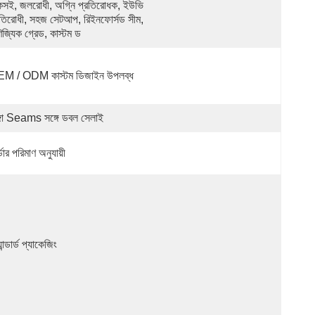
কসই, জলরোধী, অগ্নি প্রতিরোধক, ইউভি 
রতিরোধী, সহজ সেটআপ, রিইনফোর্সড সীম, 
িজ্যিক গ্রেড, কাস্টম ড
M / ODM কাস্টম ডিজাইন উপলব্ধ
ঙ্গা Seams সঙ্গে ডবল সেলাই
ডার পরিমাণ অনুযায়ী
্যান্ডার্ড প্যাকেজিং