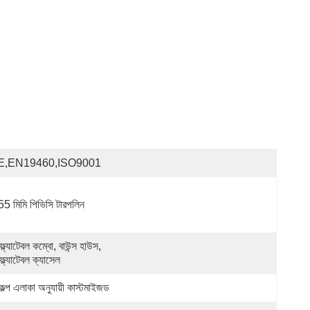
E,EN19460,ISO9001
55 মিমি পিভিসি টারপলিন
্ল্যাটেবল কম্বো, বাউন্স হাউস, 
্ল্যাটেবল ক্যাসেল
কল্প এলাকা অনুযায়ী কাস্টমাইজড