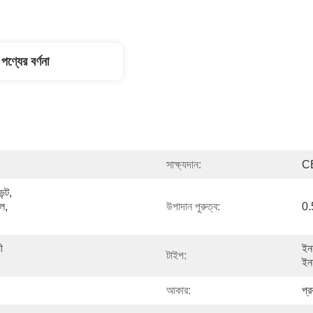
পণ্যের বর্ণনা
সাক্ষ্যদান:
C
্ট, 
ল, 
উপাদান পুরুত্ব:
0.
 
ইনফ
টাইপ:
ইনফ
আকার:
প্র