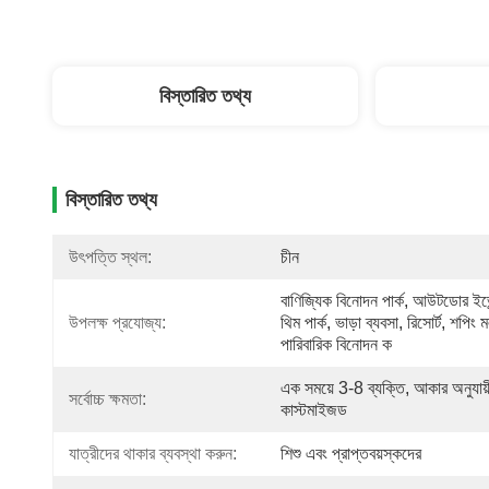
বিস্তারিত তথ্য
বিস্তারিত তথ্য
উৎপত্তি স্থল:
চীন
বাণিজ্যিক বিনোদন পার্ক, আউটডোর ইভেন
উপলক্ষ প্রযোজ্য:
থিম পার্ক, ভাড়া ব্যবসা, রিসোর্ট, শপিং ম
পারিবারিক বিনোদন ক
এক সময়ে 3-8 ব্যক্তি, আকার অনুযায়ী
সর্বোচ্চ ক্ষমতা:
কাস্টমাইজড
যাত্রীদের থাকার ব্যবস্থা করুন:
শিশু এবং প্রাপ্তবয়স্কদের