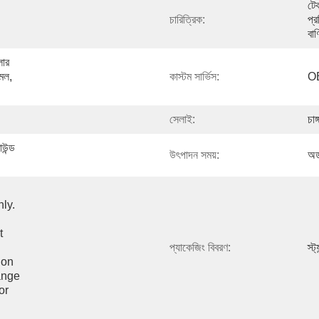
টে
চারিত্রিক:
প্
বাণ
ার 
মল, 
কাস্টম সার্ভিস:
OE
সেলাই:
চা
উন্ড 
উৎপাদন সময়:
অর্
y. 
 
প্যাকেজিং বিবরণ:
স্ট
on 
nge 
r 