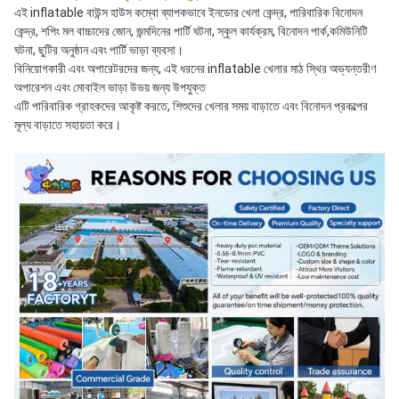
এই inflatable বাউন্স হাউস কম্বো ব্যাপকভাবে ইনডোর খেলা কেন্দ্র, পারিবারিক বিনোদন 
কেন্দ্র, শপিং মল বাচ্চাদের জোন, জন্মদিনের পার্টি ঘটনা, স্কুল কার্যক্রম, বিনোদন পার্ক,কমিউনিটি 
ঘটনা, ছুটির অনুষ্ঠান এবং পার্টি ভাড়া ব্যবসা।
বিনিয়োগকারী এবং অপারেটরদের জন্য, এই ধরনের inflatable খেলার মাঠ স্থির অভ্যন্তরীণ 
অপারেশন এবং মোবাইল ভাড়া উভয় জন্য উপযুক্ত
এটি পারিবারিক গ্রাহকদের আকৃষ্ট করতে, শিশুদের খেলার সময় বাড়াতে এবং বিনোদন প্রকল্পের 
মূল্য বাড়াতে সহায়তা করে।