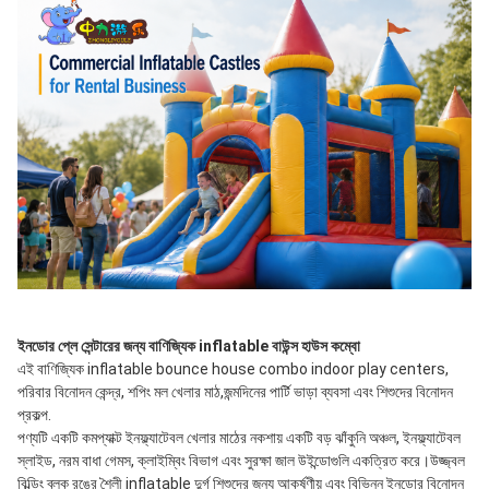
ইনডোর প্লে সেন্টারের জন্য বাণিজ্যিক inflatable বাউন্স হাউস কম্বো
এই বাণিজ্যিক inflatable bounce house combo indoor play centers, 
পরিবার বিনোদন কেন্দ্র, শপিং মল খেলার মাঠ,জন্মদিনের পার্টি ভাড়া ব্যবসা এবং শিশুদের বিনোদন 
প্রকল্প.
পণ্যটি একটি কমপ্যাক্ট ইনফ্ল্যাটেবল খেলার মাঠের নকশায় একটি বড় ঝাঁকুনি অঞ্চল, ইনফ্ল্যাটেবল 
স্লাইড, নরম বাধা গেমস, ক্লাইম্বিং বিভাগ এবং সুরক্ষা জাল উইন্ডোগুলি একত্রিত করে।উজ্জ্বল 
বিল্ডিং ব্লক রঙের শৈলী inflatable দুর্গ শিশুদের জন্য আকর্ষণীয় এবং বিভিন্ন ইনডোর বিনোদন 