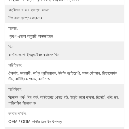
যাত্রীদের থাকার ব্যবস্থা করুন:
শিশু এবং প্রাপ্তবয়স্কদের
আকার:
প্রকল্প এলাকা অনুযায়ী কাস্টমাইজড
থিম:
কাস্টম লোগো ইনফ্ল্যাটেবল ক্যাসেল থিম
চারিত্রিক:
টেকসই, জলরোধী, অগ্নি প্রতিরোধক, ইউভি প্রতিরোধী, সহজ সেটআপ, রিইনফোর্সড 
সীম, বাণিজ্যিক গ্রেড, কাস্টম ড
আধিবিধান:
বিনোদন পার্ক, থিম পার্ক, আউটডোর খেলার মাঠ, ইভেন্ট ভাড়া ব্যবসা, রিসোর্ট, শপিং মল, 
পারিবারিক বিনোদন ক
কাস্টম সার্ভিস:
OEM / ODM কাস্টম ডিজাইন উপলব্ধ