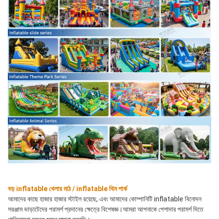
বড় inflatable খেলার মাঠ / inflatable থিম পার্ক
আমাদের কাছে হাজার হাজার স্টাইল রয়েছে, এবং আমাদের কোম্পানিটি inflatable বিনোদন 
সরঞ্জাম ভাড়াটেদের পরামর্শ প্রদানের ক্ষেত্রে বিশেষজ্ঞ।আমরা আপনাকে পেশাদার পরামর্শ দিতে 