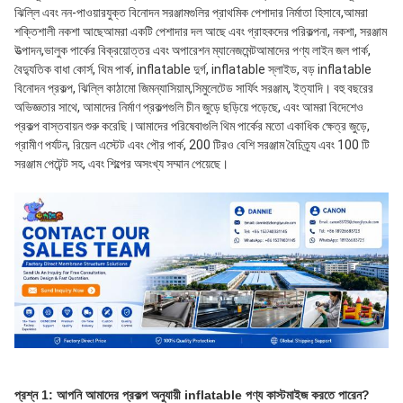
ঝিল্লি এবং নন-পাওয়ারযুক্ত বিনোদন সরঞ্জামগুলির প্রাথমিক পেশাদার নির্মাতা হিসাবে,আমরা 
শক্তিশালী নকশা আছেআমরা একটি পেশাদার দল আছে এবং গ্রাহকদের পরিকল্পনা, নকশা, সরঞ্জাম 
উত্পাদন,ভালুক পার্কের বিক্রয়োত্তর এবং অপারেশন ম্যানেজমেন্টআমাদের পণ্য লাইন জল পার্ক, 
বৈদ্যুতিক বাধা কোর্স, থিম পার্ক, inflatable দুর্গ, inflatable স্লাইড, বড় inflatable 
বিনোদন প্রকল্প, ঝিল্লি কাঠামো জিমন্যাসিয়াম,সিমুলেটেড সার্ফিং সরঞ্জাম, ইত্যাদি। বহু বছরের 
অভিজ্ঞতার সাথে, আমাদের নির্মাণ প্রকল্পগুলি চীন জুড়ে ছড়িয়ে পড়েছে, এবং আমরা বিদেশেও 
প্রকল্প বাস্তবায়ন শুরু করেছি।আমাদের পরিষেবাগুলি থিম পার্কের মতো একাধিক ক্ষেত্র জুড়ে, 
গ্রামীণ পর্যটন, রিয়েল এস্টেট এবং পৌর পার্ক, 200 টিরও বেশি সরঞ্জাম বৈচিত্র্য এবং 100 টি 
সরঞ্জাম পেটেন্ট সহ, এবং শিল্পের অসংখ্য সম্মান পেয়েছে।
প্রশ্ন 1: আপনি আমাদের প্রকল্প অনুযায়ী inflatable পণ্য কাস্টমাইজ করতে পারেন?