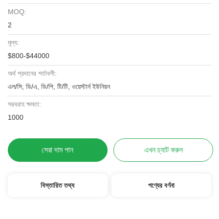
MOQ:
2
মূল্য:
$800-$44000
অর্থ প্রদানের শর্তাবলী:
এল/সি, ডি/এ, ডি/পি, টি/টি, ওয়েস্টার্ন ইউনিয়ন
সরবরাহ ক্ষমতা:
1000
সেরা দাম পান
এখন চ্যাট করুন
বিস্তারিত তথ্য
পণ্যের বর্ণনা