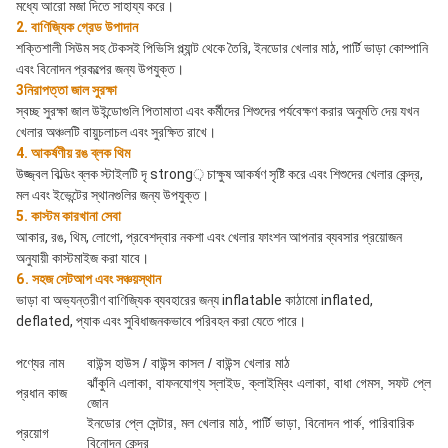
মধ্যে আরো মজা দিতে সাহায্য করে।
2. বাণিজ্যিক গ্রেড উপাদান
শক্তিশালী সিউম সহ টেকসই পিভিসি প্ল্যান্ট থেকে তৈরি, ইনডোর খেলার মাঠ, পার্টি ভাড়া কোম্পানি 
এবং বিনোদন প্রকল্পের জন্য উপযুক্ত।
3নিরাপত্তা জাল সুরক্ষা
স্বচ্ছ সুরক্ষা জাল উইন্ডোগুলি পিতামাতা এবং কর্মীদের শিশুদের পর্যবেক্ষণ করার অনুমতি দেয় যখন 
খেলার অঞ্চলটি বায়ুচলাচল এবং সুরক্ষিত রাখে।
4. আকর্ষণীয় রঙ ব্লক থিম
উজ্জ্বল বিল্ডিং ব্লক স্টাইলটি দৃ strong় চাক্ষুষ আকর্ষণ সৃষ্টি করে এবং শিশুদের খেলার কেন্দ্র, 
মল এবং ইভেন্টের স্থানগুলির জন্য উপযুক্ত।
5. কাস্টম কারখানা সেবা
আকার, রঙ, থিম, লোগো, প্রবেশদ্বার নকশা এবং খেলার ফাংশন আপনার ব্যবসার প্রয়োজন 
অনুযায়ী কাস্টমাইজ করা যাবে।
6. সহজ সেটআপ এবং সঞ্চয়স্থান
ভাড়া বা অভ্যন্তরীণ বাণিজ্যিক ব্যবহারের জন্য inflatable কাঠামো inflated, 
deflated, প্যাক এবং সুবিধাজনকভাবে পরিবহন করা যেতে পারে।
পণ্যের নাম
বাউন্স হাউস / বাউন্স কাসল / বাউন্স খেলার মাঠ
ঝাঁকুনি এলাকা, বাফনযোগ্য স্লাইড, ক্লাইম্বিং এলাকা, বাধা গেমস, সফট প্লে
প্রধান কাজ
জোন
ইনডোর প্লে সেন্টার, মল খেলার মাঠ, পার্টি ভাড়া, বিনোদন পার্ক, পারিবারিক
প্রয়োগ
বিনোদন কেন্দ্র