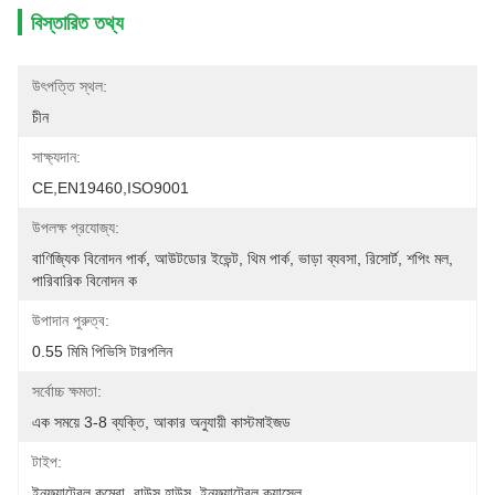
বিস্তারিত তথ্য
উৎপত্তি স্থল:
চীন
সাক্ষ্যদান:
CE,EN19460,ISO9001
উপলক্ষ প্রযোজ্য:
বাণিজ্যিক বিনোদন পার্ক, আউটডোর ইভেন্ট, থিম পার্ক, ভাড়া ব্যবসা, রিসোর্ট, শপিং মল, 
পারিবারিক বিনোদন ক
উপাদান পুরুত্ব:
0.55 মিমি পিভিসি টারপলিন
সর্বোচ্চ ক্ষমতা:
এক সময়ে 3-8 ব্যক্তি, আকার অনুযায়ী কাস্টমাইজড
টাইপ:
ইনফ্ল্যাটেবল কম্বো, বাউন্স হাউস, ইনফ্ল্যাটেবল ক্যাসেল