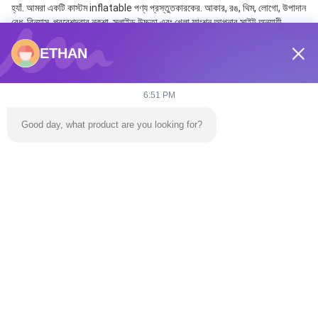
হ্যাঁ. আমরা একটি কাস্টম inflatable পণ্য প্রস্তুতকারকের. আকার, রঙ, থিম, লোগো, উপাদান 
বেধ, বিন্যাস, প্রবেশদ্বার নকশা, স্লাইড উচ্চতা এবং খেলা ফাংশন আপনার সাইট অনুযায়ী 
কাস্টমাইজ করা যাবে,বাজেট এবং ব্যবসায়িক পরিকল্পনা.
ETHAN
প্রশ্ন ২ঃ পণ্য পৃষ্ঠায় প্রদর্শিত মূল্য কি চূড়ান্ত মূল্য?
না. এই পৃষ্ঠায় তালিকাভুক্ত মূল্য শুধুমাত্র রেফারেন্সের জন্য। চূড়ান্ত মূল্য পণ্যের আকার, 
উপাদান, নকশা জটিলতা, আনুষাঙ্গিক, পরিমাণ, প্যাকেজিং, শিপিং খরচ এবং বিনিময় হার উপর নির্ভর 
6:51 PM
করে।একটি সঠিক উদ্ধৃতি জন্য আমাদের সাথে যোগাযোগ করুন.
Good day, what product are you looking for?
প্রশ্ন 3: উদ্ধৃতি পেতে আমার কী তথ্য সরবরাহ করা উচিত?
দয়া করে আমাদের পণ্যের ধরন, প্রয়োজনীয় আকার, অ্যাপ্লিকেশন দৃশ্যকল্প, লক্ষ্য দেশ, পরিমাণ, 
লোগো বা থিম প্রয়োজনীয়তা, এবং আপনার প্রকল্প বাজেট পাঠান।আমরা আরো উপযুক্ত কাস্টম 
সমাধান প্রদান করতে পারেন.
প্রশ্ন 4: আপনি কি OEM এবং ODM পরিষেবা সমর্থন করেন?
হ্যাঁ. আমরা বাণিজ্যিক inflatable দুর্গ, inflatable স্লাইড, inflatable জল পার্ক, 
inflatable তাঁবু, ফ্রেম পুল, বায়ু গম্বুজ জন্য OEM এবং ODM কাস্টমাইজেশন 
সমর্থন,সিমুলেটেড সার্ফিং সরঞ্জাম এবং ঝিল্লি কাঠামো প্রকল্প.
প্রশ্ন 5: আপনি ডিজাইন পরিষেবা প্রদান করেন?
হ্যাঁ. আমরা আপনার প্রকল্পের প্রয়োজনীয়তার উপর ভিত্তি করে পেশাদার নকশা পরিষেবা সরবরাহ 
করতে পারি। কাস্টমাইজড প্রকল্পের নকশার জন্য, নকশা ফি USD 500 থেকে শুরু হয়।সঠিক 