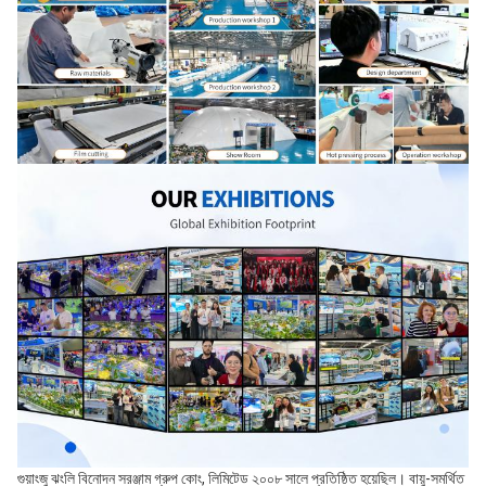
গুয়াংজু ঝংলি বিনোদন সরঞ্জাম গ্রুপ কোং, লিমিটেড ২০০৮ সালে প্রতিষ্ঠিত হয়েছিল। বায়ু-সমর্থিত 