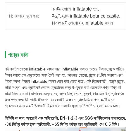
কাস্টম লোগো inflatable দুর্গ
, 
বিশেষভাবে তুলে ধরা:
ইভেন্ট ব্র্যান্ড inflatable bounce castle
, 
বিতরণকারী লোগো সহ inflatable কাসল
পণ্যের বর্ণনা
এই কাস্টম লোগো inflatable কাসল যারা inflatable বাজারে তাদের নিজস্ব ব্র্যান্ড পরিচয় 
নির্মাণ করতে চান ক্রেতাদের জন্য তৈরি করা হয়. আপনার লোগো, ব্র্যান্ড রং,থিম উপাদান এবং 
বিশেষ নকশা বিবরণ inflatable কাসল যোগ করা যেতে পারে. এটি বিতরণকারী, ইভেন্ট ব্র্যান্ড, 
ভাড়া সংস্থা এবং প্রাইভেট লেবেল ক্রেতাদের জন্য উপযুক্ত যারা জেনেরিক পণ্য বিক্রি বা 
ভাড়া নিতে চান না।আকারের সমন্বয় সহ, রঙের মিল, লোগো মুদ্রণ, থিম ডিজাইন, প্যাকেজিং 
এবং পণ্য লেআউট কাস্টমাইজেশন।ওয়েবসাইট এবং সোশ্যাল মিডিয়া প্রচারএটি এমন 
ক্রেতাদের জন্য একটি উপযোগী বিকল্প যারা সরাসরি মূল্য প্রতিযোগিতা হ্রাস করতে চায়।
পিভিসি ঘন জাল, জলরোধী এবং অগ্নিরোধী, EN-1-2-3 এবং SGS সার্টিফিকেশন পাস করেছে, 
-30 ডিগ্রি পর্যন্ত ঠান্ডা প্রতিরোধী, +65 ডিগ্রি পর্যন্ত তাপ প্রতিরোধী, বেধ 0.5 মিমি।