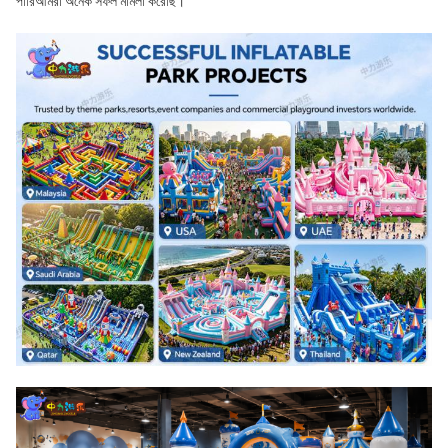
পারিআমরা অনেক সফল মামলা করেছি।