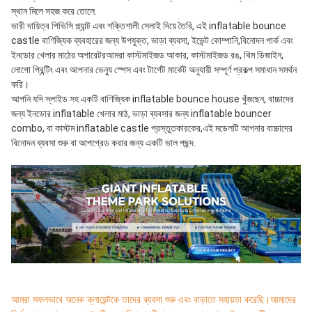
স্থান মিলে সহজ করে তোলে.
ভারী দায়িত্ব পিভিসি প্ল্যান্ট এবং শক্তিশালী সেলাই দিয়ে তৈরি, এই inflatable bounce 
castle বাণিজ্যিক ব্যবহারের জন্য উপযুক্ত, ভাড়া ব্যবসা, ইভেন্ট কোম্পানি,বিনোদন পার্ক এবং 
ইনডোর খেলার মাঠের অপারেটরআমরা কাস্টমাইজড আকার, কাস্টমাইজড রঙ, থিম ডিজাইন, 
লোগো প্রিন্টিং এবং আপনার ভেন্যু স্পেস এবং টার্গেট মার্কেট অনুযায়ী সম্পূর্ণ প্রকল্প সমাধান সমর্থন 
করি।
আপনি যদি স্লাইড সহ একটি বাণিজ্যিক inflatable bounce house খুঁজছেন, বাচ্চাদের 
জন্য ইনডোর inflatable খেলার মাঠ, ভাড়া ব্যবসার জন্য inflatable bouncer 
combo, বা কাস্টম inflatable castle প্রস্তুতকারকের,এই মডেলটি আপনার বাচ্চাদের 
বিনোদন ব্যবসা শুরু বা আপগ্রেড করার জন্য একটি ভাল পছন্দ.
আমরা সফলভাবে অনেক ক্লায়েন্টকে তাদের ব্যবসা শুরু এবং বাড়াতে সহায়তা করেছি।আমাদের