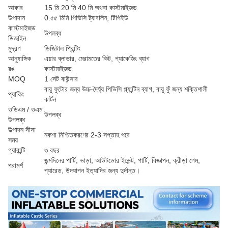
আকার
15 মি 20 মি 40 মি অথবা কাস্টমাইজড
উপাদান
0.৫৫ মিমি পিভিসি ট্যাবলিন, টিপিইউ
কাস্টমাইজড
উপলব্ধ
ডিজাইন
মুদ্রণ
ডিজিটাল প্রিন্টিং
আনুষাঙ্গিক
এয়ার ব্লাভার, মেরামতের কিট, প্যাকেজিং ব্যাগ
রঙ
কাস্টমাইজড
MOQ
1 সেট বাউন্সার
বায়ু ফুটোর জন্য উচ্চ-দৈর্ঘ্য পিভিসি প্ল্যান্টিন ব্যাগ, বায়ু ফুঁ জন্য শক্তিশালী
প্যাকিং
কার্টন
ওডিএম / ওএম
উপলব্ধ
উপলব্ধ
উত্পাদন সীসা
নকশা নিশ্চিতকরণের 2-3 সপ্তাহ পরে
সময়
গ্যারান্টি
৩ বছর
জন্মদিনের পার্টি, ভাড়া, আউটডোর ইভেন্ট, পার্টি, বিজ্ঞাপন, ক্রীড়া গেম,
পরামর্শ
প্যারেড, উদযাপন ইত্যাদির জন্য দুর্দান্ত।