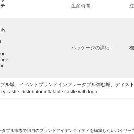
ステ
生産時間:
注
y. 
 
パッケージの詳細:
標
on 
nge 
r 
タブル城、イベントブランドインフレータブル弾む城、ディス
ncy castle
, 
distributor inflatable castle with logo
ータブル市場で独自のブランドアイデンティティを構築したいバイヤー