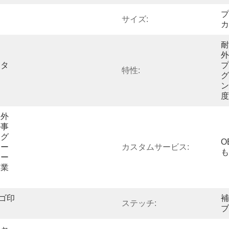
プ
サイズ:
カ
耐
外
ータ
プ
特性:
グ
ン
度
屋外
ル事
ング
O
ター
カスタムサービス:
も
ォー
商業
ロゴ印
補
ステッチ:
ブ
キャ