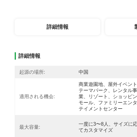
詳細情報
詳細情報
起源の場所:
中国
商業遊園地、屋外イベン
テーマパーク、レンタル
適用される機会:
業、リゾート、ショッピ
モール、ファミリーエン
テイメントセンター
一度に3〜8人、サイズに
最大容量:
てカスタマイズ