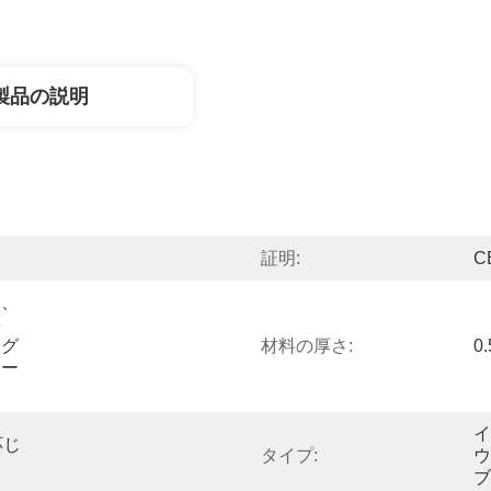
製品の説明
証明:
C
ト、
事
ング
材料の厚さ:
0
ター
イ
応じ
タイプ:
ウ
ブ