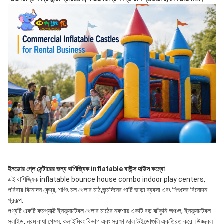
ইনডোর প্লে সেন্টারের জন্য বাণিজ্যিক inflatable বাউন্স হাউস কম্বো
এই বাণিজ্যিক inflatable bounce house combo indoor play centers, 
পরিবার বিনোদন কেন্দ্র, শপিং মল খেলার মাঠ,জন্মদিনের পার্টি ভাড়া ব্যবসা এবং শিশুদের বিনোদন 
প্রকল্প.
পণ্যটি একটি কমপ্যাক্ট ইনফ্ল্যাটেবল খেলার মাঠের নকশায় একটি বড় ঝাঁকুনি অঞ্চল, ইনফ্ল্যাটেবল 
স্লাইড, নরম বাধা গেমস, ক্লাইম্বিং বিভাগ এবং সুরক্ষা জাল উইন্ডোগুলি একত্রিত করে।উজ্জ্বল 