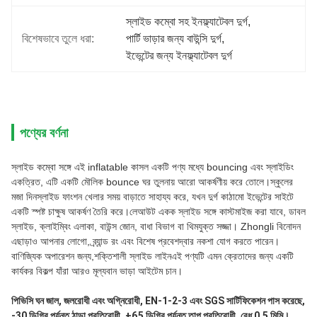
স্লাইড কম্বো সহ ইনফ্ল্যাটেবল দুর্গ
, 
বিশেষভাবে তুলে ধরা:
পার্টি ভাড়ার জন্য বাউন্সি দুর্গ
, 
ইভেন্টের জন্য ইনফ্ল্যাটেবল দুর্গ
পণ্যের বর্ণনা
স্লাইড কম্বো সঙ্গে এই inflatable কাসল একটি পণ্য মধ্যে bouncing এবং স্লাইডিং
একত্রিত, এটি একটি মৌলিক bounce ঘর তুলনায় আরো আকর্ষণীয় করে তোলে।স্কুলের
মজা দিনস্লাইড ফাংশন খেলার সময় বাড়াতে সাহায্য করে, যখন দুর্গ কাঠামো ইভেন্টের সাইটে
একটি স্পষ্ট চাক্ষুষ আকর্ষণ তৈরি করে।লেআউট একক স্লাইড সঙ্গে কাস্টমাইজ করা যাবে, ডাবল
স্লাইড, ক্লাইম্বিং এলাকা, বাউন্স জোন, বাধা বিভাগ বা থিমযুক্ত সজ্জা। Zhongli বিনোদন
এছাড়াও আপনার লোগো, ব্র্যান্ড রং এবং বিশেষ প্রবেশদ্বার নকশা যোগ করতে পারেন।
বাণিজ্যিক অপারেশন জন্য,শক্তিশালী স্লাইড লাইনএই পণ্যটি এমন ক্রেতাদের জন্য একটি
কার্যকর বিকল্প যাঁরা আরও মূল্যবান ভাড়া আইটেম চান।
পিভিসি ঘন জাল, জলরোধী এবং অগ্নিরোধী, EN-1-2-3 এবং SGS সার্টিফিকেশন পাস করেছে, 
-30 ডিগ্রি পর্যন্ত ঠান্ডা প্রতিরোধী, +65 ডিগ্রি পর্যন্ত তাপ প্রতিরোধী, বেধ 0.5 মিমি।