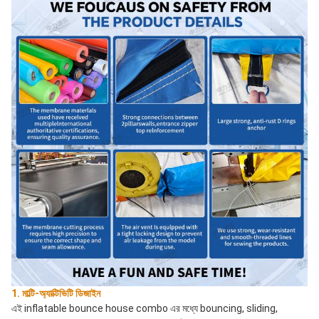
1. মাল্টি-অ্যাক্টিভিটি ডিজাইন
এই inflatable bounce house combo এর মধ্যে bouncing, sliding, 