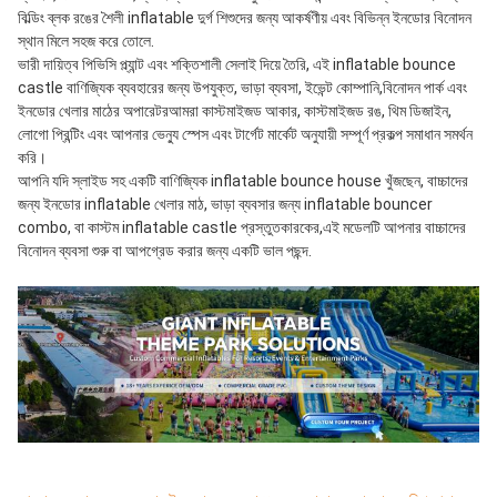
বিল্ডিং ব্লক রঙের শৈলী inflatable দুর্গ শিশুদের জন্য আকর্ষণীয় এবং বিভিন্ন ইনডোর বিনোদন 
স্থান মিলে সহজ করে তোলে.
ভারী দায়িত্ব পিভিসি প্ল্যান্ট এবং শক্তিশালী সেলাই দিয়ে তৈরি, এই inflatable bounce 
castle বাণিজ্যিক ব্যবহারের জন্য উপযুক্ত, ভাড়া ব্যবসা, ইভেন্ট কোম্পানি,বিনোদন পার্ক এবং 
ইনডোর খেলার মাঠের অপারেটরআমরা কাস্টমাইজড আকার, কাস্টমাইজড রঙ, থিম ডিজাইন, 
লোগো প্রিন্টিং এবং আপনার ভেন্যু স্পেস এবং টার্গেট মার্কেট অনুযায়ী সম্পূর্ণ প্রকল্প সমাধান সমর্থন 
করি।
আপনি যদি স্লাইড সহ একটি বাণিজ্যিক inflatable bounce house খুঁজছেন, বাচ্চাদের 
জন্য ইনডোর inflatable খেলার মাঠ, ভাড়া ব্যবসার জন্য inflatable bouncer 
combo, বা কাস্টম inflatable castle প্রস্তুতকারকের,এই মডেলটি আপনার বাচ্চাদের 
বিনোদন ব্যবসা শুরু বা আপগ্রেড করার জন্য একটি ভাল পছন্দ.