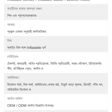
যাত্রীদের থাকার ব্যবস্থা করুন:
শিশু এবং প্রাপ্তবয়স্কদের
আকার:
প্রকল্প এলাকা অনুযায়ী কাস্টমাইজড
থিম:
স্লাইড থিম সঙ্গে Inflatable দুর্গ
চারিত্রিক:
টেকসই, জলরোধী, অগ্নি প্রতিরোধক, ইউভি প্রতিরোধী, সহজ সেটআপ, রিইনফোর্সড 
সীম, বাণিজ্যিক গ্রেড, কাস্টম ড
আধিবিধান:
বিনোদন পার্ক, থিম পার্ক, আউটডোর খেলার মাঠ, ইভেন্ট ভাড়া ব্যবসা, রিসোর্ট, শপিং মল, 
পারিবারিক বিনোদন ক
কাস্টম সার্ভিস:
OEM / ODM কাস্টম ডিজাইন উপলব্ধ