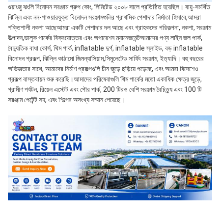
গুয়াংজু ঝংলি বিনোদন সরঞ্জাম গ্রুপ কোং, লিমিটেড ২০০৮ সালে প্রতিষ্ঠিত হয়েছিল। বায়ু-সমর্থিত 
ঝিল্লি এবং নন-পাওয়ারযুক্ত বিনোদন সরঞ্জামগুলির প্রাথমিক পেশাদার নির্মাতা হিসাবে,আমরা 
শক্তিশালী নকশা আছেআমরা একটি পেশাদার দল আছে এবং গ্রাহকদের পরিকল্পনা, নকশা, সরঞ্জাম 
উত্পাদন,ভালুক পার্কের বিক্রয়োত্তর এবং অপারেশন ম্যানেজমেন্টআমাদের পণ্য লাইন জল পার্ক, 
বৈদ্যুতিক বাধা কোর্স, থিম পার্ক, inflatable দুর্গ, inflatable স্লাইড, বড় inflatable 
বিনোদন প্রকল্প, ঝিল্লি কাঠামো জিমন্যাসিয়াম,সিমুলেটেড সার্ফিং সরঞ্জাম, ইত্যাদি। বহু বছরের 
অভিজ্ঞতার সাথে, আমাদের নির্মাণ প্রকল্পগুলি চীন জুড়ে ছড়িয়ে পড়েছে, এবং আমরা বিদেশেও 
প্রকল্প বাস্তবায়ন শুরু করেছি।আমাদের পরিষেবাগুলি থিম পার্কের মতো একাধিক ক্ষেত্র জুড়ে, 
গ্রামীণ পর্যটন, রিয়েল এস্টেট এবং পৌর পার্ক, 200 টিরও বেশি সরঞ্জাম বৈচিত্র্য এবং 100 টি 
সরঞ্জাম পেটেন্ট সহ, এবং শিল্পের অসংখ্য সম্মান পেয়েছে।