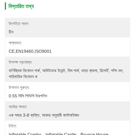
বিস্তারিত তথ্য
উৎপত্তি স্থল:
চীন
সাক্ষ্যদান:
CE,EN19460,ISO9001
উপলক্ষ প্রযোজ্য:
বাণিজ্যিক বিনোদন পার্ক, আউটডোর ইভেন্ট, থিম পার্ক, ভাড়া ব্যবসা, রিসোর্ট, শপিং মল, 
পারিবারিক বিনোদন ক
উপাদান পুরুত্ব:
0.55 মিমি পিভিসি টারপলিন
সর্বোচ্চ ক্ষমতা:
এক সময়ে 3-8 ব্যক্তি, আকার অনুযায়ী কাস্টমাইজড
টাইপ:
Inflatable Combo，Inflatable Castle，Bounce House