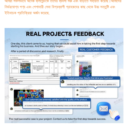
আমরা সফলভাবে অনেক ক্লায়েন্টকে তাদের ব্যবসা শুরু এবং বাড়াতে সহায়তা করেছি।আমাদের
নির্ভরযোগ্য পণ্য এবং পেশাদারী সেবা বিশ্বব্যাপী গ্রাহকদের কাছ থেকে উচ্চ সন্তুষ্টি এবং
ইতিবাচক প্রতিক্রিয়া অর্জন করেছে.