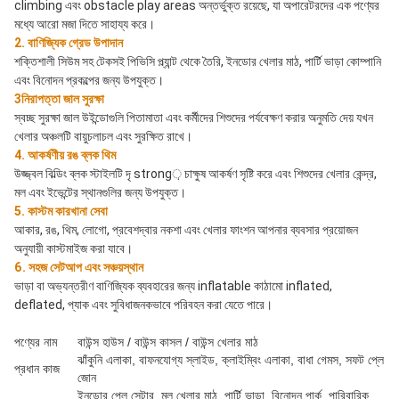
climbing এবং obstacle play areas অন্তর্ভুক্ত রয়েছে, যা অপারেটরদের এক পণ্যের 
মধ্যে আরো মজা দিতে সাহায্য করে।
2. বাণিজ্যিক গ্রেড উপাদান
শক্তিশালী সিউম সহ টেকসই পিভিসি প্ল্যান্ট থেকে তৈরি, ইনডোর খেলার মাঠ, পার্টি ভাড়া কোম্পানি 
এবং বিনোদন প্রকল্পের জন্য উপযুক্ত।
3নিরাপত্তা জাল সুরক্ষা
স্বচ্ছ সুরক্ষা জাল উইন্ডোগুলি পিতামাতা এবং কর্মীদের শিশুদের পর্যবেক্ষণ করার অনুমতি দেয় যখন 
খেলার অঞ্চলটি বায়ুচলাচল এবং সুরক্ষিত রাখে।
4. আকর্ষণীয় রঙ ব্লক থিম
উজ্জ্বল বিল্ডিং ব্লক স্টাইলটি দৃ strong় চাক্ষুষ আকর্ষণ সৃষ্টি করে এবং শিশুদের খেলার কেন্দ্র, 
মল এবং ইভেন্টের স্থানগুলির জন্য উপযুক্ত।
5. কাস্টম কারখানা সেবা
আকার, রঙ, থিম, লোগো, প্রবেশদ্বার নকশা এবং খেলার ফাংশন আপনার ব্যবসার প্রয়োজন 
অনুযায়ী কাস্টমাইজ করা যাবে।
6. সহজ সেটআপ এবং সঞ্চয়স্থান
ভাড়া বা অভ্যন্তরীণ বাণিজ্যিক ব্যবহারের জন্য inflatable কাঠামো inflated, 
deflated, প্যাক এবং সুবিধাজনকভাবে পরিবহন করা যেতে পারে।
পণ্যের নাম
বাউন্স হাউস / বাউন্স কাসল / বাউন্স খেলার মাঠ
ঝাঁকুনি এলাকা, বাফনযোগ্য স্লাইড, ক্লাইম্বিং এলাকা, বাধা গেমস, সফট প্লে
প্রধান কাজ
জোন
ইনডোর প্লে সেন্টার, মল খেলার মাঠ, পার্টি ভাড়া, বিনোদন পার্ক, পারিবারিক