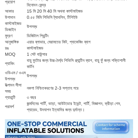
প্রয়োগ
বিনোদন কেন্দ্র
আকার
15 মি 20 মি 40 মি অথবা কাস্টমাইজড
উপাদান
0.৫৫ মিমি পিভিসি ট্যাবলিন, টিপিইউ
কাস্টমাইজড
উপলব্ধ
ডিজাইন
মুদ্রণ
ডিজিটাল প্রিন্টিং
আনুষাঙ্গিক
এয়ার ব্লাভার, মেরামতের কিট, প্যাকেজিং ব্যাগ
রঙ
কাস্টমাইজড
MOQ
1 সেট বাউন্সার
বায়ু ফুটোর জন্য উচ্চ-দৈর্ঘ্য পিভিসি প্ল্যান্টিন ব্যাগ, বায়ু ফুঁ জন্য শক্তিশালী
প্যাকিং
কার্টন
ওডিএম / ওএম
উপলব্ধ
উপলব্ধ
উত্পাদন সীসা
নকশা নিশ্চিতকরণের 2-3 সপ্তাহ পরে
সময়
গ্যারান্টি
৩ বছর
জন্মদিনের পার্টি, ভাড়া, আউটডোর ইভেন্ট, পার্টি, বিজ্ঞাপন, ক্রীড়া গেম,
পরামর্শ
প্যারেড, উদযাপন ইত্যাদির জন্য দুর্দান্ত।