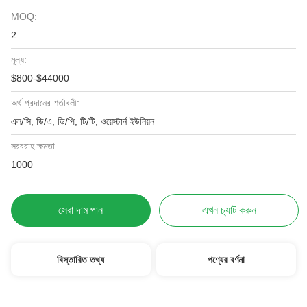
MOQ:
2
মূল্য:
$800-$44000
অর্থ প্রদানের শর্তাবলী:
এল/সি, ডি/এ, ডি/পি, টি/টি, ওয়েস্টার্ন ইউনিয়ন
সরবরাহ ক্ষমতা:
1000
সেরা দাম পান
এখন চ্যাট করুন
বিস্তারিত তথ্য
পণ্যের বর্ণনা