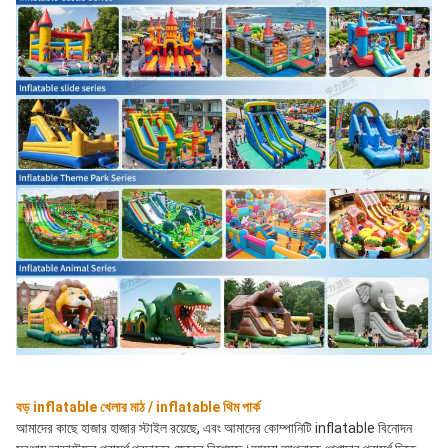
বড় inflatable খেলার মাঠ / inflatable থিম পার্ক
আমাদের কাছে হাজার হাজার স্টাইল রয়েছে, এবং আমাদের কোম্পানিটি inflatable বিনোদন 