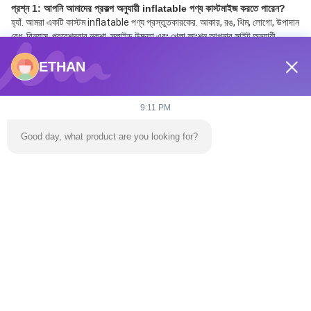
প্রশ্ন 1: আপনি আমাদের প্রকল্প অনুযায়ী inflatable পণ্য কাস্টমাইজ করতে পারেন?
হ্যাঁ. আমরা একটি কাস্টম inflatable পণ্য প্রস্তুতকারকের. আকার, রঙ, থিম, লোগো, উপাদান 
বেধ, বিন্যাস, প্রবেশদ্বার নকশা, স্লাইড উচ্চতা এবং খেলা ফাংশন আপনার সাইট অনুযায়ী 
কাস্টমাইজ করা যাবে,বাজেট এবং ব্যবসায়িক পরিকল্পনা.
ETHAN
প্রশ্ন ২ঃ পণ্য পৃষ্ঠায় প্রদর্শিত মূল্য কি চূড়ান্ত মূল্য?
না. এই পৃষ্ঠায় তালিকাভুক্ত মূল্য শুধুমাত্র রেফারেন্সের জন্য। চূড়ান্ত মূল্য পণ্যের আকার, 
উপাদান, নকশা জটিলতা, আনুষাঙ্গিক, পরিমাণ, প্যাকেজিং, শিপিং খরচ এবং বিনিময় হার উপর নির্ভর 
9:11 PM
করে।একটি সঠিক উদ্ধৃতি জন্য আমাদের সাথে যোগাযোগ করুন.
Good day, what product are you looking for?
প্রশ্ন 3: উদ্ধৃতি পেতে আমার কী তথ্য সরবরাহ করা উচিত?
দয়া করে আমাদের পণ্যের ধরন, প্রয়োজনীয় আকার, অ্যাপ্লিকেশন দৃশ্যকল্প, লক্ষ্য দেশ, পরিমাণ, 
লোগো বা থিম প্রয়োজনীয়তা, এবং আপনার প্রকল্প বাজেট পাঠান।আমরা আরো উপযুক্ত কাস্টম 
সমাধান প্রদান করতে পারেন.
প্রশ্ন 4: আপনি কি OEM এবং ODM পরিষেবা সমর্থন করেন?
হ্যাঁ. আমরা বাণিজ্যিক inflatable দুর্গ, inflatable স্লাইড, inflatable জল পার্ক, 
inflatable তাঁবু, ফ্রেম পুল, বায়ু গম্বুজ জন্য OEM এবং ODM কাস্টমাইজেশন 
সমর্থন,সিমুলেটেড সার্ফিং সরঞ্জাম এবং ঝিল্লি কাঠামো প্রকল্প.
প্রশ্ন 5: আপনি ডিজাইন পরিষেবা প্রদান করেন?
হ্যাঁ. আমরা আপনার প্রকল্পের প্রয়োজনীয়তার উপর ভিত্তি করে পেশাদার নকশা পরিষেবা সরবরাহ 