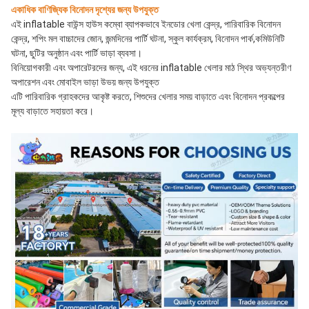
একাধিক বাণিজ্যিক বিনোদন দৃশ্যের জন্য উপযুক্ত
এই inflatable বাউন্স হাউস কম্বো ব্যাপকভাবে ইনডোর খেলা কেন্দ্র, পারিবারিক বিনোদন 
কেন্দ্র, শপিং মল বাচ্চাদের জোন, জন্মদিনের পার্টি ঘটনা, স্কুল কার্যক্রম, বিনোদন পার্ক,কমিউনিটি 
ঘটনা, ছুটির অনুষ্ঠান এবং পার্টি ভাড়া ব্যবসা।
বিনিয়োগকারী এবং অপারেটরদের জন্য, এই ধরনের inflatable খেলার মাঠ স্থির অভ্যন্তরীণ 
অপারেশন এবং মোবাইল ভাড়া উভয় জন্য উপযুক্ত
এটি পারিবারিক গ্রাহকদের আকৃষ্ট করতে, শিশুদের খেলার সময় বাড়াতে এবং বিনোদন প্রকল্পের 
মূল্য বাড়াতে সহায়তা করে।