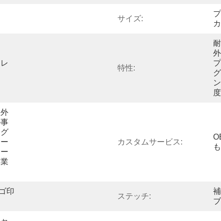
プ
サイズ:
カ
耐
外
フレ
プ
特性:
グ
ン
度
屋外
ル事
ング
O
ター
カスタムサービス:
も
ォー
商業
ロゴ印
補
ステッチ:
ブ
キャ