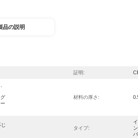
製品の説明
証明:
C
ト、
事
ング
材料の厚さ:
0
ター
イ
応じ
タイプ:
ン
バ