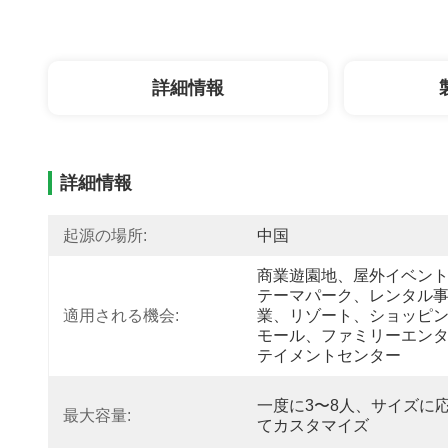
詳細情報
詳細情報
起源の場所:
中国
商業遊園地、屋外イベン
テーマパーク、レンタル
適用される機会:
業、リゾート、ショッピ
モール、ファミリーエン
テイメントセンター
一度に3〜8人、サイズに
最大容量:
てカスタマイズ