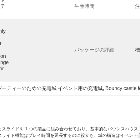
ステ
生産時間:
注
y. 
 
パッケージの詳細:
標
on 
nge 
r 
パーティーのための充電城 イベント用の充電城
, 
Bouncy castle fo
スライドを 1 つの製品に組み合わせており、基本的なバウンスハウ
スライド機能はプレイ時間を延長するのに役立ち、城の構造はイベント