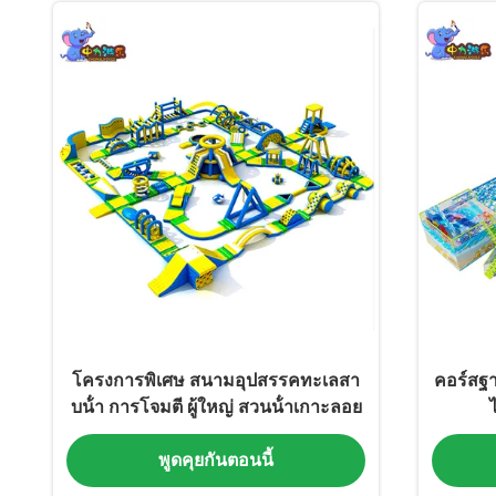
โครงการพิเศษ สนามอุปสรรคทะเลสา
คอร์สฐ
บน้ํา การโจมตี ผู้ใหญ่ สวนน้ําเกาะลอย
พูดคุยกันตอนนี้