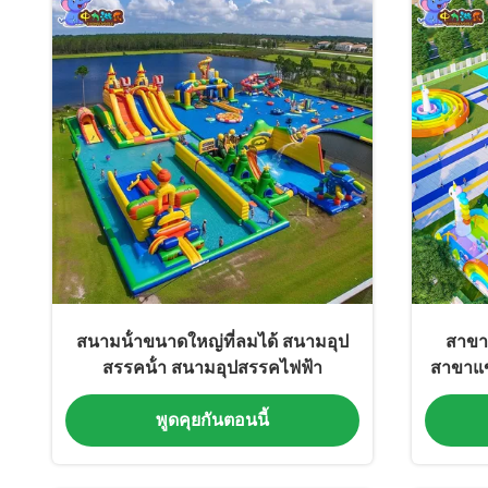
สนามน้ําขนาดใหญ่ที่ลมได้ สนามอุป
สาขาแ
สรรคน้ํา สนามอุปสรรคไฟฟ้า
สาขาแข่
พูดคุยกันตอนนี้