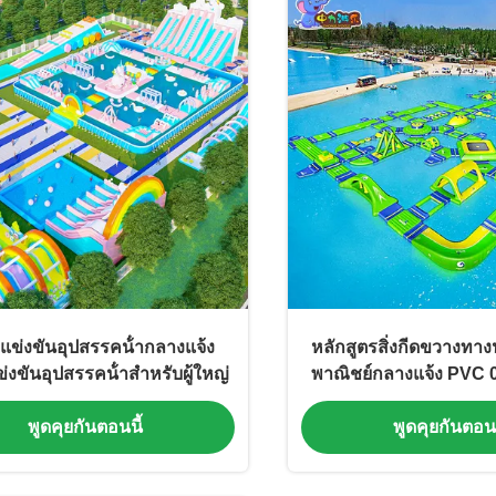
ข่งขันอุปสรรคน้ํากลางแจ้ง
หลักสูตรสิ่งกีดขวางทางน
งขันอุปสรรคน้ําสําหรับผู้ใหญ่
พาณิชย์กลางแจ้ง PVC 
พูดคุยกันตอนนี้
พูดคุยกันตอนน