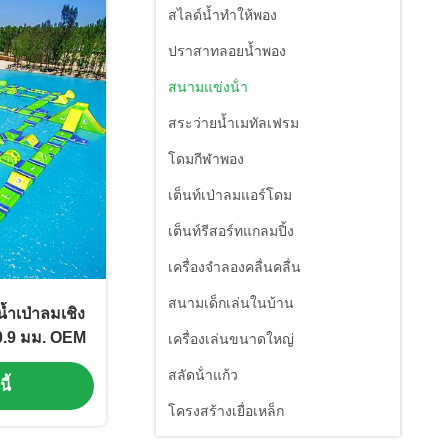
สไลด์น้ำทำให้พอง
ปราสาทลอยน้ำพอง
สนามแข่งน้ํา
สระว่ายน้ำเมทัลเฟรม
โดมกีฬาพอง
เต็นท์เป่าลมแอร์โดม
เต็นท์รีสอร์ทแกลมปิ้ง
เครื่องจําลองคลื่นคลื่น
สนามเด็กเล่นในบ้าน
้ำเป่าลมเชิง
0.9 มม. OEM
เครื่องเล่นขนาดใหญ่
สลัดน้ําแก้ว
ี้
โครงสร้างเยื่อเหล็ก